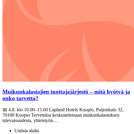
Muikunkalastajien tuottajajärjestö – mitä hyötyä ja
onko tarvetta?
📅 4.8. klo 10.00–15.00 Lapland Hotels Kuopio, Puijonkatu 32,
70100 Kuopio Tervetuloa keskustelemaan muikunkalastuksen
tulevaisuudesta, yhteistyön…
Uutisia alalta