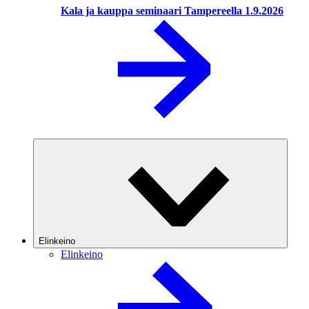
Kala ja kauppa seminaari Tampereella 1.9.2026
Elinkeino
Elinkeino