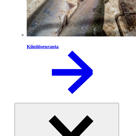
Kiintiöseuranta