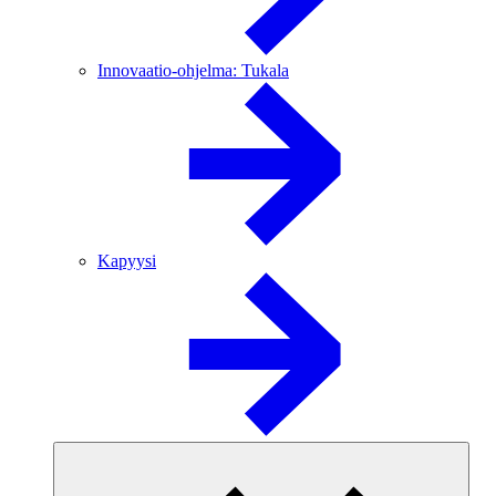
Innovaatio-ohjelma: Tukala
Kapyysi