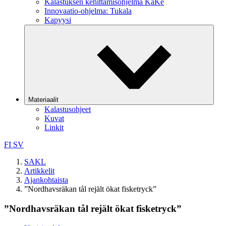
Kalastuksen kehittämisohjelma KaKe
Innovaatio-ohjelma: Tukala
Kapyysi
Materiaalit
Kalastusohjeet
Kuvat
Linkit
FI
SV
SAKL
Artikkelit
Ajankohtaista
”Nordhavsräkan tål rejält ökat fisketryck”
”Nordhavsräkan tål rejält ökat fisketryck”