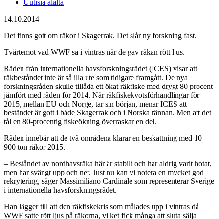
Uutisia alalta
14.10.2014
Det finns gott om räkor i Skagerrak. Det slår ny forskning fast.
Tvärtemot vad WWF sa i vintras när de gav räkan rött ljus.
Råden från internationella havsforskningsrådet (ICES) visar att
räkbeståndet inte är så illa ute som tidigare framgått. De nya
forskningsråden skulle tillåda ett ökat räkfiske med drygt 80 procent
jämfört med råden för 2014. När räkfiskekvotsförhandlingar för
2015, mellan EU och Norge, tar sin början, menar ICES att
beståndet är gott i både Skagerrak och i Norska rännan. Men att det
tål en 80-procentig fiskeökning överraskar en del.
Råden innebär att de två områdena klarar en beskattning med 10
900 ton räkor 2015.
– Beståndet av nordhavsräka här är stabilt och har aldrig varit hotat,
men har svängt upp och ner. Just nu kan vi notera en mycket god
rekrytering, säger Massimiliano Cardinale som representerar Sverige
i internationella havsforskningsrådet.
Han lägger till att den räkfiskekris som målades upp i vintras då
WWF satte rött ljus på räkorna, vilket fick många att sluta sälja