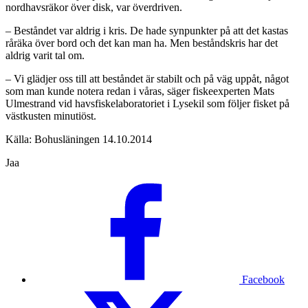
nordhavsräkor över disk, var överdriven.
– Beståndet var aldrig i kris. De hade synpunkter på att det kastas
råräka över bord och det kan man ha. Men beståndskris har det
aldrig varit tal om.
– Vi glädjer oss till att beståndet är stabilt och på väg uppåt, något
som man kunde notera redan i våras, säger fiskeexperten Mats
Ulmestrand vid havsfiskelaboratoriet i Lysekil som följer fisket på
västkusten minutiöst.
Källa: Bohusläningen 14.10.2014
Jaa
Facebook