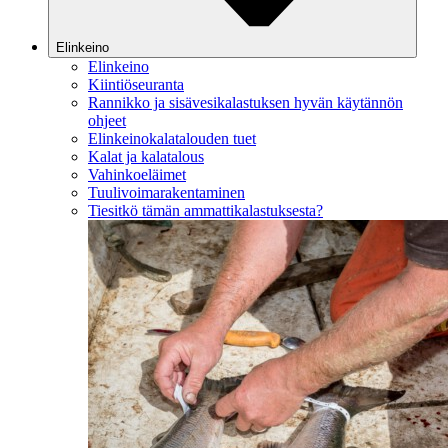
Elinkeino
Elinkeino
Kiintiöseuranta
Rannikko ja sisävesikalastuksen hyvän käytännön
ohjeet
Elinkeinokalatalouden tuet
Kalat ja kalatalous
Vahinkoeläimet
Tuulivoimarakentaminen
Tiesitkö tämän ammattikalastuksesta?