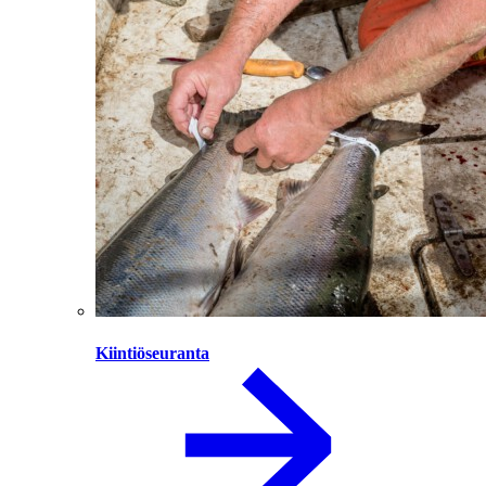
Kiintiöseuranta