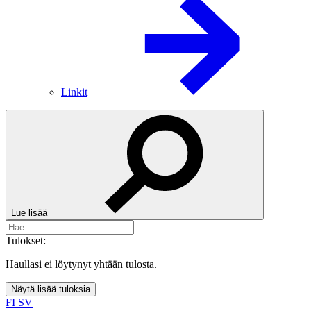
Linkit
Lue lisää
Tulokset:
Haullasi ei löytynyt yhtään tulosta.
Näytä lisää tuloksia
FI
SV