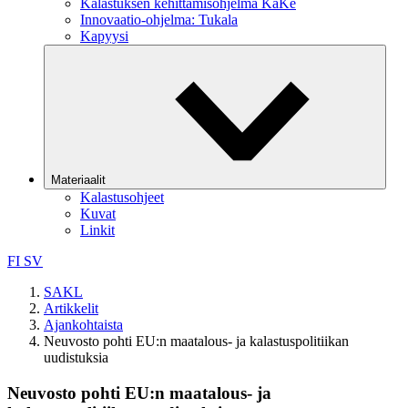
Kalastuksen kehittämisohjelma KaKe
Innovaatio-ohjelma: Tukala
Kapyysi
Materiaalit
Kalastusohjeet
Kuvat
Linkit
FI
SV
SAKL
Artikkelit
Ajankohtaista
Neuvosto pohti EU:n maatalous- ja kalastuspolitiikan
uudistuksia
Neuvosto pohti EU:n maatalous- ja