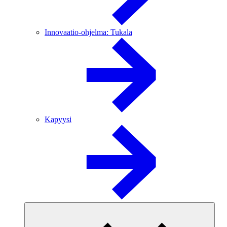
Innovaatio-ohjelma: Tukala
Kapyysi