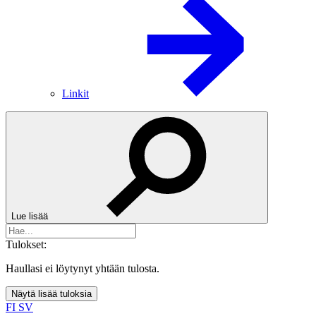
Linkit
Lue lisää
Tulokset:
Haullasi ei löytynyt yhtään tulosta.
Näytä lisää tuloksia
FI
SV