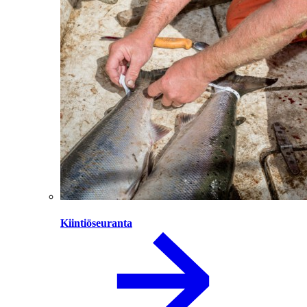
Kiintiöseuranta