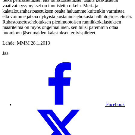
Sekä perusasetuksen että rahastoasetuksen osalta keskustelua
vaativat kysymykset on tunnistettu oikein. Meri- ja
kalatalousrahastoasetuksen osalta haluamme kuitenkin varmistaa,
että voimme jatkaa nykyistä kustannustehokasta hallintojärjestelmää.
Rahastoasetusehdotuksen pienimuotoisen rannikkokalastuksen
määritelmä on myös ongelmallinen, sen tulisi paremmin ottaa
huomioon jäsenmaiden kalastuksen erityispiirteet.
Lähde: MMM 28.1.2013
Jaa
Facebook