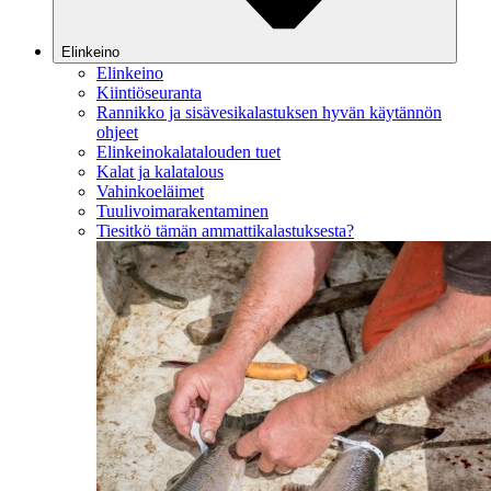
Elinkeino
Elinkeino
Kiintiöseuranta
Rannikko ja sisävesikalastuksen hyvän käytännön
ohjeet
Elinkeinokalatalouden tuet
Kalat ja kalatalous
Vahinkoeläimet
Tuulivoimarakentaminen
Tiesitkö tämän ammattikalastuksesta?