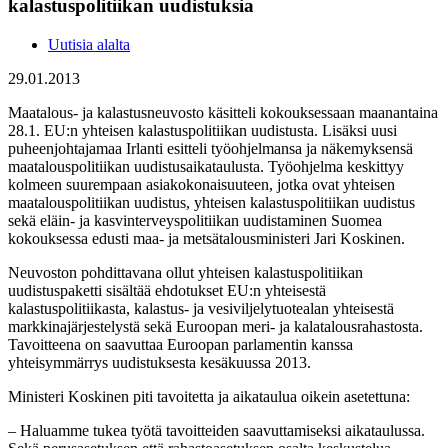
kalastuspolitiikan uudistuksia
Uutisia alalta
29.01.2013
Maatalous- ja kalastusneuvosto käsitteli kokouksessaan maanantaina
28.1. EU:n yhteisen kalastuspolitiikan uudistusta. Lisäksi uusi
puheenjohtajamaa Irlanti esitteli työohjelmansa ja näkemyksensä
maatalouspolitiikan uudistusaikataulusta. Työohjelma keskittyy
kolmeen suurempaan asiakokonaisuuteen, jotka ovat yhteisen
maatalouspolitiikan uudistus, yhteisen kalastuspolitiikan uudistus
sekä eläin- ja kasvinterveyspolitiikan uudistaminen Suomea
kokouksessa edusti maa- ja metsätalousministeri Jari Koskinen.
Neuvoston pohdittavana ollut yhteisen kalastuspolitiikan
uudistuspaketti sisältää ehdotukset EU:n yhteisestä
kalastuspolitiikasta, kalastus- ja vesiviljelytuotealan yhteisestä
markkinajärjestelystä sekä Euroopan meri- ja kalatalousrahastosta.
Tavoitteena on saavuttaa Euroopan parlamentin kanssa
yhteisymmärrys uudistuksesta kesäkuussa 2013.
Ministeri Koskinen piti tavoitetta ja aikataulua oikein asetettuna:
– Haluamme tukea työtä tavoitteiden saavuttamiseksi aikataulussa.