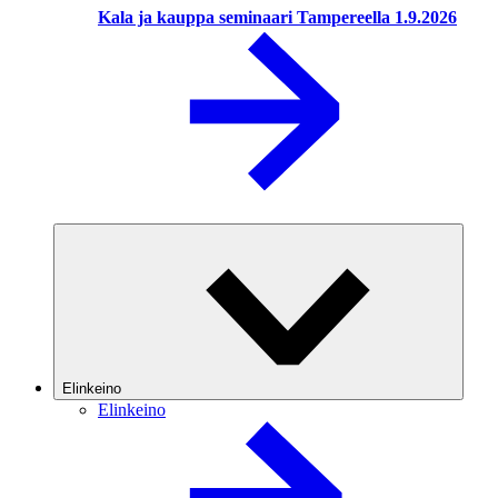
Kala ja kauppa seminaari Tampereella 1.9.2026
Elinkeino
Elinkeino