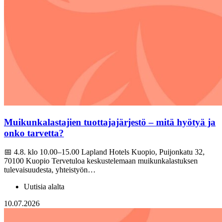
Muikunkalastajien tuottajajärjestö – mitä hyötyä ja
onko tarvetta?
📅 4.8. klo 10.00–15.00 Lapland Hotels Kuopio, Puijonkatu 32,
70100 Kuopio Tervetuloa keskustelemaan muikunkalastuksen
tulevaisuudesta, yhteistyön…
Uutisia alalta
10.07.2026