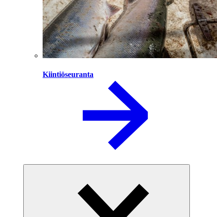
Kiintiöseuranta