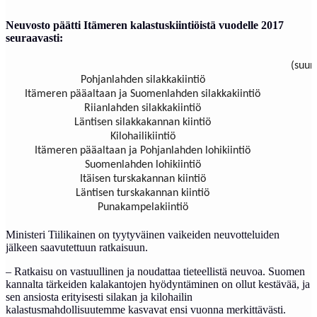
Neuvosto päätti Itämeren kalastuskiintiöistä vuodelle 2017
seuraavasti:
(suuri
Pohjanlahden silakkakiintiö
Itämeren pääaltaan ja Suomenlahden silakkakiintiö
Riianlahden silakkakiintiö
Läntisen silakkakannan kiintiö
Kilohailikiintiö
Itämeren pääaltaan ja Pohjanlahden lohikiintiö
Suomenlahden lohikiintiö
Itäisen turskakannan kiintiö
Läntisen turskakannan kiintiö
Punakampelakiintiö
Ministeri Tiilikainen on tyytyväinen vaikeiden neuvotteluiden
jälkeen saavutettuun ratkaisuun.
– Ratkaisu on vastuullinen ja noudattaa tieteellistä neuvoa. Suomen
kannalta tärkeiden kalakantojen hyödyntäminen on ollut kestävää, ja
sen ansiosta erityisesti silakan ja kilohailin
kalastusmahdollisuutemme kasvavat ensi vuonna merkittävästi.