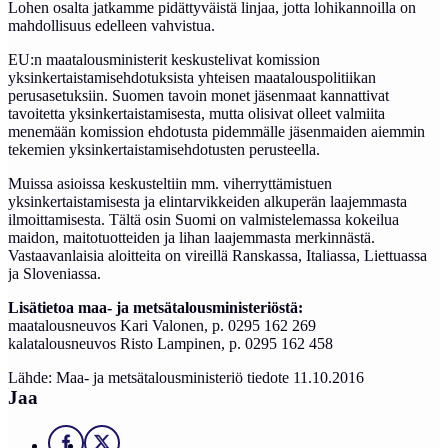
Lohen osalta jatkamme pidättyväistä linjaa, jotta lohikannoilla on
mahdollisuus edelleen vahvistua.
EU:n maatalousministerit keskustelivat komission
yksinkertaistamisehdotuksista yhteisen maatalouspolitiikan
perusasetuksiin. Suomen tavoin monet jäsenmaat kannattivat
tavoitetta yksinkertaistamisesta, mutta olisivat olleet valmiita
menemään komission ehdotusta pidemmälle jäsenmaiden aiemmin
tekemien yksinkertaistamisehdotusten perusteella.
Muissa asioissa keskusteltiin mm. viherryttämistuen
yksinkertaistamisesta ja elintarvikkeiden alkuperän laajemmasta
ilmoittamisesta. Tältä osin Suomi on valmistelemassa kokeilua
maidon, maitotuotteiden ja lihan laajemmasta merkinnästä.
Vastaavanlaisia aloitteita on vireillä Ranskassa, Italiassa, Liettuassa
ja Sloveniassa.
Lisätietoa maa- ja metsätalousministeriöstä:
maatalousneuvos Kari Valonen, p. 0295 162 269
kalatalousneuvos Risto Lampinen, p. 0295 162 458
Lähde: Maa- ja metsätalousministeriö tiedote 11.10.2016
Jaa