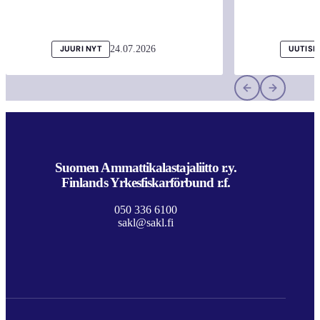
24.07.2026
JUURI NYT
UUTISI
Suomen Ammattikalastajaliitto r.y.
Finlands Yrkesfiskarförbund r.f.
050 336 6100
sakl@sakl.fi