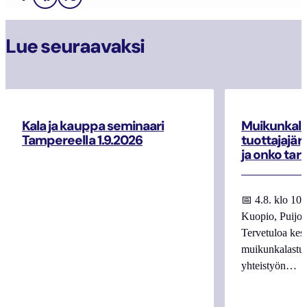
Facebook
X
Lue seuraavaksi
Kala ja kauppa seminaari
Muikunkala
Tampereella 1.9.2026
tuottajajär
ja onko tar
📅 4.8. klo 10
Kuopio, Puijo
Tervetuloa kes
muikunkalastuk
yhteistyön…