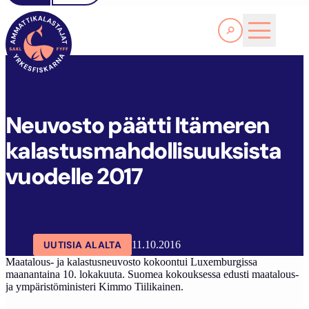
Lue lisää
N
EUVOSTO PÄÄTTI ITÄMEREN KALASTUSMAHDOLLISUUKSISTA VUODELLE 2017
SAKL
ARTIKKELIT
AJANKOHTAISTA
Neuvosto päätti Itämeren
kalastusmahdollisuuksista
vuodelle 2017
UUTISIA ALALTA
11.10.2016
Maatalous- ja kalastusneuvosto kokoontui Luxemburgissa
maanantaina 10. lokakuuta. Suomea kokouksessa edusti maatalous-
ja ympäristöministeri Kimmo Tiilikainen.