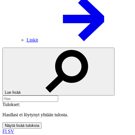
Linkit
Lue lisää
Tulokset:
Haullasi ei löytynyt yhtään tulosta.
Näytä lisää tuloksia
FI
SV