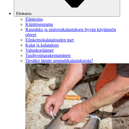
Elinkeino
Elinkeino
Kiintiöseuranta
Rannikko ja sisävesikalastuksen hyvän käytännön
ohjeet
Elinkeinokalatalouden tuet
Kalat ja kalatalous
Vahinkoeläimet
Tuulivoimarakentaminen
Tiesitkö tämän ammattikalastuksesta?