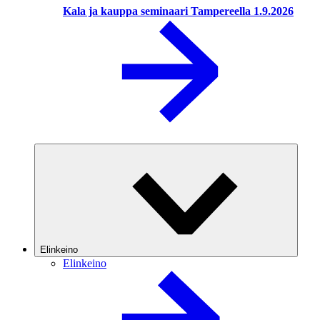
Kala ja kauppa seminaari Tampereella 1.9.2026
Elinkeino
Elinkeino