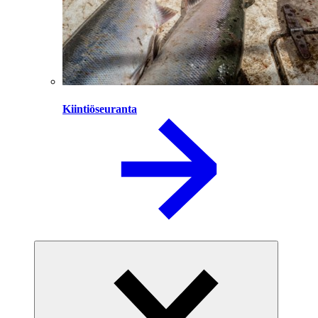
Kiintiöseuranta