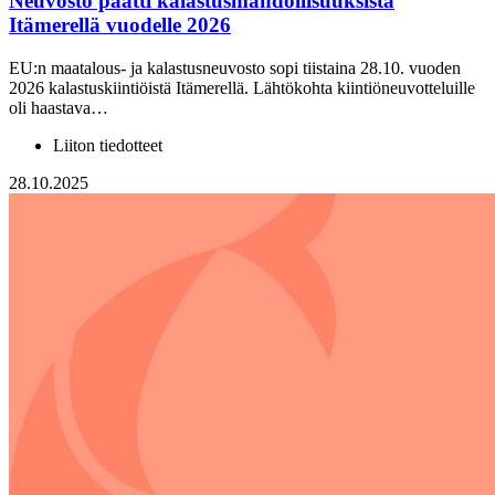
Neuvosto päätti kalastusmahdollisuuksista
Itämerellä vuodelle 2026
EU:n maatalous- ja kalastusneuvosto sopi tiistaina 28.10. vuoden
2026 kalastuskiintiöistä Itämerellä. Lähtökohta kiintiöneuvotteluille
oli haastava…
Liiton tiedotteet
28.10.2025