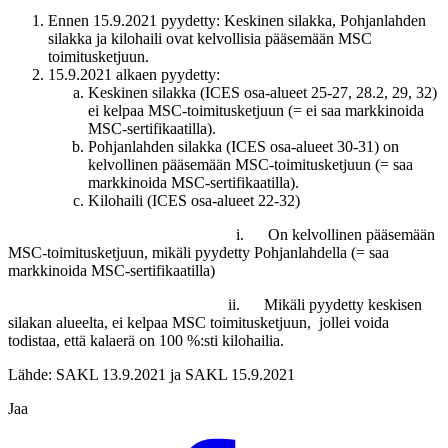
Ennen 15.9.2021 pyydetty: Keskinen silakka, Pohjanlahden
silakka ja kilohaili ovat kelvollisia pääsemään MSC
toimitusketjuun.
15.9.2021 alkaen pyydetty:
Keskinen silakka (ICES osa-alueet 25-27, 28.2, 29, 32)
ei kelpaa MSC-toimitusketjuun (= ei saa markkinoida
MSC-sertifikaatilla).
Pohjanlahden silakka (ICES osa-alueet 30-31) on
kelvollinen pääsemään MSC-toimitusketjuun (= saa
markkinoida MSC-sertifikaatilla).
Kilohaili (ICES osa-alueet 22-32)
i. On kelvollinen pääsemään
MSC-toimitusketjuun, mikäli pyydetty Pohjanlahdella (= saa
markkinoida MSC-sertifikaatilla)
ii. Mikäli pyydetty keskisen
silakan alueelta, ei kelpaa MSC toimitusketjuun, jollei voida
todistaa, että kalaerä on 100 %:sti kilohailia.
Lähde: SAKL 13.9.2021 ja SAKL 15.9.2021
Jaa