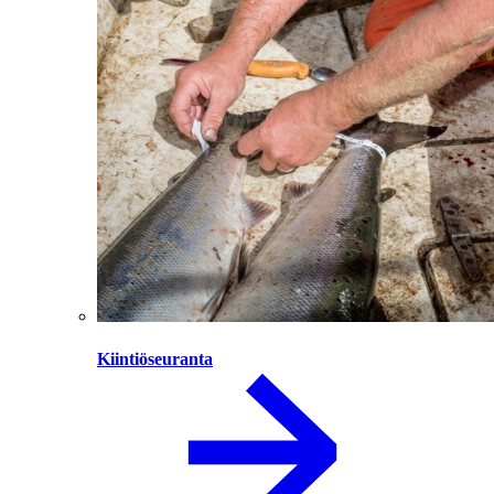
Kiintiöseuranta