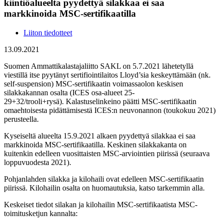
kiintiöalueelta pyydettyä silakkaa ei saa
markkinoida MSC-sertifikaatilla
Liiton tiedotteet
13.09.2021
Suomen Ammattikalastajaliitto SAKL on 5.7.2021 lähetetyllä
viestillä itse pyytänyt sertifiointilaitos Lloyd’sia keskeyttämään (nk.
self-suspension) MSC-sertifikaatin voimassaolon keskisen
silakkakannan osalta (ICES osa-alueet 25-
29+32/trooli+rysä). Kalastuselinkeino päätti MSC-sertifikaatin
omaehtoisesta pidättämisestä ICES:n neuvonannon (toukokuu 2021)
perusteella.
Kyseiseltä alueelta 15.9.2021 alkaen pyydettyä silakkaa ei saa
markkinoida MSC-sertifikaatilla. Keskinen silakkakanta on
kuitenkin edelleen vuosittaisten MSC-arviointien piirissä (seuraava
loppuvuodesta 2021).
Pohjanlahden silakka ja kilohaili ovat edelleen MSC-sertifikaatin
piirissä. Kilohailin osalta on huomautuksia, katso tarkemmin alla.
Keskeiset tiedot silakan ja kilohailin MSC-sertifikaatista MSC-
toimitusketjun kannalta: