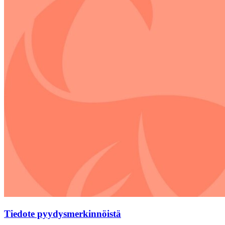
Tiedote pyydysmerkinnöistä