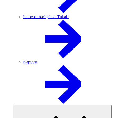
Innovaatio-ohjelma: Tukala
Kapyysi