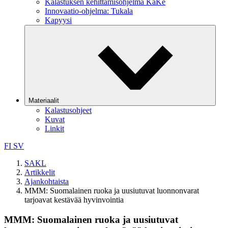
Kalastuksen kehittämisohjelma KaKe
Innovaatio-ohjelma: Tukala
Kapyysi
Materiaalit
Kalastusohjeet
Kuvat
Linkit
FI
SV
SAKL
Artikkelit
Ajankohtaista
MMM: Suomalainen ruoka ja uusiutuvat luonnonvarat
tarjoavat kestävää hyvinvointia
MMM: Suomalainen ruoka ja uusiutuvat