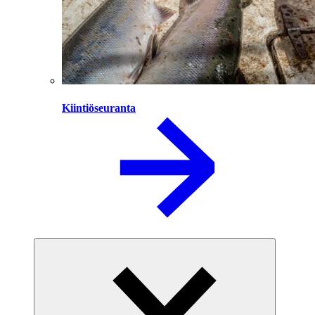
Kiintiöseuranta