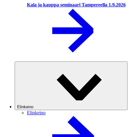
Kala ja kauppa seminaari Tampereella 1.9.2026
Elinkeino
Elinkeino