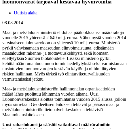
luonnonvarat tarjoavat kestävää hyvinvointia
Uutisia alalta
08.08.2014
Maa- ja metsätalousministeriö ehdottaa pääluokkaansa määrärahoja
vuodelle 2015 yhteensä 2 649 milj. euroa. Vähennystä vuoden 2014
varsinaiseen talousarvioon on yhteensä 10 milj. euroa. Ministeriö
pyrkii vahvistamaan maaseudun elinvoimaisuutta, edistämään
maatalouden rakenne- ja tuottavuuskehitystä sekä luomaan
edellytyksiä Suomen biotaloudelle. Lisäksi ministeriö pyrkii
kehittämään ruuantuotannon toimintaedellytyksiä sekä varmistamaan
uusiutuvien luonnonvarojen kestävän käytön ja niihin liittyvien
riskien hallinnan. Myös tärkeä työ elintarviketurvallisuuden
varmistamiseksi jatkuu.
Maa- ja metsätalousministeriön hallinnonalan organisaatioiden
määrä lähes puolittuu lähimmän vuoden aikana. Uusi
Luonnonvarakeskus aloittaa toimintansa vuoden 2015 alussa, jolloin
myös siirretään Geodeettisen laitoksen tehtävät ja pääosa maa- ja
metsätalousministeriön tietopalvelukeskuksen tehtävistä
Maanmittauslaitokseen.
Uusi rahastokausi ja säästöt vaikuttavat määrärahoihin