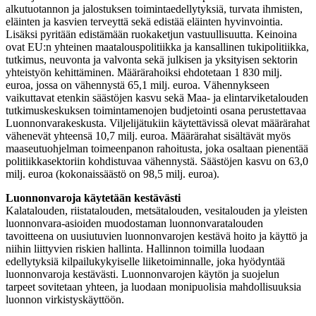
alkutuotannon ja jalostuksen toimintaedellytyksiä, turvata ihmisten,
eläinten ja kasvien terveyttä sekä edistää eläinten hyvinvointia.
Lisäksi pyritään edistämään ruokaketjun vastuullisuutta. Keinoina
ovat EU:n yhteinen maatalouspolitiikka ja kansallinen tukipolitiikka,
tutkimus, neuvonta ja valvonta sekä julkisen ja yksityisen sektorin
yhteistyön kehittäminen. Määrärahoiksi ehdotetaan 1 830 milj.
euroa, jossa on vähennystä 65,1 milj. euroa. Vähennykseen
vaikuttavat etenkin säästöjen kasvu sekä Maa- ja elintarviketalouden
tutkimuskeskuksen toimintamenojen budjetointi osana perustettavaa
Luonnonvarakeskusta. Viljelijätukiin käytettävissä olevat määrärahat
vähenevät yhteensä 10,7 milj. euroa. Määrärahat sisältävät myös
maaseutuohjelman toimeenpanon rahoitusta, joka osaltaan pienentää
politiikkasektoriin kohdistuvaa vähennystä. Säästöjen kasvu on 63,0
milj. euroa (kokonaissäästö on 98,5 milj. euroa).
Luonnonvaroja käytetään kestävästi
Kalatalouden, riistatalouden, metsätalouden, vesitalouden ja yleisten
luonnonvara-asioiden muodostaman luonnonvaratalouden
tavoitteena on uusiutuvien luonnonvarojen kestävä hoito ja käyttö ja
niihin liittyvien riskien hallinta. Hallinnon toimilla luodaan
edellytyksiä kilpailukykyiselle liiketoiminnalle, joka hyödyntää
luonnonvaroja kestävästi. Luonnonvarojen käytön ja suojelun
tarpeet sovitetaan yhteen, ja luodaan monipuolisia mahdollisuuksia
luonnon virkistyskäyttöön.