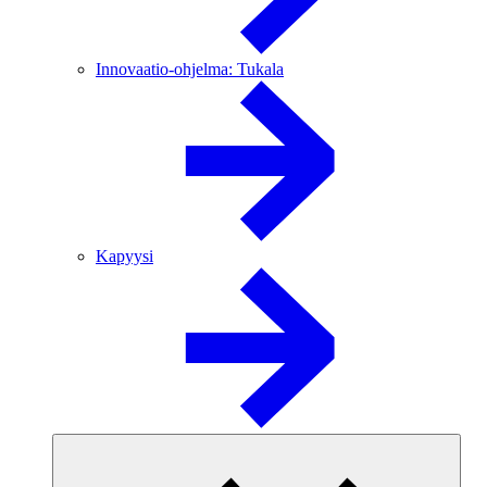
Innovaatio-ohjelma: Tukala
Kapyysi