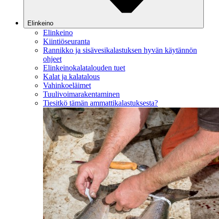
Elinkeino
Elinkeino
Kiintiöseuranta
Rannikko ja sisävesikalastuksen hyvän käytännön
ohjeet
Elinkeinokalatalouden tuet
Kalat ja kalatalous
Vahinkoeläimet
Tuulivoimarakentaminen
Tiesitkö tämän ammattikalastuksesta?