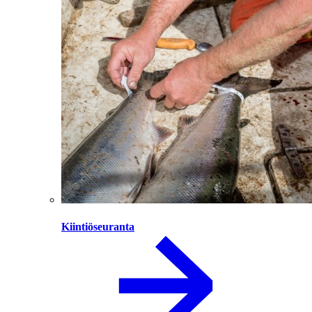
Kiintiöseuranta