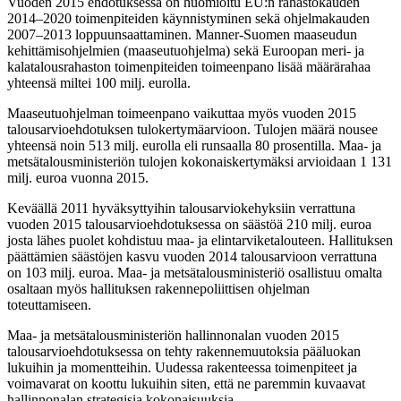
Vuoden 2015 ehdotuksessa on huomioitu EU:n rahastokauden
2014–2020 toimenpiteiden käynnistyminen sekä ohjelmakauden
2007–2013 loppuunsaattaminen. Manner-Suomen maaseudun
kehittämisohjelmien (maaseutuohjelma) sekä Euroopan meri- ja
kalatalousrahaston toimenpiteiden toimeenpano lisää määrärahaa
yhteensä miltei 100 milj. eurolla.
Maaseutuohjelman toimeenpano vaikuttaa myös vuoden 2015
talousarvioehdotuksen tulokertymäarvioon. Tulojen määrä nousee
yhteensä noin 513 milj. eurolla eli runsaalla 80 prosentilla. Maa- ja
metsätalousministeriön tulojen kokonaiskertymäksi arvioidaan 1 131
milj. euroa vuonna 2015.
Keväällä 2011 hyväksyttyihin talousarviokehyksiin verrattuna
vuoden 2015 talousarvioehdotuksessa on säästöä 210 milj. euroa
josta lähes puolet kohdistuu maa- ja elintarviketalouteen. Hallituksen
päättämien säästöjen kasvu vuoden 2014 talousarvioon verrattuna
on 103 milj. euroa. Maa- ja metsätalousministeriö osallistuu omalta
osaltaan myös hallituksen rakennepoliittisen ohjelman
toteuttamiseen.
Maa- ja metsätalousministeriön hallinnonalan vuoden 2015
talousarvioehdotuksessa on tehty rakennemuutoksia pääluokan
lukuihin ja momentteihin. Uudessa rakenteessa toimenpiteet ja
voimavarat on koottu lukuihin siten, että ne paremmin kuvaavat
hallinnonalan strategisia kokonaisuuksia.