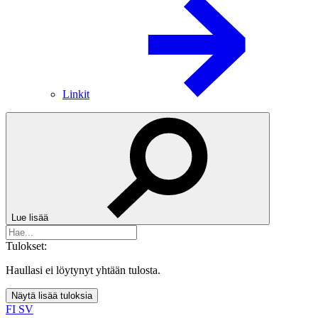
Linkit
Lue lisää
Tulokset:
Haullasi ei löytynyt yhtään tulosta.
Näytä lisää tuloksia
FI
SV