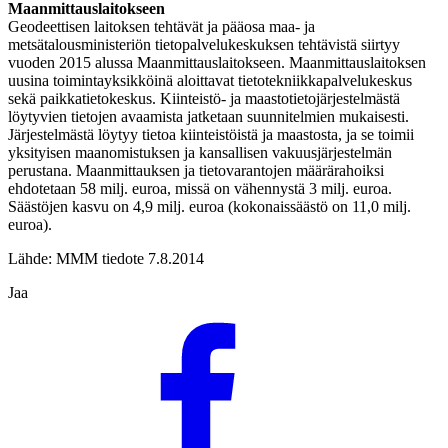
Maanmittauslaitokseen
Geodeettisen laitoksen tehtävät ja pääosa maa- ja
metsätalousministeriön tietopalvelukeskuksen tehtävistä siirtyy
vuoden 2015 alussa Maanmittauslaitokseen. Maanmittauslaitoksen
uusina toimintayksikköinä aloittavat tietotekniikkapalvelukeskus
sekä paikkatietokeskus. Kiinteistö- ja maastotietojärjestelmästä
löytyvien tietojen avaamista jatketaan suunnitelmien mukaisesti.
Järjestelmästä löytyy tietoa kiinteistöistä ja maastosta, ja se toimii
yksityisen maanomistuksen ja kansallisen vakuusjärjestelmän
perustana. Maanmittauksen ja tietovarantojen määrärahoiksi
ehdotetaan 58 milj. euroa, missä on vähennystä 3 milj. euroa.
Säästöjen kasvu on 4,9 milj. euroa (kokonaissäästö on 11,0 milj.
euroa).
Lähde: MMM tiedote 7.8.2014
Jaa