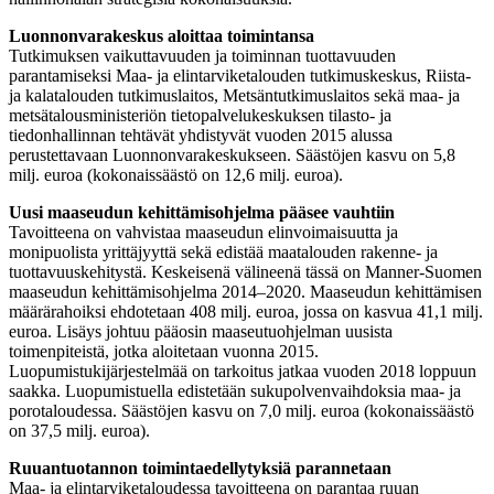
Luonnonvarakeskus aloittaa toimintansa
Tutkimuksen vaikuttavuuden ja toiminnan tuottavuuden
parantamiseksi Maa- ja elintarviketalouden tutkimuskeskus, Riista-
ja kalatalouden tutkimuslaitos, Metsäntutkimuslaitos sekä maa- ja
metsätalousministeriön tietopalvelukeskuksen tilasto- ja
tiedonhallinnan tehtävät yhdistyvät vuoden 2015 alussa
perustettavaan Luonnonvarakeskukseen. Säästöjen kasvu on 5,8
milj. euroa (kokonaissäästö on 12,6 milj. euroa).
Uusi maaseudun kehittämisohjelma pääsee vauhtiin
Tavoitteena on vahvistaa maaseudun elinvoimaisuutta ja
monipuolista yrittäjyyttä sekä edistää maatalouden rakenne- ja
tuottavuuskehitystä. Keskeisenä välineenä tässä on Manner-Suomen
maaseudun kehittämisohjelma 2014–2020. Maaseudun kehittämisen
määrärahoiksi ehdotetaan 408 milj. euroa, jossa on kasvua 41,1 milj.
euroa. Lisäys johtuu pääosin maaseutuohjelman uusista
toimenpiteistä, jotka aloitetaan vuonna 2015.
Luopumistukijärjestelmää on tarkoitus jatkaa vuoden 2018 loppuun
saakka. Luopumistuella edistetään sukupolvenvaihdoksia maa- ja
porotaloudessa. Säästöjen kasvu on 7,0 milj. euroa (kokonaissäästö
on 37,5 milj. euroa).
Ruuantuotannon toimintaedellytyksiä parannetaan
Maa- ja elintarviketaloudessa tavoitteena on parantaa ruuan