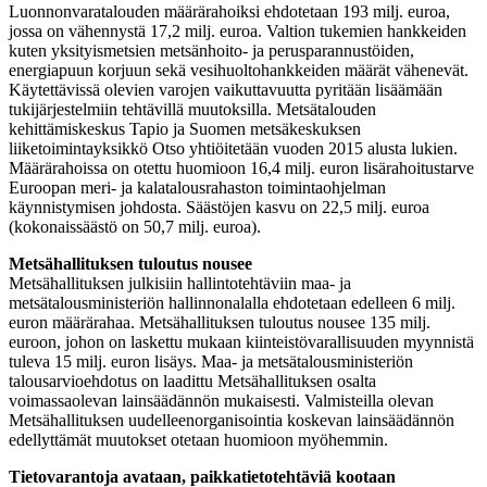
Luonnonvaratalouden määrärahoiksi ehdotetaan 193 milj. euroa,
jossa on vähennystä 17,2 milj. euroa. Valtion tukemien hankkeiden
kuten yksityismetsien metsänhoito- ja perusparannustöiden,
energiapuun korjuun sekä vesihuoltohankkeiden määrät vähenevät.
Käytettävissä olevien varojen vaikuttavuutta pyritään lisäämään
tukijärjestelmiin tehtävillä muutoksilla. Metsätalouden
kehittämiskeskus Tapio ja Suomen metsäkeskuksen
liiketoimintayksikkö Otso yhtiöitetään vuoden 2015 alusta lukien.
Määrärahoissa on otettu huomioon 16,4 milj. euron lisärahoitustarve
Euroopan meri- ja kalatalousrahaston toimintaohjelman
käynnistymisen johdosta. Säästöjen kasvu on 22,5 milj. euroa
(kokonaissäästö on 50,7 milj. euroa).
Metsähallituksen tuloutus nousee
Metsähallituksen julkisiin hallintotehtäviin maa- ja
metsätalousministeriön hallinnonalalla ehdotetaan edelleen 6 milj.
euron määrärahaa. Metsähallituksen tuloutus nousee 135 milj.
euroon, johon on laskettu mukaan kiinteistövarallisuuden myynnistä
tuleva 15 milj. euron lisäys. Maa- ja metsätalousministeriön
talousarvioehdotus on laadittu Metsähallituksen osalta
voimassaolevan lainsäädännön mukaisesti. Valmisteilla olevan
Metsähallituksen uudelleenorganisointia koskevan lainsäädännön
edellyttämät muutokset otetaan huomioon myöhemmin.
Tietovarantoja avataan, paikkatietotehtäviä kootaan