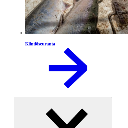
Kiintiöseuranta