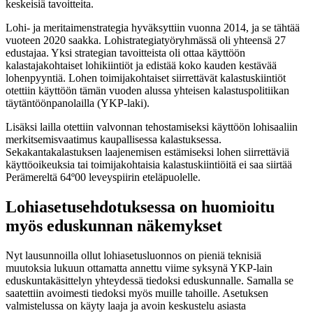
keskeisiä tavoitteita.
Lohi- ja meritaimenstrategia hyväksyttiin vuonna 2014, ja se tähtää
vuoteen 2020 saakka. Lohistrategiatyöryhmässä oli yhteensä 27
edustajaa. Yksi strategian tavoitteista oli ottaa käyttöön
kalastajakohtaiset lohikiintiöt ja edistää koko kauden kestävää
lohenpyyntiä. Lohen toimijakohtaiset siirrettävät kalastuskiintiöt
otettiin käyttöön tämän vuoden alussa yhteisen kalastuspolitiikan
täytäntöönpanolailla (YKP-laki).
Lisäksi lailla otettiin valvonnan tehostamiseksi käyttöön lohisaaliin
merkitsemisvaatimus kaupallisessa kalastuksessa.
Sekakantakalastuksen laajenemisen estämiseksi lohen siirrettäviä
käyttöoikeuksia tai toimijakohtaisia kalastuskiintiöitä ei saa siirtää
Perämereltä 64º00 leveyspiirin eteläpuolelle.
Lohiasetusehdotuksessa on huomioitu
myös eduskunnan näkemykset
Nyt lausunnoilla ollut lohiasetusluonnos on pieniä teknisiä
muutoksia lukuun ottamatta annettu viime syksynä YKP-lain
eduskuntakäsittelyn yhteydessä tiedoksi eduskunnalle. Samalla se
saatettiin avoimesti tiedoksi myös muille tahoille. Asetuksen
valmistelussa on käyty laaja ja avoin keskustelu asiasta