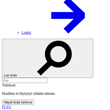
Linkit
Lue lisää
Tulokset:
Haullasi ei löytynyt yhtään tulosta.
Näytä lisää tuloksia
FI
SV