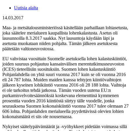
Uutisia alalta
14.03.2017
Maa- ja metsätalousministeriössä käsitellään parhaillaan lohiasetusta,
joka säätelee merialueen kaupallista lohenkalastusta. Asetus oli
lausunnoilla 8.3.2017 saakka. Nyt lausuntoja käydään läpi ja
asetusta muokataan niiden pohjalta. Tämän jälkeen asetuksesta
päätetään valtioneuvostossa.
EU vahvistaa vuosittain Suomelle asetuksella lohen kalastuskiintiöt,
joiden suuruus pohjautuu kansainvälisen merentutkimusneuvoston
(ICES) tieteellisiin suosituksiin. Suomen lohen kalastuskiintiö
Pohjanlahdella on yhtä suuri vuonna 2017 kuin se oli vuonna 2016
eli 24 787 lohta. Muiden maiden kanssa tehtyjen kiintiövaihtojen
jälkeen kyseinen lohikiintiö vuonna 2016 oli 28 188 lohta. Vaihtoja
ei ole tarkoitus tehdä jatkossa. Tämän vuoden uutena EU:n
purkamisvelvoitesäännöksiä koskevana elementtinä kymmenen
prosenttia vuoden 2016 kiintiöstä siirtyy tälle vuodelle, jonka
seurauksena Suomen kokonaiskiintiö vuonna 2017 tulee olemaan 27
606 lohta. Pohjanlahden merialueella pyydettävissä olevien lohien
kokonaismäärä ei siis ole nousemassa.
Nykyiset säätelypäivämäärät ja -vyöhykkeet pidetään voimassa sillä