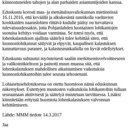
kiinnostuneiden tahojen ja alan parhaiden asiantuntijoiden kanssa.
Eduskunta korosti maa- ja metsätalousvaliokunnan mietinnössä
16.11.2016, että keväällä ja alkukesästä rannikolla vaeltavien
kookkaiden naaraslohien riittävä kudulle pääsy on turvattava
tulevaisuudessakin, jotta Pohjanlahden luontaisten lohikantojen
suotuisa kehitys voidaan varmistaa. Se totesi myös, että
lohenkalastuksen ajallista säätelyä tulee kehittää siten, että
luonnonlohikannat säilyvät ja elpyvät, kaupallisen kalastuksen
kannattavuus paranee, ja kalastusmatkailulla on hyvät edellytykset.
Eduskunta suhtautui myönteisesti saaliin merkitsemisvelvoitteeseen
ja valikointikieltoon ja painotti muun muassa sitä, että
lohenkalastuksen mahdollisen aikaistamisen vaikutuksia
luonnonlohikantoihin tulee seurata tehostetusti.
Lohiasetusehdotuksessa on otettu huomioon nämä eduskunnan
näkemykset. Esitettyjen muutosten vaikutuksia lohikantoihin tullaan
seuraamaan aktiivisesti ja säätelyä muutetaan tarvittaessa. Lisäksi
kiinnitetään erityistä huomiota lohenkalastuksen valvonnan
kehittämiseen.
Lähde: MMM tiedote 14.3.2017
Jaa