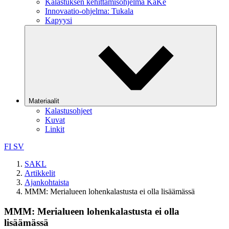
Kalastuksen kehittämisohjelma KaKe
Innovaatio-ohjelma: Tukala
Kapyysi
Materiaalit
Kalastusohjeet
Kuvat
Linkit
FI
SV
SAKL
Artikkelit
Ajankohtaista
MMM: Merialueen lohenkalastusta ei olla lisäämässä
MMM: Merialueen lohenkalastusta ei olla
lisäämässä