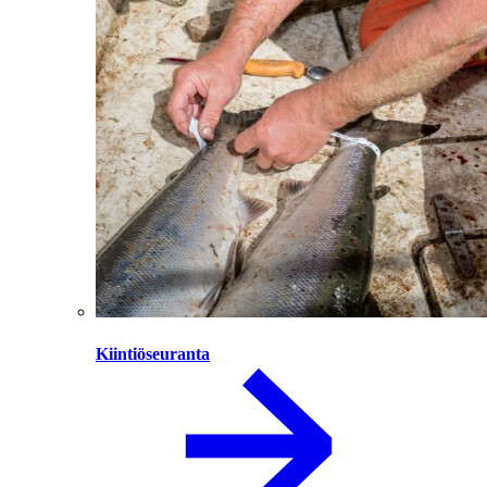
Kiintiöseuranta