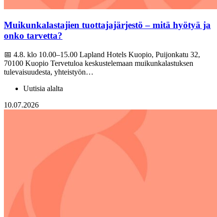
Muikunkalastajien tuottajajärjestö – mitä hyötyä ja
onko tarvetta?
📅 4.8. klo 10.00–15.00 Lapland Hotels Kuopio, Puijonkatu 32,
70100 Kuopio Tervetuloa keskustelemaan muikunkalastuksen
tulevaisuudesta, yhteistyön…
Uutisia alalta
10.07.2026