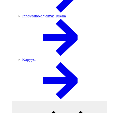
Innovaatio-ohjelma: Tukala
Kapyysi