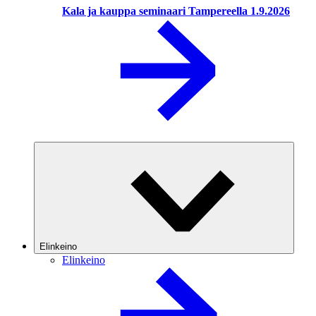
Kala ja kauppa seminaari Tampereella 1.9.2026
Elinkeino
Elinkeino