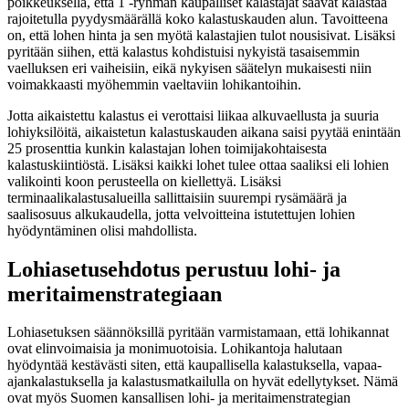
poikkeuksella, että 1 -ryhmän kaupalliset kalastajat saavat kalastaa
rajoitetulla pyydysmäärällä koko kalastuskauden alun. Tavoitteena
on, että lohen hinta ja sen myötä kalastajien tulot nousisivat. Lisäksi
pyritään siihen, että kalastus kohdistuisi nykyistä tasaisemmin
vaelluksen eri vaiheisiin, eikä nykyisen säätelyn mukaisesti niin
voimakkaasti myöhemmin vaeltaviin lohikantoihin.
Jotta aikaistettu kalastus ei verottaisi liikaa alkuvaellusta ja suuria
lohiyksilöitä, aikaistetun kalastuskauden aikana saisi pyytää enintään
25 prosenttia kunkin kalastajan lohen toimijakohtaisesta
kalastuskiintiöstä. Lisäksi kaikki lohet tulee ottaa saaliksi eli lohien
valikointi koon perusteella on kiellettyä. Lisäksi
terminaalikalastusalueilla sallittaisiin suurempi rysämäärä ja
saalisosuus alkukaudella, jotta velvoitteina istutettujen lohien
hyödyntäminen olisi mahdollista.
Lohiasetusehdotus perustuu lohi- ja
meritaimenstrategiaan
Lohiasetuksen säännöksillä pyritään varmistamaan, että lohikannat
ovat elinvoimaisia ja monimuotoisia. Lohikantoja halutaan
hyödyntää kestävästi siten, että kaupallisella kalastuksella, vapaa-
ajankalastuksella ja kalastusmatkailulla on hyvät edellytykset. Nämä
ovat myös Suomen kansallisen lohi- ja meritaimenstrategian