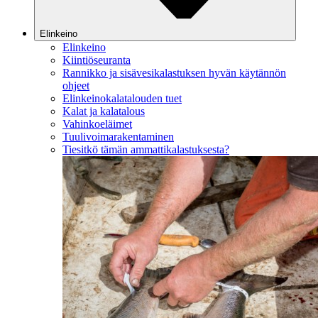
Elinkeino
Elinkeino
Kiintiöseuranta
Rannikko ja sisävesikalastuksen hyvän käytännön
ohjeet
Elinkeinokalatalouden tuet
Kalat ja kalatalous
Vahinkoeläimet
Tuulivoimarakentaminen
Tiesitkö tämän ammattikalastuksesta?