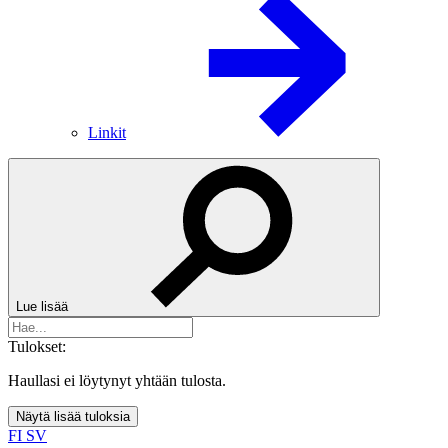
Linkit
Lue lisää
Tulokset:
Haullasi ei löytynyt yhtään tulosta.
Näytä lisää tuloksia
FI
SV