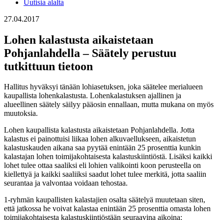
Uutisia alalta
27.04.2017
Lohen kalastusta aikaistetaan
Pohjanlahdella – Säätely perustuu
tutkittuun tietoon
Hallitus hyväksyi tänään lohiasetuksen, joka säätelee merialueen
kaupallista lohenkalastusta. Lohenkalastuksen ajallinen ja
alueellinen säätely säilyy pääosin ennallaan, mutta mukana on myös
muutoksia.
Lohen kaupallista kalastusta aikaistetaan Pohjanlahdella. Jotta
kalastus ei painottuisi liikaa lohen alkuvaellukseen, aikaistetun
kalastuskauden aikana saa pyytää enintään 25 prosenttia kunkin
kalastajan lohen toimijakohtaisesta kalastuskiintiöstä. Lisäksi kaikki
lohet tulee ottaa saaliksi eli lohien valikointi koon perusteella on
kiellettyä ja kaikki saaliiksi saadut lohet tulee merkitä, jotta saaliin
seurantaa ja valvontaa voidaan tehostaa.
1-ryhmän kaupallisten kalastajien osalta säätelyä muutetaan siten,
että jatkossa he voivat kalastaa enintään 25 prosenttia omasta lohen
toimijakohtaisesta kalastuskiintiöstään seuraavina aikoina: