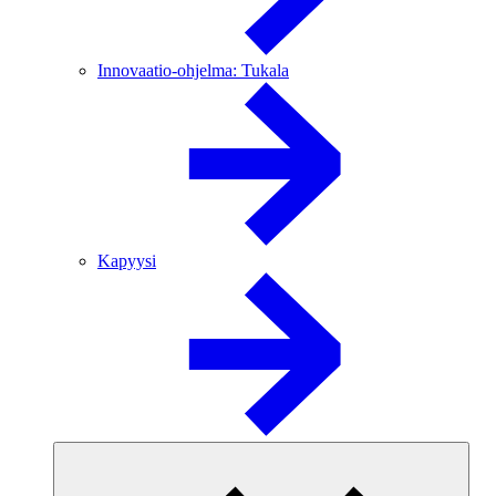
Innovaatio-ohjelma: Tukala
Kapyysi