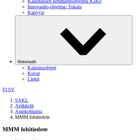
Kalastuksen kehittämisohjelma KaKe
Innovaatio-ohjelma: Tukala
Kapyysi
Materiaalit
Kalastusohjeet
Kuvat
Linkit
FI
SV
SAKL
Artikkelit
Ajankohtaista
MMM lohitiedote
MMM lohitiedote