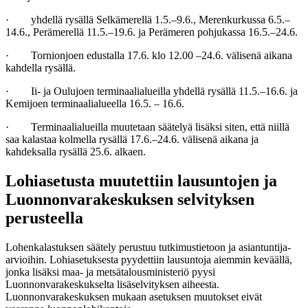
· yhdellä rysällä Selkämerellä 1.5.–9.6., Merenkurkussa 6.5.–
14.6., Perämerellä 11.5.–19.6. ja Perämeren pohjukassa 16.5.–24.6.
· Tornionjoen edustalla 17.6. klo 12.00 –24.6. välisenä aikana
kahdella rysällä.
· Ii- ja Oulujoen terminaalialueilla yhdellä rysällä 11.5.–16.6. ja
Kemijoen terminaalialueella 16.5. – 16.6.
· Terminaalialueilla muutetaan säätelyä lisäksi siten, että niillä
saa kalastaa kolmella rysällä 17.6.–24.6. välisenä aikana ja
kahdeksalla rysällä 25.6. alkaen.
Lohiasetusta muutettiin lausuntojen ja
Luonnonvarakeskuksen selvityksen
perusteella
Lohenkalastuksen säätely perustuu tutkimustietoon ja asiantuntija-
arvioihin. Lohiasetuksesta pyydettiin lausuntoja aiemmin keväällä,
jonka lisäksi maa- ja metsätalousministeriö pyysi
Luonnonvarakeskukselta lisäselvityksen aiheesta.
Luonnonvarakeskuksen mukaan asetuksen muutokset eivät