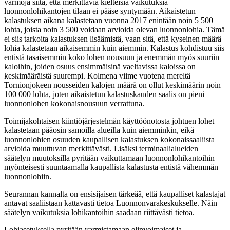
varmoja siitä, että merkittäviä kielteisiä vaikutuksia
luonnonlohikantojen tilaan ei pääse syntymään. Aikaistetun
kalastuksen aikana kalastetaan vuonna 2017 enintään noin 5 500
lohta, joista noin 3 500 voidaan arvioida olevan luonnonlohia. Tämä
ei siis tarkoita kalastuksen lisäämistä, vaan sitä, että kyseinen määrä
lohia kalastetaan aikaisemmin kuin aiemmin. Kalastus kohdistuu siis
entistä tasaisemmin koko lohen nousuun ja enemmän myös suuriin
kaloihin, joiden osuus ensimmäisinä vaeltavissa kaloissa on
keskimääräistä suurempi. Kolmena viime vuotena mereltä
Tornionjokeen nousseiden kalojen määrä on ollut keskimäärin noin
100 000 lohta, joten aikaistetun kalastuskauden saalis on pieni
luonnonlohen kokonaisnousuun verrattuna.
Toimijakohtaisen kiintiöjärjestelmän käyttöönotosta johtuen lohet
kalastetaan pääosin samoilla alueilla kuin aiemminkin, eikä
luonnonlohien osuuden kaupallisen kalastuksen kokonaissaaliista
arvioida muuttuvan merkittävästi. Lisäksi terminaalialueiden
säätelyn muutoksilla pyritään vaikuttamaan luonnonlohikantoihin
myönteisesti suuntaamalla kaupallista kalastusta entistä vähemmän
luonnonlohiin.
Seurannan kannalta on ensisijaisen tärkeää, että kaupalliset kalastajat
antavat saaliistaan kattavasti tietoa Luonnonvarakeskukselle. Näin
säätelyn vaikutuksia lohikantoihin saadaan riittävästi tietoa.
Lohiasetuksella pyritään varmistamaan elinvoimaiset ja