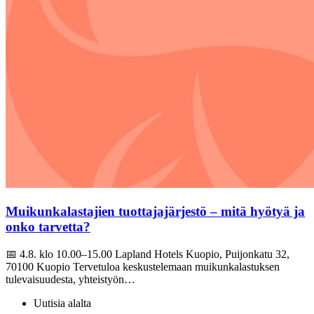
Muikunkalastajien tuottajajärjestö – mitä hyötyä ja
onko tarvetta?
📅 4.8. klo 10.00–15.00 Lapland Hotels Kuopio, Puijonkatu 32,
70100 Kuopio Tervetuloa keskustelemaan muikunkalastuksen
tulevaisuudesta, yhteistyön…
Uutisia alalta