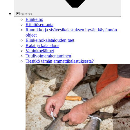
Elinkeino
Elinkeino
Kiintiöseuranta
Rannikko ja sisävesikalastuksen hyvän käytännön
ohjeet
Elinkeinokalatalouden tuet
Kalat ja kalatalous
Vahinkoeläimet
Tuulivoimarakentaminen
Tiesitkö tämän ammattikalastuksesta?