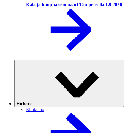
Kala ja kauppa seminaari Tampereella 1.9.2026
Elinkeino
Elinkeino