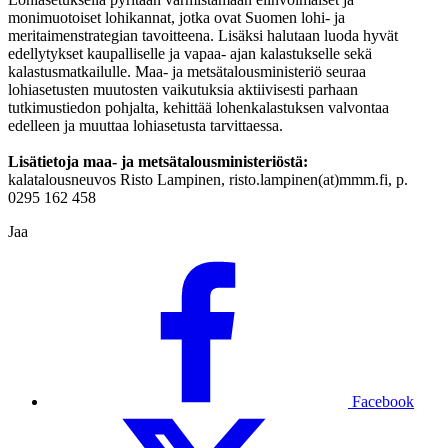
monimuotoiset lohikannat, jotka ovat Suomen lohi- ja
meritaimenstrategian tavoitteena. Lisäksi halutaan luoda hyvät
edellytykset kaupalliselle ja vapaa- ajan kalastukselle sekä
kalastusmatkailulle. Maa- ja metsätalousministeriö seuraa
lohiasetusten muutosten vaikutuksia aktiivisesti parhaan
tutkimustiedon pohjalta, kehittää lohenkalastuksen valvontaa
edelleen ja muuttaa lohiasetusta tarvittaessa.
Lisätietoja maa- ja metsätalousministeriöstä:
kalatalousneuvos Risto Lampinen, risto.lampinen(at)mmm.fi, p.
0295 162 458
Jaa
Facebook