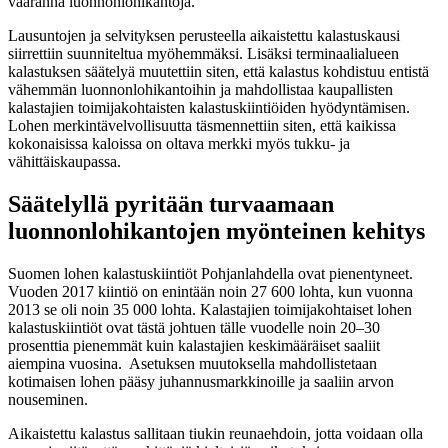
vaaranna luonnonlohikantoja.
Lausuntojen ja selvityksen perusteella aikaistettu kalastuskausi
siirrettiin suunniteltua myöhemmäksi. Lisäksi terminaalialueen
kalastuksen säätelyä muutettiin siten, että kalastus kohdistuu entistä
vähemmän luonnonlohikantoihin ja mahdollistaa kaupallisten
kalastajien toimijakohtaisten kalastuskiintiöiden hyödyntämisen.
Lohen merkintävelvollisuutta täsmennettiin siten, että kaikissa
kokonaisissa kaloissa on oltava merkki myös tukku- ja
vähittäiskaupassa.
Säätelyllä pyritään turvaamaan
luonnonlohikantojen myönteinen kehitys
Suomen lohen kalastuskiintiöt Pohjanlahdella ovat pienentyneet.
Vuoden 2017 kiintiö on enintään noin 27 600 lohta, kun vuonna
2013 se oli noin 35 000 lohta. Kalastajien toimijakohtaiset lohen
kalastuskiintiöt ovat tästä johtuen tälle vuodelle noin 20–30
prosenttia pienemmät kuin kalastajien keskimääräiset saaliit
aiempina vuosina. Asetuksen muutoksella mahdollistetaan
kotimaisen lohen pääsy juhannusmarkkinoille ja saaliin arvon
nouseminen.
Aikaistettu kalastus sallitaan tiukin reunaehdoin, jotta voidaan olla