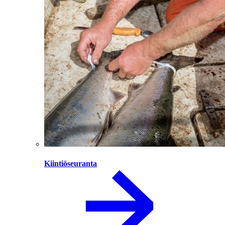
Kiintiöseuranta