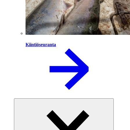
Kiintiöseuranta