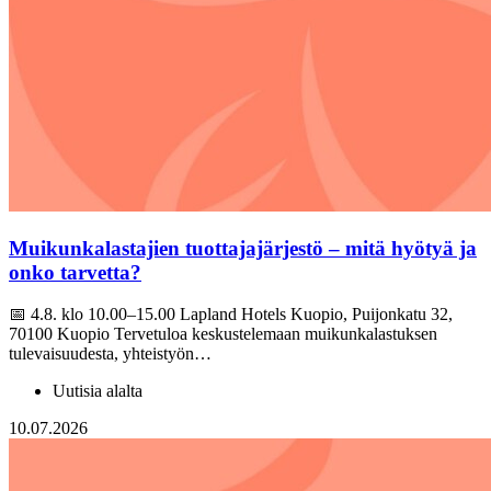
Muikunkalastajien tuottajajärjestö – mitä hyötyä ja
onko tarvetta?
📅 4.8. klo 10.00–15.00 Lapland Hotels Kuopio, Puijonkatu 32,
70100 Kuopio Tervetuloa keskustelemaan muikunkalastuksen
tulevaisuudesta, yhteistyön…
Uutisia alalta
10.07.2026