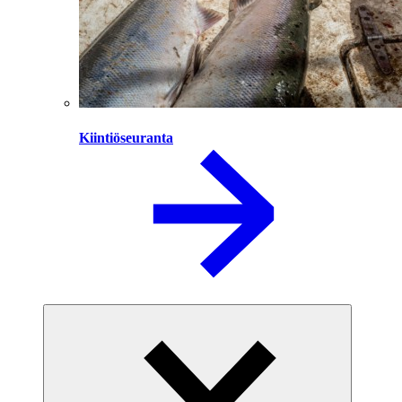
Kiintiöseuranta