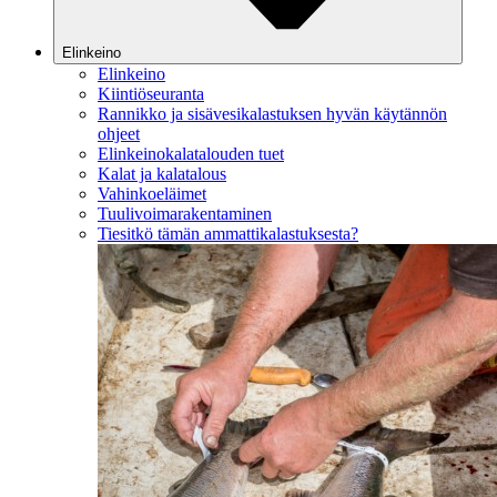
Elinkeino
Elinkeino
Kiintiöseuranta
Rannikko ja sisävesikalastuksen hyvän käytännön
ohjeet
Elinkeinokalatalouden tuet
Kalat ja kalatalous
Vahinkoeläimet
Tuulivoimarakentaminen
Tiesitkö tämän ammattikalastuksesta?