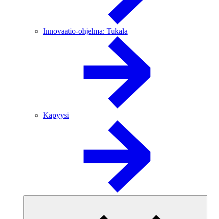
Innovaatio-ohjelma: Tukala
Kapyysi