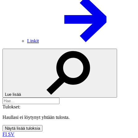
Linkit
Lue lisää
Tulokset:
Haullasi ei löytynyt yhtään tulosta.
Näytä lisää tuloksia
FI
SV