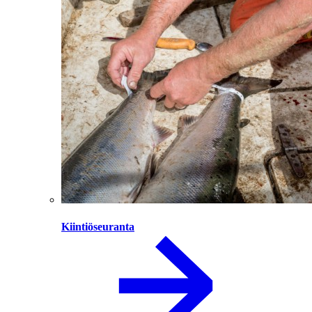
Kiintiöseuranta