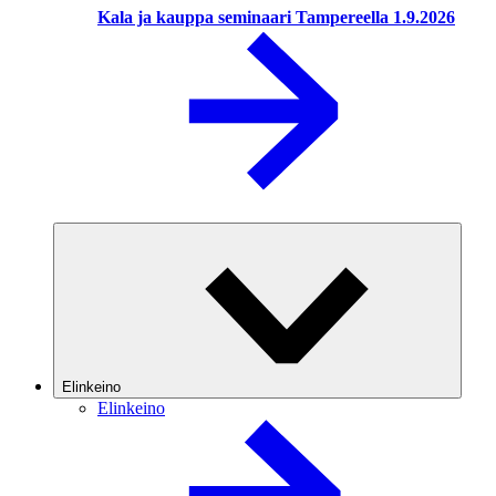
Kala ja kauppa seminaari Tampereella 1.9.2026
Elinkeino
Elinkeino