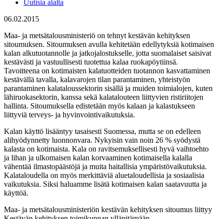
Uutisia alalta
06.02.2015
Maa- ja metsätalousministeriö on tehnyt kestävän kehityksen
sitoumuksen. Sitoumuksen avulla kehitetään edellytyksiä kotimaisen
kalan alkutuotannolle ja jatkojalostukselle, jotta suomalaiset saisivat
kestävästi ja vastuullisesti tuotettua kalaa ruokapöytiinsä.
Tavoitteena on kotimaisten kalatuotteiden tuotannon kasvattaminen
kestävällä tavalla, kalavarojen tilan parantaminen, yhteistyön
parantaminen kalataloussektorin sisällä ja muiden toimialojen, kuten
lähiruokasektorin, kanssa sekä kalatalouteen liittyvien ristiriitojen
hallinta. Sitoumuksella edistetään myös kalaan ja kalastukseen
liittyviä terveys- ja hyvinvointivaikutuksia.
Kalan käyttö lisääntyy tasaisesti Suomessa, mutta se on edelleen
alihyödynnetty luonnonvara. Nykyisin vain noin 26 % syödystä
kalasta on kotimaista. Kala on ravitsemuksellisesti hyvä vaihtoehto
ja lihan ja ulkomaisen kalan korvaaminen kotimaisella kalalla
vähentää ilmastopäästöjä ja muita haitallisia ympäristövaikutuksia.
Kalataloudella on myös merkittäviä aluetaloudellisia ja sosiaalisia
vaikutuksia. Siksi haluamme lisätä kotimaisen kalan saatavuutta ja
käyttöä.
Maa- ja metsätalousministeriön kestävän kehityksen sitoumus liittyy
Kestävän kehityksen toimikunnan ylläpitämään