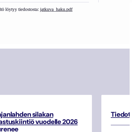
ö löytyy tiedostosta:
jatkuva_haku.pdf
janlahden silakan
Tiedot
astuskiintiö vuodelle 2026
urenee