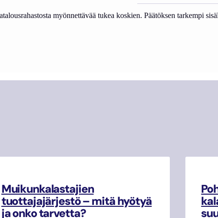
talousrahastosta myönnettävää tukea koskien. Päätöksen tarkempi sisält
Muikunkalastajien
Poh
tuottajajärjestö – mitä hyötyä
kal
ja onko tarvetta?
su