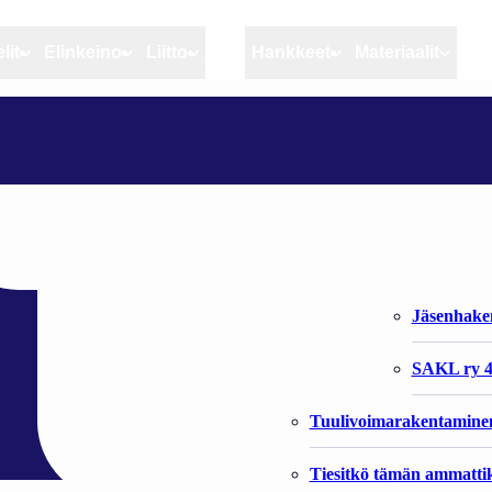
lit
Elinkeino
Liitto
MSC
Hankkeet
Materiaalit
Artikkelit
Elinkeino
Liitto
MMM: JATKUVAA EMKR-HAKUA KOSKEVA POIKKEUS
Ajankohtaista
Kiintiöseuranta
Organisaat
Blogit
Rannikko ja sisävesikal
Liiton vast
MKR-hakua koske
Heikin horisontista
Elinkeinokalatalouden t
Jäsenjärje
Kalat ja kalatalous
Jäsenhak
Vahinkoeläimet
SAKL ry 4
Tuulivoimarakentamine
Tiesitkö tämän ammattik