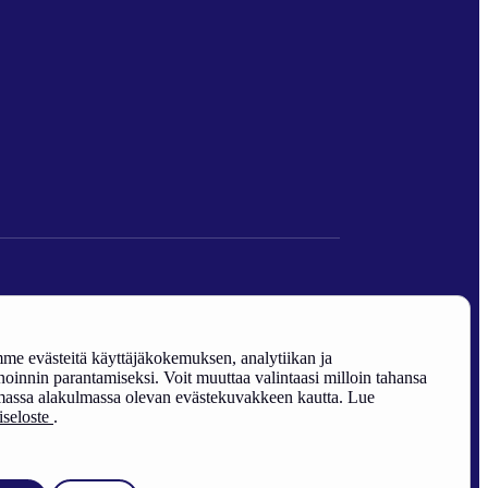
den edistäminen).
e evästeitä käyttäjäkokemuksen, analytiikan ja
oinnin parantamiseksi. Voit muuttaa valintaasi milloin tahansa
assa alakulmassa olevan evästekuvakkeen kautta. Lue
riseloste
.