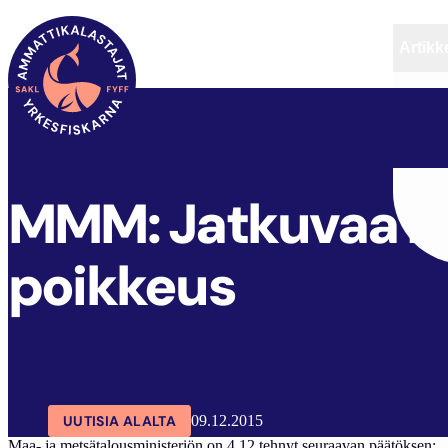
Artikke
SAKL
ARTIKKELIT
AJANKOHTAISTA
MMM: Jatkuvaa E
poikkeus
UUTISIA ALALTA
09.12.2015
Maa- ja metsätalousministeriön on 4.12 tehnyt seuraavan päätöksen: