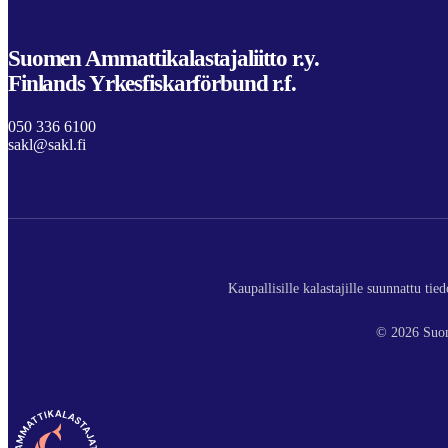
Suomen Ammattikalastajaliitto r.y.
Finlands Yrkesfiskarförbund r.f.
050 336 6100
sakl@sakl.fi
Kaupallisille kalastajille suunnattu ti
© 2026 Suom