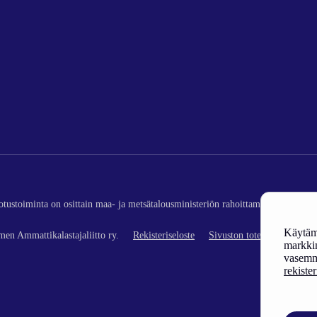
edotustoiminta on osittain maa- ja metsätalousministeriön rahoittamaa (kalatalou
Käytämm
en Ammattikalastajaliitto ry.
Rekisteriseloste
Sivuston toteutus
markkin
vasemm
rekiste