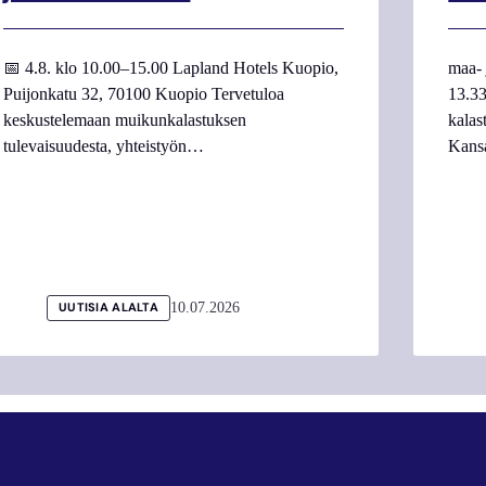
📅 4.8. klo 10.00–15.00 Lapland Hotels Kuopio,
maa- 
Puijonkatu 32, 70100 Kuopio Tervetuloa
13.33
keskustelemaan muikunkalastuksen
kalas
tulevaisuudesta, yhteistyön…
Kans
10.07.2026
UUTISIA ALALTA