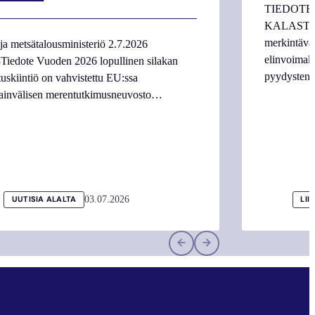
TIEDOTE
KALASTAJI
merkintäva
ja metsätalousministeriö 2.7.2026
elinvoimake
Tiedote Vuoden 2026 lopullinen silakan
pyydysten m
tuskiintiö on vahvistettu EU:ssa
ainvälisen merentutkimusneuvosto…
03.07.2026
UUTISIA ALALTA
LII