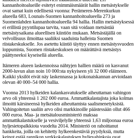
kannanhoitoalueille esitetyt enimmäismäärät hallin metsästykselle
ovat samat kuin edellisenä vuonna: Perämeren-Merenkurkun
alueella 683, Lounais-Suomen kannanhoitoalueella 273 ja
Suomenlahden kannanhoitoalueella 94 hallia. Hallin metsästyksessä
ei erillistä pyyntilupaa tarvita, vaan sitä voidaan metsästää
metsästysaikana alueellisen kiintiön mukaan. Metsästäjällä on
velvollisuus ilmoittaa saaliiksi saaduista halleista Suomen
riistakeskukselle. Jos asetettu kiintiö täyttyy ennen metsästysvuoden
loppumista, Suomen riistakeskuksen on määrättävä metsästys
päättyneeksi kyseisellä alueella.
Itämeren alueen laskennoissa nähtyjen hallien määrä on kasvanut
2000-luvun alun noin 10 000:sta nykyiseen yli 32 000 eläimeen.
Kaikki yksilöt eivät näy laskennassa ja kokonaiskannan arvioidaan
olevan 40 000–54 000 hallia.
Vuonna 2013 hylkeiden kalankasvatukselle aiheuttaman vahingon
arvo oli yhteensä 1 202 000 euroa. Ammattikalastajista joka kolmas
ilmoitti kärsineensä hylkeiden aiheuttamista saalismenetyksistä.
Vahingoitetun saaliin arvo olisi markkinoille päästessään ollut 466
000 euroa. Maa- ja metsätalousministeriö maksaa
ammattikalastukselle ja vesiviljelylle yhteensä 1,63 miljoonaa euroa
hyljesietopalkkiota vuodelta 2014. Ministeriö on rahoittanut
hankkeita, joilla on kehitetty hylkeenkestäviä pyydyksiä, mutta
keinot estää rannikon verkkokalastuksen hyljevahinkoja ovat