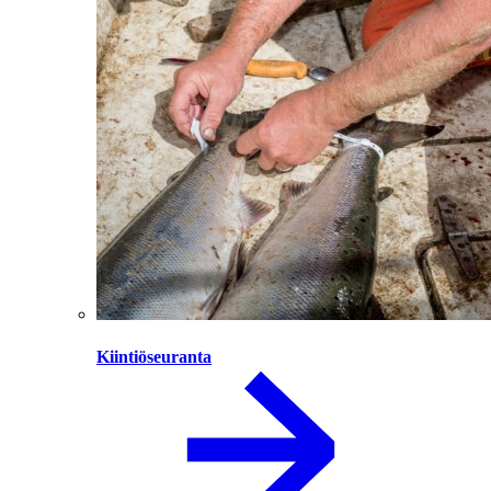
Kiintiöseuranta