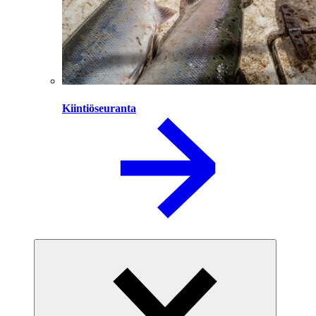
Kiintiöseuranta