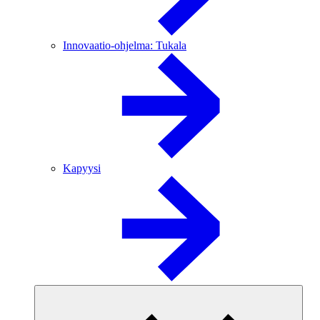
Innovaatio-ohjelma: Tukala
Kapyysi