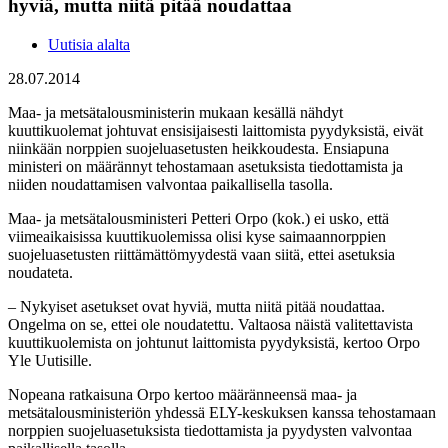
hyviä, mutta niitä pitää noudattaa
Uutisia alalta
28.07.2014
Maa- ja metsätalousministerin mukaan kesällä nähdyt
kuuttikuolemat johtuvat ensisijaisesti laittomista pyydyksistä, eivät
niinkään norppien suojeluasetusten heikkoudesta. Ensiapuna
ministeri on määrännyt tehostamaan asetuksista tiedottamista ja
niiden noudattamisen valvontaa paikallisella tasolla.
Maa- ja metsätalousministeri Petteri Orpo (kok.) ei usko, että
viimeaikaisissa kuuttikuolemissa olisi kyse saimaannorppien
suojeluasetusten riittämättömyydestä vaan siitä, ettei asetuksia
noudateta.
– Nykyiset asetukset ovat hyviä, mutta niitä pitää noudattaa.
Ongelma on se, ettei ole noudatettu. Valtaosa näistä valitettavista
kuuttikuolemista on johtunut laittomista pyydyksistä, kertoo Orpo
Yle Uutisille.
Nopeana ratkaisuna Orpo kertoo määränneensä maa- ja
metsätalousministeriön yhdessä ELY-keskuksen kanssa tehostamaan
norppien suojeluasetuksista tiedottamista ja pyydysten valvontaa