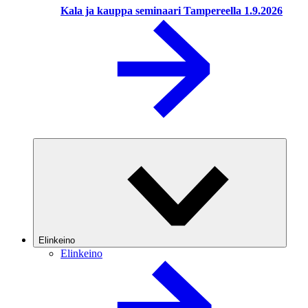
Kala ja kauppa seminaari Tampereella 1.9.2026
Elinkeino
Elinkeino