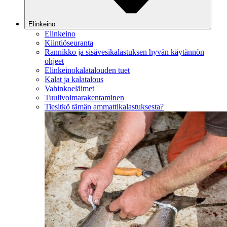
Elinkeino
Elinkeino
Kiintiöseuranta
Rannikko ja sisävesikalastuksen hyvän käytännön
ohjeet
Elinkeinokalatalouden tuet
Kalat ja kalatalous
Vahinkoeläimet
Tuulivoimarakentaminen
Tiesitkö tämän ammattikalastuksesta?