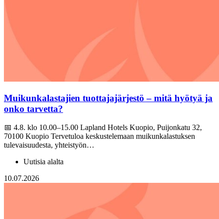
Muikunkalastajien tuottajajärjestö – mitä hyötyä ja
onko tarvetta?
📅 4.8. klo 10.00–15.00 Lapland Hotels Kuopio, Puijonkatu 32,
70100 Kuopio Tervetuloa keskustelemaan muikunkalastuksen
tulevaisuudesta, yhteistyön…
Uutisia alalta
10.07.2026