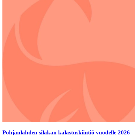
Pohjanlahden silakan kalastuskiintiö vuodelle 2026