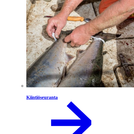
Kiintiöseuranta