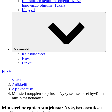
Kalastuksen kehittämisohjelma KaKe
Innovaatio-ohjelma: Tukala
Kapyysi
Materiaalit
Kalastusohjeet
Kuvat
Linkit
FI
SV
SAKL
Artikkelit
Ajankohtaista
Ministeri norppien suojelusta: Nykyiset asetukset hyviä, mutta
niitä pitää noudattaa
Ministeri norppien suojelusta: Nykyiset asetukset