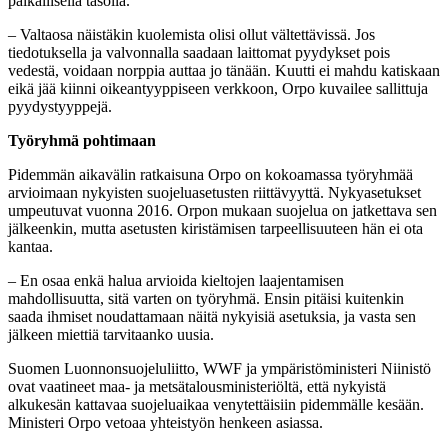
paikallisella tasolla.
– Valtaosa näistäkin kuolemista olisi ollut vältettävissä. Jos
tiedotuksella ja valvonnalla saadaan laittomat pyydykset pois
vedestä, voidaan norppia auttaa jo tänään. Kuutti ei mahdu katiskaan
eikä jää kiinni oikeantyyppiseen verkkoon, Orpo kuvailee sallittuja
pyydystyyppejä.
Työryhmä pohtimaan
Pidemmän aikavälin ratkaisuna Orpo on kokoamassa työryhmää
arvioimaan nykyisten suojeluasetusten riittävyyttä. Nykyasetukset
umpeutuvat vuonna 2016. Orpon mukaan suojelua on jatkettava sen
jälkeenkin, mutta asetusten kiristämisen tarpeellisuuteen hän ei ota
kantaa.
– En osaa enkä halua arvioida kieltojen laajentamisen
mahdollisuutta, sitä varten on työryhmä. Ensin pitäisi kuitenkin
saada ihmiset noudattamaan näitä nykyisiä asetuksia, ja vasta sen
jälkeen miettiä tarvitaanko uusia.
Suomen Luonnonsuojeluliitto, WWF ja ympäristöministeri Niinistö
ovat vaatineet maa- ja metsätalousministeriöltä, että nykyistä
alkukesän kattavaa suojeluaikaa venytettäisiin pidemmälle kesään.
Ministeri Orpo vetoaa yhteistyön henkeen asiassa.