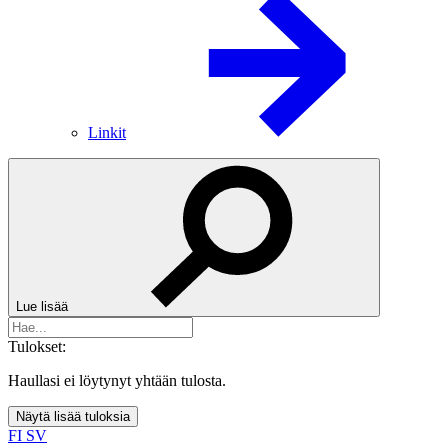
Linkit
Lue lisää
Tulokset:
Haullasi ei löytynyt yhtään tulosta.
Näytä lisää tuloksia
FI
SV