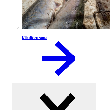
Kiintiöseuranta