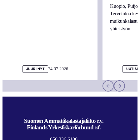
Kuopio, Puijo
Tervetuloa kes
muikunkalastuk
yhteistyön…
24.07.2026
JUURI NYT
UUTISI
Suomen Ammattikalastajaliitto r.y.
Finlands Yrkesfiskarförbund r.f.
050 336 6100