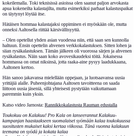
kokeilemalla. Toki teknisissä asioissa olen saanut paljon arvokasta
apua kokeneilta kalastajilta, mutta esimerkiksi parhaat kalastuspaikat
on täytynyt löytää itse.
Hätäisen hommaa kalastajaksi oppiminen ei myöskään ole, mutta
onneksi Aaltosella riittää kärsivällisyyttä.
– Olen opetellut yhden asian vuodessa niin, että saan sen kunnolla
haltuun. Ensin opettelin ahvenen verkkokalastuksen. Sitten lohen ja
siian rysäkalastuksen. Tämän jälkeen oli vuorossa särjen ja ahvenen
rysäkalastus. Näin saan koko avovesikaudeksi töitä. Jokaisessa
hommassa on omat niksinsä, jotta raaka-aine pysyy laadukkaana,
Aaltonen kertoo.
Hän sanoo jakavansa mielellään oppejaan, ja luotsaavansa uusia
yrittäjiä alalle. Puheenjohtajana Aaltosen tavoitteena on saada
liittoon uusia jäseniä, sillä yhteisesti pystytään vaikuttamaan
paremmin kuin yksin.
Katso video Jarnosta:
Rannikkokalastusta Rauman edustalla
Toukokuu on Kalakuu! Pro Kala on lanseerannut Kalakuu-
kampanjan haastaakseen suomalaiset syömään kalaa toukokuussa
suositusten mukaiset kaksi kertaa viikossa.
Tänä vuonna kalakuun
teemana on syödä ja kokata kalaa