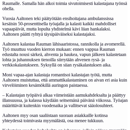
Raumalle. Samalla hän alkoi toimia sivutoimisesti kalastajana työnsä
ohella.
Vuosia Aaltonen teki päätyötään ensihoitajana ambulanssissa
kesäisin 50-prosenttisella työajalla ja kalasti kaikki mahdolliset
vapaapäivät, mutta lopulta yhdistelmä kävi liian hankalaksi.
Aaltonen päätti ryhtyä täysipäiväiseksi kalastajaksi.
Aaltonen kalastaa Rauman lähisaaristossa, rannikolla ja avomerellä.
Työ muuttuu vuoden kierron mukaan: ennen vappua Rauman
edustalta nousi särkeä, ahventa ja haukea, vapun jälkeen kalastetaan
lohta ja juhannuksen tienoilla siirrytään ahvenen rysä- ja
verkkokalastukseen. Syksyllä on siian rysäkalastuksen aika.
Moni vapaa-ajan kalastaja romantisoi kalastajan työtä, mutta
Aaltonen muistuttaa, että ammattikalastaminen on aivan eri asia kuin
virvelöiminen kesämökillä auringon paistaessa.
– Kalastajan työpäivä alkaa viimeistään aamukahdeksalta ja päättyy
illansuussa, ja kalassa käydään seitsemänä päivänä viikossa. Työajan
määrittävät kuitenkin vuodenaika ja vallitsevat sääolosuhteet.
Aaltonen myy osan saaliistaan suoraan asiakkaille kotinsa
yhteydessä toimivasta myymälästä, osa menee tukkuun.