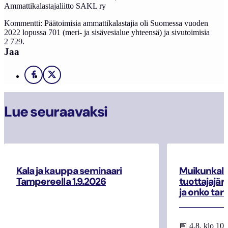
Ammattikalastajaliitto SAKL ry
Kommentti: Päätoimisia ammattikalastajia oli Suomessa vuoden
2022 lopussa 701 (meri- ja sisävesialue yhteensä) ja sivutoimisia
2 729.
Jaa
Facebook
X
Lue seuraavaksi
Kala ja kauppa seminaari
Muikunkala
Tampereella 1.9.2026
tuottajajär
ja onko tar
📅 4.8. klo 10