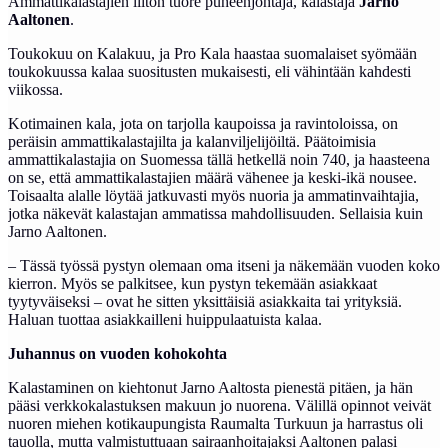
Ammattikalastajien liiton tuore puheenjohtaja, kalastaja
Jarno
Aaltonen
.
Toukokuu on Kalakuu, ja Pro Kala haastaa suomalaiset syömään
toukokuussa kalaa suositusten mukaisesti, eli vähintään kahdesti
viikossa.
Kotimainen kala, jota on tarjolla kaupoissa ja ravintoloissa, on
peräisin ammattikalastajilta ja kalanviljelijöiltä. Päätoimisia
ammattikalastajia on Suomessa tällä hetkellä noin 740, ja haasteena
on se, että ammattikalastajien määrä vähenee ja keski-ikä nousee.
Toisaalta alalle löytää jatkuvasti myös nuoria ja ammatinvaihtajia,
jotka näkevät kalastajan ammatissa mahdollisuuden. Sellaisia kuin
Jarno Aaltonen.
– Tässä työssä pystyn olemaan oma itseni ja näkemään vuoden koko
kierron. Myös se palkitsee, kun pystyn tekemään asiakkaat
tyytyväiseksi – ovat he sitten yksittäisiä asiakkaita tai yrityksiä.
Haluan tuottaa asiakkailleni huippulaatuista kalaa.
Juhannus on vuoden kohokohta
Kalastaminen on kiehtonut Jarno Aaltosta pienestä pitäen, ja hän
pääsi verkkokalastuksen makuun jo nuorena. Välillä opinnot veivät
nuoren miehen kotikaupungista Raumalta Turkuun ja harrastus oli
tauolla, mutta valmistuttuaan sairaanhoitajaksi Aaltonen palasi