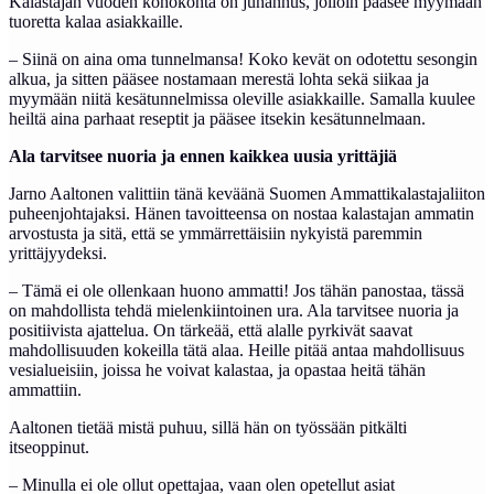
Kalastajan vuoden kohokohta on juhannus, jolloin pääsee myymään
tuoretta kalaa asiakkaille.
– Siinä on aina oma tunnelmansa! Koko kevät on odotettu sesongin
alkua, ja sitten pääsee nostamaan merestä lohta sekä siikaa ja
myymään niitä kesätunnelmissa oleville asiakkaille. Samalla kuulee
heiltä aina parhaat reseptit ja pääsee itsekin kesätunnelmaan.
Ala tarvitsee nuoria ja ennen kaikkea uusia yrittäjiä
Jarno Aaltonen valittiin tänä keväänä Suomen Ammattikalastajaliiton
puheenjohtajaksi. Hänen tavoitteensa on nostaa kalastajan ammatin
arvostusta ja sitä, että se ymmärrettäisiin nykyistä paremmin
yrittäjyydeksi.
– Tämä ei ole ollenkaan huono ammatti! Jos tähän panostaa, tässä
on mahdollista tehdä mielenkiintoinen ura. Ala tarvitsee nuoria ja
positiivista ajattelua. On tärkeää, että alalle pyrkivät saavat
mahdollisuuden kokeilla tätä alaa. Heille pitää antaa mahdollisuus
vesialueisiin, joissa he voivat kalastaa, ja opastaa heitä tähän
ammattiin.
Aaltonen tietää mistä puhuu, sillä hän on työssään pitkälti
itseoppinut.
– Minulla ei ole ollut opettajaa, vaan olen opetellut asiat