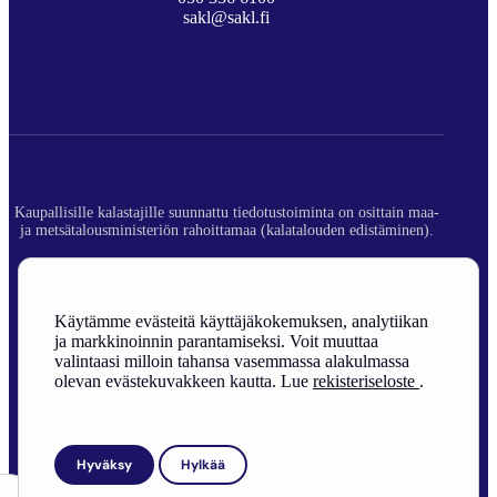
sakl@sakl.fi
Kaupallisille kalastajille suunnattu tiedotustoiminta on osittain maa-
ja metsätalousministeriön rahoittamaa (kalatalouden edistäminen).
© 2026 Suomen Ammattikalastajaliitto ry.
Rekisteriseloste
Käytämme evästeitä käyttäjäkokemuksen, analytiikan
ja markkinoinnin parantamiseksi. Voit muuttaa
Sivuston toteutus
valintaasi milloin tahansa vasemmassa alakulmassa
olevan evästekuvakkeen kautta. Lue
rekisteriseloste
.
Hyväksy
Hylkää