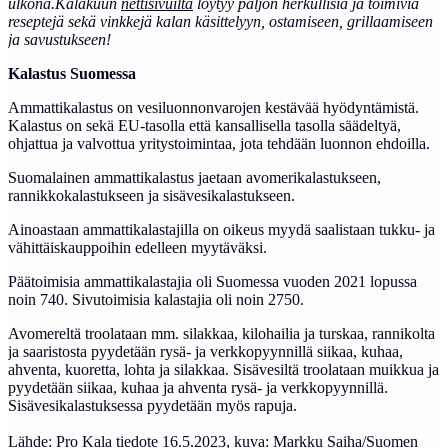
ulkona.Kalakuun
nettisivuilta
löytyy paljon herkullisia ja toimivia
reseptejä sekä vinkkejä kalan käsittelyyn, ostamiseen, grillaamiseen
ja savustukseen!
Kalastus Suomessa
Ammattikalastus on vesiluonnonvarojen kestävää hyödyntämistä.
Kalastus on sekä EU-tasolla että kansallisella tasolla säädeltyä,
ohjattua ja valvottua yritystoimintaa, jota tehdään luonnon ehdoilla.
Suomalainen ammattikalastus jaetaan avomerikalastukseen,
rannikkokalastukseen ja sisävesikalastukseen.
Ainoastaan ammattikalastajilla on oikeus myydä saalistaan tukku- ja
vähittäiskauppoihin edelleen myytäväksi.
Päätoimisia ammattikalastajia oli Suomessa vuoden 2021 lopussa
noin 740. Sivutoimisia kalastajia oli noin 2750.
Avomereltä troolataan mm. silakkaa, kilohailia ja turskaa, rannikolta
ja saaristosta pyydetään rysä- ja verkkopyynnillä siikaa, kuhaa,
ahventa, kuoretta, lohta ja silakkaa. Sisävesiltä troolataan muikkua ja
pyydetään siikaa, kuhaa ja ahventa rysä- ja verkkopyynnillä.
Sisävesikalastuksessa pyydetään myös rapuja.
Lähde: Pro Kala tiedote 16.5.2023, kuva: Markku Saiha/Suomen