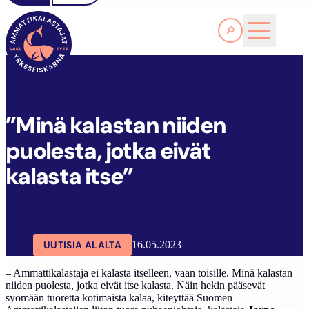
Lue lisää
”
MINÄ KALASTAN NIIDEN PUOLESTA, JOTKA EIVÄT KALASTA ITSE”
SAKL
ARTIKKELIT
AJANKOHTAISTA
”Minä kalastan niiden
puolesta, jotka eivät
kalasta itse”
UUTISIA ALALTA
16.05.2023
– Ammattikalastaja ei kalasta itselleen, vaan toisille. Minä kalastan
niiden puolesta, jotka eivät itse kalasta. Näin hekin pääsevät
syömään tuoretta kotimaista kalaa, kiteyttää Suomen