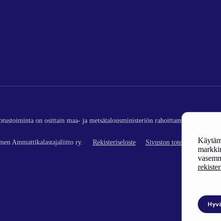
edotustoiminta on osittain maa- ja metsätalousministeriön rahoittamaa (kalatalou
Käytämm
en Ammattikalastajaliitto ry.
Rekisteriseloste
Sivuston toteutus
markkin
vasemm
rekiste
Hyv