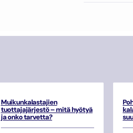
Muikunkalastajien
Poh
tuottajajärjestö – mitä hyötyä
kal
ja onko tarvetta?
su