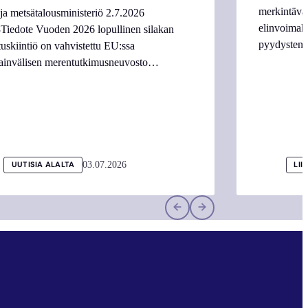
merkintäva
ja metsätalousministeriö 2.7.2026
elinvoimake
Tiedote Vuoden 2026 lopullinen silakan
pyydysten m
tuskiintiö on vahvistettu EU:ssa
ainvälisen merentutkimusneuvosto…
03.07.2026
UUTISIA ALALTA
LII