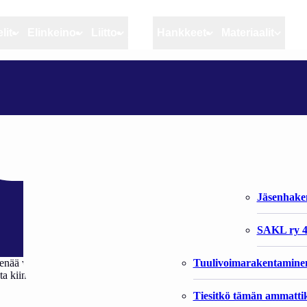
lit
Elinkeino
Liitto
MSC
Hankkeet
Materiaalit
Artikkelit
Elinkeino
Liitto
METSÄSTYSASETUS MUUTTUU
Ajankohtaista
Kiintiöseuranta
Organisaat
Blogit
Rannikko ja sisävesikal
Liiton vast
 muuttuu
Heikin horisontista
Elinkeinokalatalouden t
Jäsenjärje
Kalat ja kalatalous
Jäsenhak
Vahinkoeläimet
SAKL ry 4
Tuulivoimarakentamine
enää vaadi pyyntilupaa vaan sitä voi metsästää vuosittain asetettavan suu
ta kiintiötä seurataan hallisaaliin ilmoitusvelvollisuudella. Asetus tule
Tiesitkö tämän ammattik