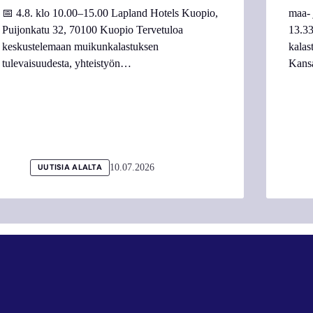
📅 4.8. klo 10.00–15.00 Lapland Hotels Kuopio,
maa- 
Puijonkatu 32, 70100 Kuopio Tervetuloa
13.33
keskustelemaan muikunkalastuksen
kalas
tulevaisuudesta, yhteistyön…
Kans
10.07.2026
UUTISIA ALALTA