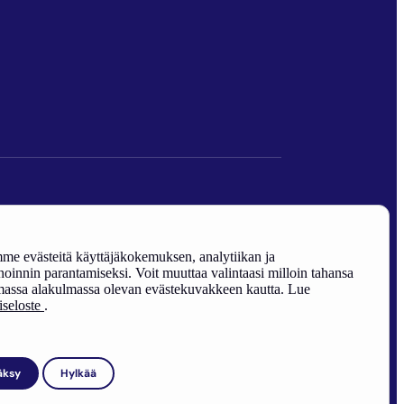
den edistäminen).
e evästeitä käyttäjäkokemuksen, analytiikan ja
oinnin parantamiseksi. Voit muuttaa valintaasi milloin tahansa
assa alakulmassa olevan evästekuvakkeen kautta. Lue
riseloste
.
äksy
Hylkää