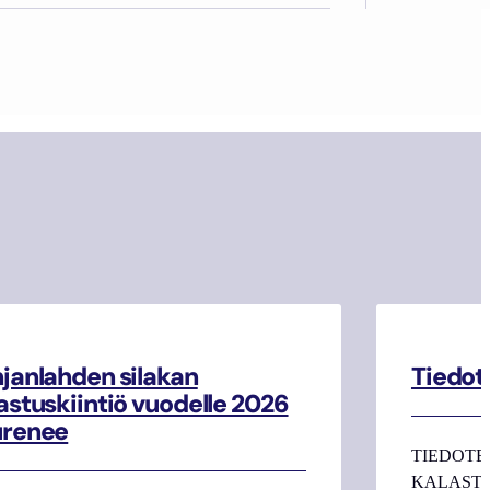
janlahden silakan
Tiedot
astuskiintiö vuodelle 2026
urenee
TIEDOTE
KALASTAJI