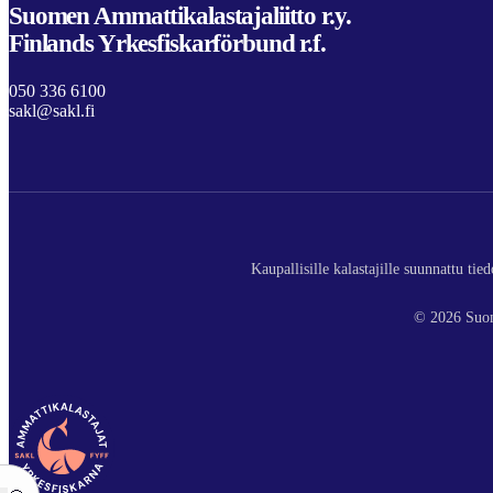
Suomen Ammattikalastajaliitto r.y.
Finlands Yrkesfiskarförbund r.f.
050 336 6100
sakl@sakl.fi
Kaupallisille kalastajille suunnattu ti
© 2026 Suom