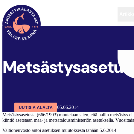
Artikke
SAKL
ARTIKKELIT
AJANKOHTAISTA
Metsästysasetus
UUTISIA ALALTA
05.06.2014
Metsästysasetusta (666/1993) muutetaan siten, että hallin metsästys ei 
kiintiö asetetaan maa- ja metsätalousministeriön asetuksella. Vuosittais
Valtioneuvosto antoi asetuksen muutoksesta tänään 5.6.2014