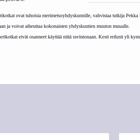
t merikotkat ovat tuhoisia merimetsoyhdyskunnille, vahvistaa tutkija 
kaan ja voivat aiheuttaa kokonaisten yhdyskuntien muuton muualle.
kotkat eivät osanneet käyttää niitä ravintonaan. Kesti reilusti yli kymm