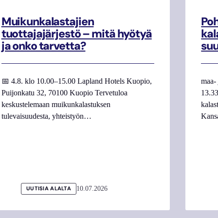
Muikunkalastajien
Poh
tuottajajärjestö – mitä hyötyä
kal
ja onko tarvetta?
su
📅 4.8. klo 10.00–15.00 Lapland Hotels Kuopio,
maa- 
Puijonkatu 32, 70100 Kuopio Tervetuloa
13.33
keskustelemaan muikunkalastuksen
kalas
tulevaisuudesta, yhteistyön…
Kans
10.07.2026
UUTISIA ALALTA