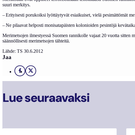
suuri merkitys.
– Erityisesti porukoiksi lyöttäytyvät esiaikuiset, vielä pesimättömä
– Ne pilaavat helposti monisatapäisten kolonioiden pesintöjä kevätai
Merimetsojen ilmestyessä Suomen rannikolle vajaat 20 vuotta sitten meri
säännöllisesti merimetsojen tähteitä.
Lähde: TS 30.6.2012
Jaa
Facebook
X
Lue seuraavaksi