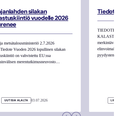
janlahden silakan
Tiedot
astuskiintiö vuodelle 2026
urenee
TIEDOTE
KALASTAJI
merkintäva
ja metsätalousministeriö 2.7.2026
elinvoimake
Tiedote Vuoden 2026 lopullinen silakan
pyydysten m
tuskiintiö on vahvistettu EU:ssa
ainvälisen merentutkimusneuvosto…
03.07.2026
UUTISIA ALALTA
LII