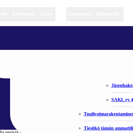
lit
Elinkeino
Liitto
MSC
Hankkeet
Materiaalit
Artikkelit
Elinkeino
Liitto
MERIKOTKISTA APUA MERIMETSO-ONGELMAAN?
Ajankohtaista
Kiintiöseuranta
Organisaat
Blogit
Rannikko ja sisävesikal
Liiton vast
a merimetso-
Heikin horisontista
Elinkeinokalatalouden t
Jäsenjärje
Kalat ja kalatalous
Jäsenhak
Vahinkoeläimet
SAKL ry 4
Tuulivoimarakentamine
Tiesitkö tämän ammattik
la pesiviä merimetsoyhdyskuntia. Merimetsokannan kasvua kotkien ravin