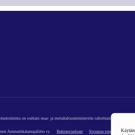
edotustoiminta on osittain maa- ja metsätalousministeriön rahoittamaa (kalatalou
Käytämm
en Ammattikalastajaliitto ry.
Rekisteriseloste
Sivuston toteutus