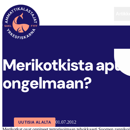
Artikke
SAKL
ARTIKKELIT
AJANKOHTAISTA
Merikotkista apu
ongelmaan?
UUTISIA ALALTA
01.07.2012
Merikotkat ovat oppineet terrorisoimaan tehokkaasti Suomen rannikoil