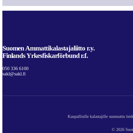
Suomen Ammattikalastajaliitto r.y.
Finlands Yrkesfiskarförbund r.f.
050 336 6100
sakl@sakl.fi
Kaupallisille kalastajille suunnattu ti
© 2026 Suom