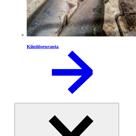
Kiintiöseuranta