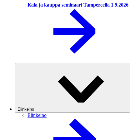
Kala ja kauppa seminaari Tampereella 1.9.2026
Elinkeino
Elinkeino