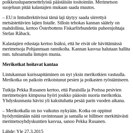
poikkeuslupamenettelyistä päästäisiin tositoimiin. Merimetson
suojeluun pitää kalastajien mukaan saada muutos.
– EU:n lintudirektiivissä tämä laji täytyy saada siirrettyä
metsästettävien lajien listalle. Silloin tehokas kannan säätely on
mahdollista, kertoo Österbottens Fiskarförbundetin puheenjohtaja
Stefan Råback.
Kalastajien edustaja kertoo lisäksi, että he eivät ole hävittämässä
merimetsoja Pohjanmaan rannikolta. Kannan kasvua halutaan hallita
mm. tuhoamalla lintujen munia.
Merikotkat hoitavat kantaa
Lintukannan kurissapitäminen on nyt yksin merikotkien vastuulla.
Merikotka on paikoin erikoistunut pesien ja poikasten ryöstämiseen.
Tutkija Pekka Rusanen kertoo, että Paraisilla ja Porissa pesivien
merimetsojen kimpussa hyöri joukko pääosin nuoria merikotkia.
Yhdyskunnasta hävisi yli kaksituhatta pesää parin vuoden aikana.
– Merikotkalla on iso vaikutus nykyään. Kotka on oppinut
hyödyntämään näitä ravintonaan ja samalla se hillitsee merkittävästi
merimetsoyhdyskuntien kasvua, sanoo Pekka Rusanen.
Lähde: Yle 27.3.2015