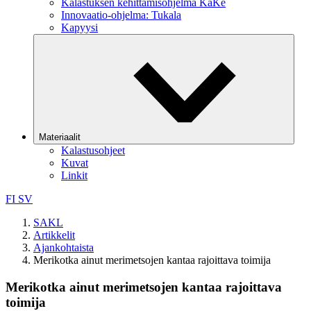
Kalastuksen kehittämisohjelma KaKe
Innovaatio-ohjelma: Tukala
Kapyysi
Materiaalit
Kalastusohjeet
Kuvat
Linkit
FI
SV
SAKL
Artikkelit
Ajankohtaista
Merikotka ainut merimetsojen kantaa rajoittava toimija
Merikotka ainut merimetsojen kantaa rajoittava
toimija