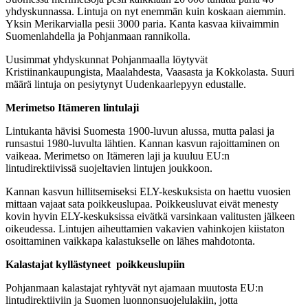
yhdyskunnassa. Lintuja on nyt enemmän kuin koskaan aiemmin.
Yksin Merikarvialla pesii 3000 paria. Kanta kasvaa kiivaimmin
Suomenlahdella ja Pohjanmaan rannikolla.
Uusimmat yhdyskunnat Pohjanmaalla löytyvät
Kristiinankaupungista, Maalahdesta, Vaasasta ja Kokkolasta. Suuri
määrä lintuja on pesiytynyt Uudenkaarlepyyn edustalle.
Merimetso Itämeren lintulaji
Lintukanta hävisi Suomesta 1900-luvun alussa, mutta palasi ja
runsastui 1980-luvulta lähtien. Kannan kasvun rajoittaminen on
vaikeaa. Merimetso on Itämeren laji ja kuuluu EU:n
lintudirektiivissä suojeltavien lintujen joukkoon.
Kannan kasvun hillitsemiseksi ELY-keskuksista on haettu vuosien
mittaan vajaat sata poikkeuslupaa. Poikkeusluvat eivät menesty
kovin hyvin ELY-keskuksissa eivätkä varsinkaan valitusten jälkeen
oikeudessa. Lintujen aiheuttamien vakavien vahinkojen kiistaton
osoittaminen vaikkapa kalastukselle on lähes mahdotonta.
Kalastajat kyllästyneet poikkeuslupiin
Pohjanmaan kalastajat ryhtyvät nyt ajamaan muutosta EU:n
lintudirektiiviin ja Suomen luonnonsuojelulakiin, jotta