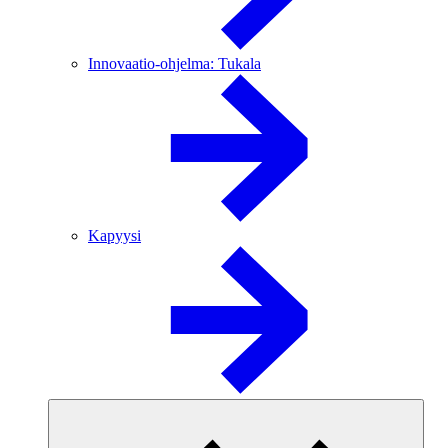
Innovaatio-ohjelma: Tukala
Kapyysi