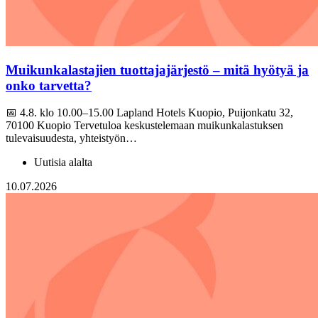
Muikunkalastajien tuottajajärjestö – mitä hyötyä ja
onko tarvetta?
📅 4.8. klo 10.00–15.00 Lapland Hotels Kuopio, Puijonkatu 32,
70100 Kuopio Tervetuloa keskustelemaan muikunkalastuksen
tulevaisuudesta, yhteistyön…
Uutisia alalta
10.07.2026