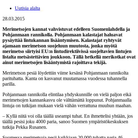
Uutisia alalta
28.03.2015
Merimetsojen kannat vahvistuvat edelleen Suomenlahdella ja
Pohjanmaan rannikolla. Pohjanmaan kalastajat haluavat
pysäyttää lintukannan lisääntymisen. Kalastajat ryhtyvät
ajamaan merimetson suojeluun muutosta, jonka myötä
merimetso siirtyisi EU:n lintudirektiivissä suojeltavien lintujen
listalta metsästettävien joukkoon. Tällä hetkellä merikotkat ovat
ainut merimetsojen lisääntymistä rajoittava tekijä.
Merimetson pesiä löydettiin viime kesänä Pohjanmaan rannikolta
parituhatta. Kanta on kasvanut muutamassa vuodessa tuhannella
parilla.
Pohjanmaan rannikolla elintilaa yhdyskunnille on vielä paljon eikä
merimetsojen kannankasvu ole välttämättä loppunut. Pohjanmaalla
lintuja on tutkijan mukaan vielä vähän verrattuna muuhun maahan.
– Kyllä niitä voi olla täällä useampi tuhat. En ihmettelisi yhtään, jos
täällä pesisi joku 4000 paria, sanoo Suomen ympäristökeskuksen
tutkija Pekka Rusanen.
Suomessa merimetsoja pesii kaikkiaan 20 000 tuhatta paria 46