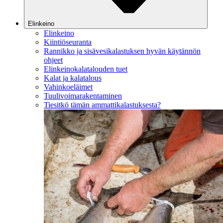
Elinkeino
Elinkeino
Kiintiöseuranta
Rannikko ja sisävesikalastuksen hyvän käytännön
ohjeet
Elinkeinokalatalouden tuet
Kalat ja kalatalous
Vahinkoeläimet
Tuulivoimarakentaminen
Tiesitkö tämän ammattikalastuksesta?