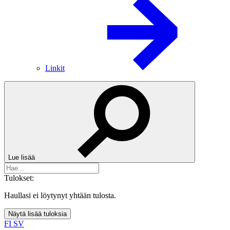
Linkit
Lue lisää
Tulokset:
Haullasi ei löytynyt yhtään tulosta.
Näytä lisää tuloksia
FI
SV