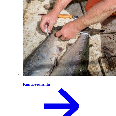
Kiintiöseuranta