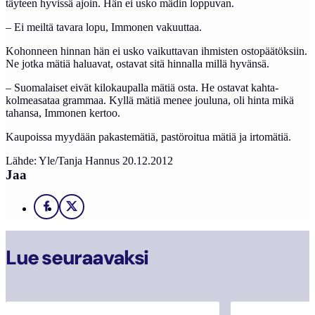
täyteen hyvissä ajoin. Hän ei usko mädin loppuvan.
– Ei meiltä tavara lopu, Immonen vakuuttaa.
Kohonneen hinnan hän ei usko vaikuttavan ihmisten ostopäätöksiin.
Ne jotka mätiä haluavat, ostavat sitä hinnalla millä hyvänsä.
– Suomalaiset eivät kilokaupalla mätiä osta. He ostavat kahta-
kolmeasataa grammaa. Kyllä mätiä menee jouluna, oli hinta mikä
tahansa, Immonen kertoo.
Kaupoissa myydään pakastemätiä, pastöroitua mätiä ja irtomätiä.
Lähde: Yle/Tanja Hannus 20.12.2012
Jaa
Facebook
X
Lue seuraavaksi