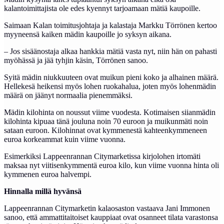
kalantoimittajista ole edes kyennyt tarjoamaan mätiä kaupoille.
Saimaan Kalan toimitusjohtaja ja kalastaja Markku Törrönen kertoo
myyneensä kaiken mädin kaupoille jo syksyn aikana.
– Jos sisäänostaja alkaa hankkia mätiä vasta nyt, niin hän on pahasti
myöhässä ja jää tyhjin käsin, Törrönen sanoo.
Syitä mädin niukkuuteen ovat muikun pieni koko ja alhainen määrä.
Hellekesä heikensi myös lohen ruokahalua, joten myös lohenmädin
määrä on jäänyt normaalia pienemmäksi.
Mädin kilohinta on noussut viime vuodesta. Kotimaisen siianmädin
kilohinta kipuaa tänä jouluna noin 70 euroon ja muikunmäti noin
sataan euroon. Kilohinnat ovat kymmenestä kahteenkymmeneen
euroa korkeammat kuin viime vuonna.
Esimerkiksi Lappeenrannan Citymarketissa kirjolohen irtomäti
maksaa nyt viitisenkymmentä euroa kilo, kun viime vuonna hinta oli
kymmenen euroa halvempi.
Hinnalla millä hyvänsä
Lappeenrannan Citymarketin kalaosaston vastaava Jani Immonen
sanoo, että ammattitaitoiset kauppiaat ovat osanneet tilata varastonsa