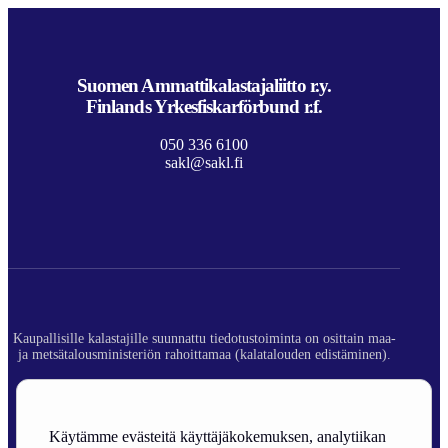
Suomen Ammattikalastajaliitto r.y.
Finlands Yrkesfiskarförbund r.f.
050 336 6100
sakl@sakl.fi
Kaupallisille kalastajille suunnattu tiedotustoiminta on osittain maa-
ja metsätalousministeriön rahoittamaa (kalatalouden edistäminen).
© 2026 Suomen Ammattikalastajaliitto ry.
Rekisteriseloste
Käytämme evästeitä käyttäjäkokemuksen, analytiikan