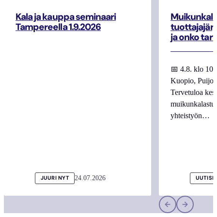
Kala ja kauppa seminaari
Muikunkala
Tampereella 1.9.2026
tuottajajär
ja onko tar
📅 4.8. klo 10
Kuopio, Puijo
Tervetuloa kes
muikunkalastuk
yhteistyön…
24.07.2026
JUURI NYT
UUTISI