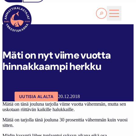
Lue lisää
M
ÄTI ON NYT VIIME VUOTTA HINNAKKAAMPI HERKKU
SAKL
ARTIKKELIT
AJANKOHTAISTA
Mäti on nyt viime vuotta
hinnakkaampi herkku
UUTISIA ALALTA
20.12.2018
Mätiä on tänä jouluna tarjolla viime vuotta vähemmän, mutta sen
uskotaan riittävän kaikille halukkaille.
Mätiä on tarjolla tänä jouluna 30 prosenttia vähemmän kuin vuosi
sitten.
Mädin kysyntä lähes tuplaantui syksyn aikana eikä osa