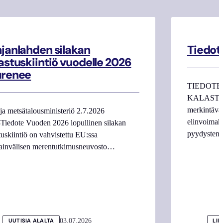
janlahden silakan
Tiedot
astuskiintiö vuodelle 2026
urenee
TIEDOTE
KALASTAJI
merkintäva
ja metsätalousministeriö 2.7.2026
elinvoimake
Tiedote Vuoden 2026 lopullinen silakan
pyydysten m
tuskiintiö on vahvistettu EU:ssa
ainvälisen merentutkimusneuvosto…
03.07.2026
UUTISIA ALALTA
LII