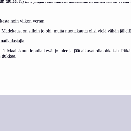
, kun tuulee. Kyllä Pyhäjärvellä mateen kalastaminen tämän talven osalt
kasta noin viikon verran.
adekausi on silloin jo ohi, mutta nuottakautta olisi vielä vähän jäljell
atikalastajia.
etä. Maaliskuun lopulla kevät jo tulee ja jäät alkavat olla ohkaisia. Pit
e tiukkaa.