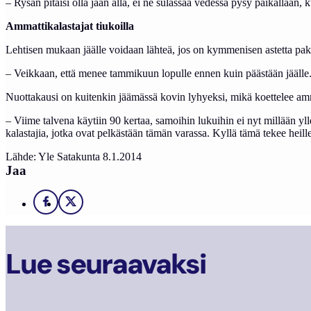
– Rysän pitäisi olla jään alla, ei ne sulassaa vedessä pysy paikallaan
Ammattikalastajat tiukoilla
Lehtisen mukaan jäälle voidaan lähteä, jos on kymmenisen astetta pak
– Veikkaan, että menee tammikuun lopulle ennen kuin päästään jäälle. M
Nuottakausi on kuitenkin jäämässä kovin lyhyeksi, mikä koettelee amm
– Viime talvena käytiin 90 kertaa, samoihin lukuihin ei nyt millään yll
kalastajia, jotka ovat pelkästään tämän varassa. Kyllä tämä tekee heill
Lähde: Yle Satakunta 8.1.2014
Jaa
Facebook
X
Lue seuraavaksi