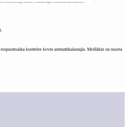
a on menetetty, sanoo kalastaja Markku Lehtinen.
ä.
kä rospuuttoaika koettelee kovin ammattikalastajia. Meilläkin on nuoria