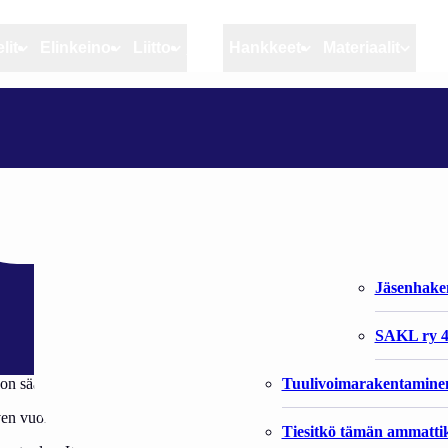
lit
Elinkeino
Liitto
MSC
Hankkeet
Materiaalit
Artikkelit
Elinkeino
Liitto
MADEKAUSI MENETETTY PYHÄJÄRVELLÄ
Ajankohtaista
Kiintiöseuranta
Organisaat
Blogit
Rannikko ja sisävesikal
Liiton vast
tty Pyhäjärvellä
Heikin horisontista
Elinkeinokalatalouden t
Jäsenjärje
Kalat ja kalatalous
Jäsenhak
Vahinkoeläimet
SAKL ry 4
Tuulivoimarakentamine
don sään vuoksi.
 vuoksi. Normaalisti tammikuu on parasta mateen pyyntiaikaa Pyhäjärvel
Tiesitkö tämän ammattik