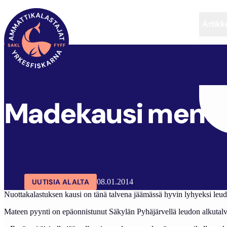
Artikke
SAKL
ARTIKKELIT
AJANKOHTAISTA
Madekausi menete
UUTISIA ALALTA
08.01.2014
Nuottakalastuksen kausi on tänä talvena jäämässä hyvin lyhyeksi leu
Mateen pyynti on epäonnistunut Säkylän Pyhäjärvellä leudon alkutalven