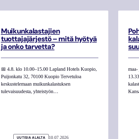
Muikunkalastajien
Poh
tuottajajärjestö – mitä hyötyä
kal
ja onko tarvetta?
su
📅 4.8. klo 10.00–15.00 Lapland Hotels Kuopio,
maa- 
Puijonkatu 32, 70100 Kuopio Tervetuloa
13.33
keskustelemaan muikunkalastuksen
kalas
tulevaisuudesta, yhteistyön…
Kans
10.07.2026
UUTISIA ALALTA