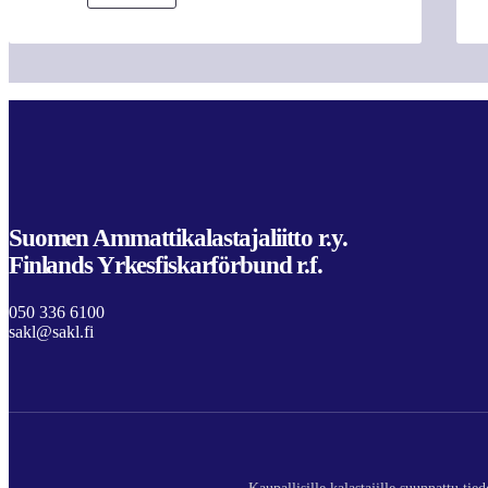
Suomen Ammattikalastajaliitto r.y.
Finlands Yrkesfiskarförbund r.f.
050 336 6100
sakl@sakl.fi