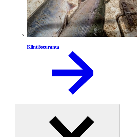
Kiintiöseuranta