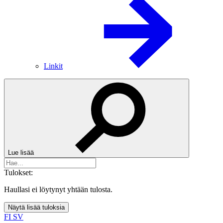
Linkit
Lue lisää
Tulokset:
Haullasi ei löytynyt yhtään tulosta.
Näytä lisää tuloksia
FI
SV