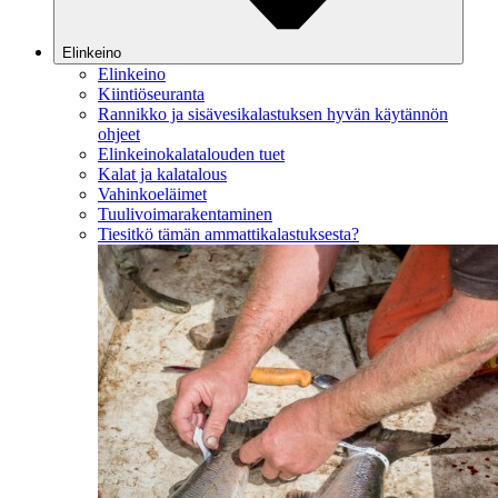
Elinkeino
Elinkeino
Kiintiöseuranta
Rannikko ja sisävesikalastuksen hyvän käytännön
ohjeet
Elinkeinokalatalouden tuet
Kalat ja kalatalous
Vahinkoeläimet
Tuulivoimarakentaminen
Tiesitkö tämän ammattikalastuksesta?