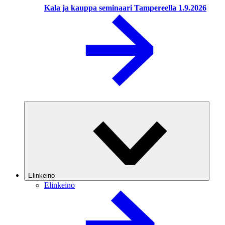
Kala ja kauppa seminaari Tampereella 1.9.2026
Elinkeino
Elinkeino