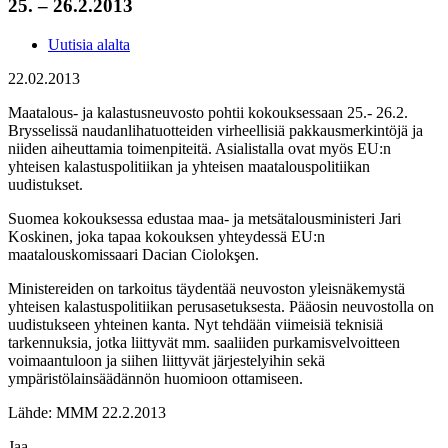
25. – 26.2.2013
Uutisia alalta
22.02.2013
Maatalous- ja kalastusneuvosto pohtii kokouksessaan 25.- 26.2.
Brysselissä naudanlihatuotteiden virheellisiä pakkausmerkintöjä ja
niiden aiheuttamia toimenpiteitä. Asialistalla ovat myös EU:n
yhteisen kalastuspolitiikan ja yhteisen maatalouspolitiikan
uudistukset.
Suomea kokouksessa edustaa maa- ja metsätalousministeri Jari
Koskinen, joka tapaa kokouksen yhteydessä EU:n
maatalouskomissaari Dacian Ciolokşen.
Ministereiden on tarkoitus täydentää neuvoston yleisnäkemystä
yhteisen kalastuspolitiikan perusasetuksesta. Pääosin neuvostolla on
uudistukseen yhteinen kanta. Nyt tehdään viimeisiä teknisiä
tarkennuksia, jotka liittyvät mm. saaliiden purkamisvelvoitteen
voimaantuloon ja siihen liittyvät järjestelyihin sekä
ympäristölainsäädännön huomioon ottamiseen.
Lähde: MMM 22.2.2013
Jaa