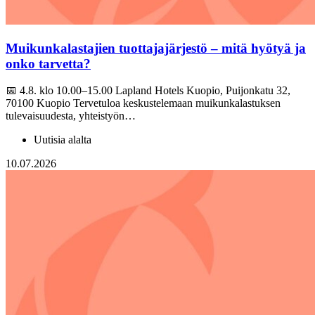
Muikunkalastajien tuottajajärjestö – mitä hyötyä ja
onko tarvetta?
📅 4.8. klo 10.00–15.00 Lapland Hotels Kuopio, Puijonkatu 32,
70100 Kuopio Tervetuloa keskustelemaan muikunkalastuksen
tulevaisuudesta, yhteistyön…
Uutisia alalta
10.07.2026