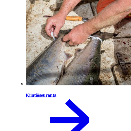
Kiintiöseuranta