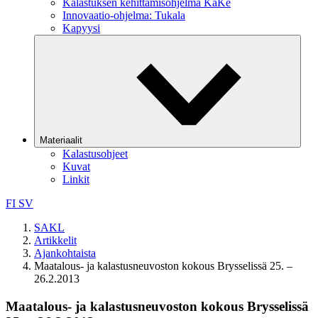
Kalastuksen kehittämisohjelma KaKe
Innovaatio-ohjelma: Tukala
Kapyysi
Materiaalit
Kalastusohjeet
Kuvat
Linkit
FI
SV
SAKL
Artikkelit
Ajankohtaista
Maatalous- ja kalastusneuvoston kokous Brysselissä 25. –
26.2.2013
Maatalous- ja kalastusneuvoston kokous Brysselissä