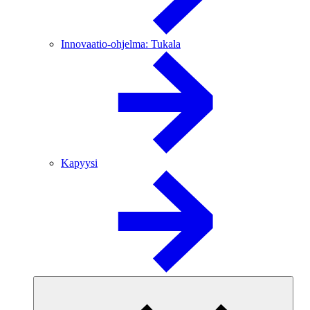
Innovaatio-ohjelma: Tukala
Kapyysi