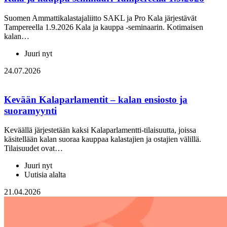
Suomen Ammattikalastajaliitto SAKL ja Pro Kala järjestävät
Tampereella 1.9.2026 Kala ja kauppa -seminaarin. Kotimaisen
kalan…
Juuri nyt
24.07.2026
Kevään Kalaparlamentit – kalan ensiosto ja
suoramyynti
Keväällä järjestetään kaksi Kalaparlamentti-tilaisuutta, joissa
käsitellään kalan suoraa kauppaa kalastajien ja ostajien välillä.
Tilaisuudet ovat…
Juuri nyt
Uutisia alalta
21.04.2026