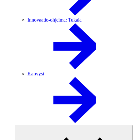
Innovaatio-ohjelma: Tukala
Kapyysi