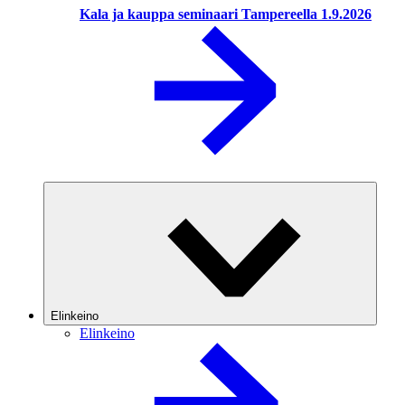
Kala ja kauppa seminaari Tampereella 1.9.2026
Elinkeino
Elinkeino