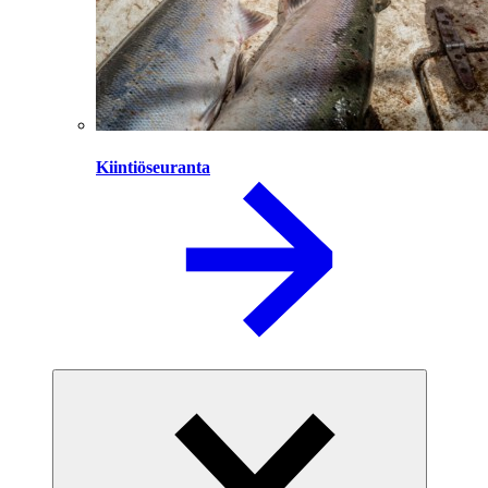
Kiintiöseuranta