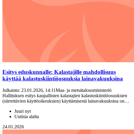
Esitys eduskunnalle: Kalastajille mahdollisuus
käyttää kalastuskiintiöosuuksia lainavakuuksina
Julkaistu: 23.01.2026, 14:11Maa- ja metsätalousministeriö
Hallituksen esitys kaupallisten kalastajien kalastuskiintiöosuuksien
(siirrettävien käyttöoikeuksien) käyttämisestä lainavakuuksina on…
Juuri nyt
Uutisia alalta
24.01.2026