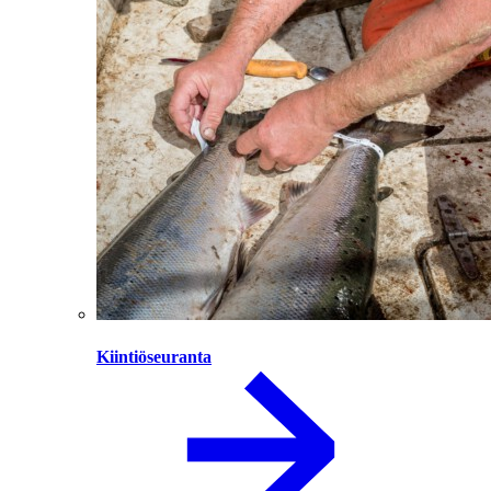
Kiintiöseuranta