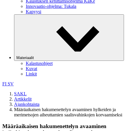
Kalastuksen kehittämisohjelma KaKe
Innovaatio-ohjelma: Tukala
Kapyysi
Materiaalit
Kalastusohjeet
Kuvat
Linkit
FI
SV
SAKL
Artikkelit
Ajankohtaista
Määräaikaisen hakumenettelyn avaaminen hylkeiden ja
merimetsojen aiheuttamien saalisvahinkojen korvaamiseksi
Määräaikaisen hakumenettelyn avaaminen