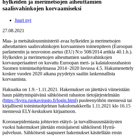
hylkeiden ja merimetsojen aiheuttamien
saalisvahinkojen korvaamiseksi
Juuri nyt
27.08.2021
Maa- ja metsätalousministeriö avaa hylkeiden ja merimetsojen
aiheuttamien saalisvahinkojen korvaamisen toimenpiteen (Euroopan
parlamentin ja neuvoston asetus (EU) N:o 508/2014 artikla 40.1.h.).
Hylkeiden ja merimetsojen aiheuttamien saalisvahinkojen
korvausperiaatteet on kuvattu Euroopan meri- ja kalatalousrahaston
Suomen toimintaohjelmassa 2014−2020 luvussa 4.5. Hakumenettely
koskee vuoden 2020 aikana pyydetyn saaliin laskennallista
korvaamista.
Hakuaika on 1.9.−1.11.2021. Hakemukset on jätettävä viimeistään
haun päättymispäivänä sähköisesti rahaston tietojärjestelmään
(
https://hyrra.ruokavirasto.fi/login.html
) puoleenyöhön mennessä tai
kirjallisesti toimintaohjelman hakulomakkeella 1.11.2021 klo 16.15
mennessä ELY-keskuksen kirjaamoon.
Koronaepidemiasta johtuvien etätyö- ja turvallisuusmääräysten
vuoksi hakemukset jätetään ensisijaisesti sähköisesti Hyrrä-
palveluun. Sähköisesti saapuneet hakemukset käsitellään ensin