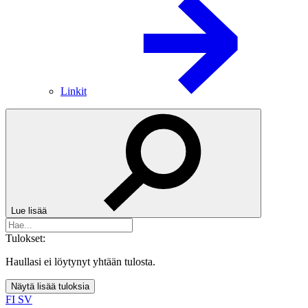
Linkit
Lue lisää
Tulokset:
Haullasi ei löytynyt yhtään tulosta.
Näytä lisää tuloksia
FI
SV