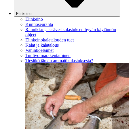
Elinkeino
Elinkeino
Kiintiöseuranta
Rannikko ja sisävesikalastuksen hyvän käytännön
ohjeet
Elinkeinokalatalouden tuet
Kalat ja kalatalous
Vahinkoeläimet
Tuulivoimarakentaminen
Tiesitkö tämän ammattikalastuksesta?