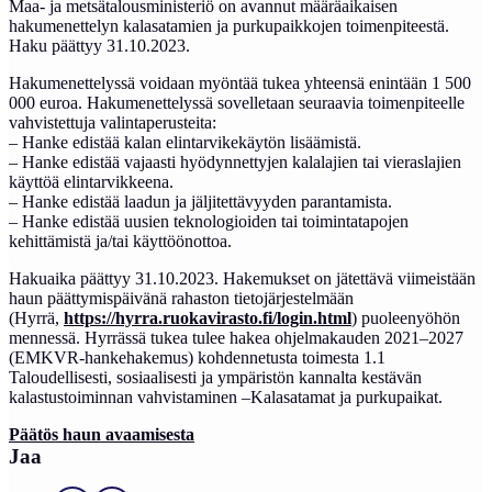
Maa- ja metsätalousministeriö on avannut määräaikaisen
hakumenettelyn kalasatamien ja purkupaikkojen toimenpiteestä.
Haku päättyy 31.10.2023.
Hakumenettelyssä voidaan myöntää tukea yhteensä enintään 1 500
000 euroa. Hakumenettelyssä sovelletaan seuraavia toimenpiteelle
vahvistettuja valintaperusteita:
– Hanke edistää kalan elintarvikekäytön lisäämistä.
– Hanke edistää vajaasti hyödynnettyjen kalalajien tai vieraslajien
käyttöä elintarvikkeena.
– Hanke edistää laadun ja jäljitettävyyden parantamista.
– Hanke edistää uusien teknologioiden tai toimintatapojen
kehittämistä ja/tai käyttöönottoa.
Hakuaika päättyy 31.10.2023. Hakemukset on jätettävä viimeistään
haun päättymispäivänä rahaston tietojärjestelmään
(Hyrrä,
https://hyrra.ruokavirasto.fi/login.html
) puoleenyöhön
mennessä. Hyrrässä tukea tulee hakea ohjelmakauden 2021–2027
(EMKVR-hankehakemus) kohdennetusta toimesta 1.1
Taloudellisesti, sosiaalisesti ja ympäristön kannalta kestävän
kalastustoiminnan vahvistaminen –Kalasatamat ja purkupaikat.
Päätös haun avaamisesta
Jaa