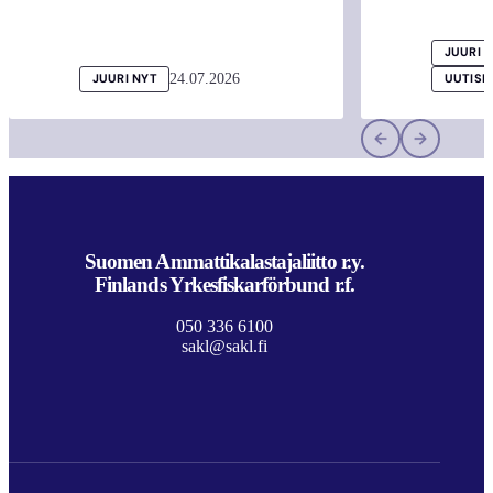
JUURI 
24.07.2026
JUURI NYT
UUTISI
Suomen Ammattikalastajaliitto r.y.
Finlands Yrkesfiskarförbund r.f.
050 336 6100
sakl@sakl.fi