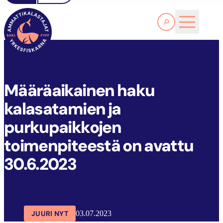
Lue lisää
M
ÄÄRÄAIKAINEN HAKU KALASATAMIEN JA PURKUPAIKKOJEN TOIMENPITEESTÄ ON AVATTU 30.6.2023
SAKL
ARTIKKELIT
AJANKOHTAISTA
Määräaikainen haku
kalasatamien ja
purkupaikkojen
toimenpiteestä on avattu
30.6.2023
JUURI NYT
03.07.2023