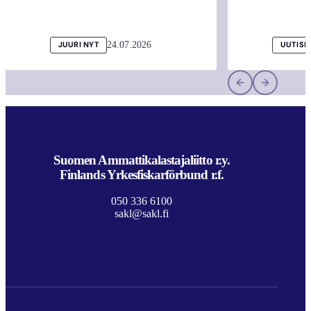
24.07.2026
JUURI NYT
UUTISI
Suomen Ammattikalastajaliitto r.y.
Finlands Yrkesfiskarförbund r.f.
050 336 6100
sakl@sakl.fi