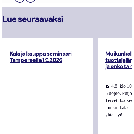
Lue seuraavaksi
Kala ja kauppa seminaari
Muikunkala
Tampereella 1.9.2026
tuottajajär
ja onko tar
📅 4.8. klo 10
Kuopio, Puijo
Tervetuloa kes
muikunkalastuk
yhteistyön…