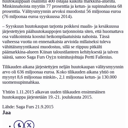
huutokauppaan osallistui 400 ostajaa kaikilta markkina-alueilta.
Minkinnahoista myytiin 77 prosenttia ja ketun- ja supinnahoista 68
prosenttia. Välitysmyynnin arvoksi muodostui 56 miljoonaa euroa
(76 miljoonaa euroa syyskuussa 2014).
– Syyskuun huutokaupan tarjonta poikkesi maalis- ja kesäkuussa
järjestettyjen päähuutokauppojen tarjonnoista siten, että huomattava
osa valikoimista koostui heikompilaatuisista nahoista. Tässä
vaiheessa vuotta on ennenaikaista arvioida millaiseksi tuleva
vähittäismyyntikausi muodostuu, sillä se riippuu pitkälti
päämarkkina-alueen Kiinan taloustilanteen kehityksestä ja talven
säästä, sanoo Saga Furs Oyj:n toimitusjohtaja Pertti Fallenius.
Tilikauden aikana järjestettyjen neljän huutokaupan välitysmyynnin
arvo oli 636 miljoonaa euroa. Koko tilikauden aikana yhtiö on
myynyt 8,6 miljoonaa minkin-, 2,1 miljoonaa ketun- ja 130.000
suomensupinnahkaa.
Yhtiön 1.11.2015 alkavan uuden tilikauden ensimmäinen
huutokauppa järjestetään 19.-21. joulukuuta 2015.
Lähde: Saga Furs 21.9.2015
Jaa
Facebook
X