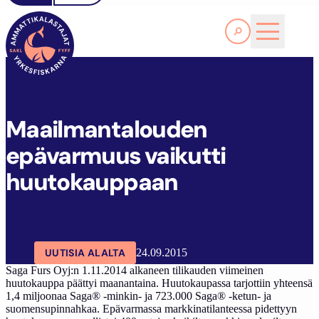
Lue lisää
M
AAILMANTALOUDEN EPÄVARMUUS VAIKUTTI HUUTOKAUPPAAN
SAKL
ARTIKKELIT
AJANKOHTAISTA
Maailmantalouden
epävarmuus vaikutti
huutokauppaan
UUTISIA ALALTA
24.09.2015
Saga Furs Oyj:n 1.11.2014 alkaneen tilikauden viimeinen
huutokauppa päättyi maanantaina. Huutokaupassa tarjottiin yhteensä
1,4 miljoonaa Saga® -minkin- ja 723.000 Saga® -ketun- ja
suomensupinnahkaa. Epävarmassa markkinatilanteessa pidettyyn