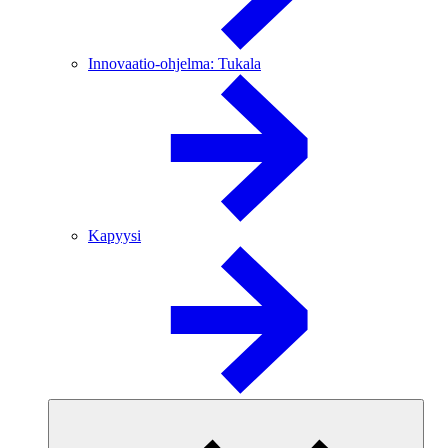
Innovaatio-ohjelma: Tukala
Kapyysi