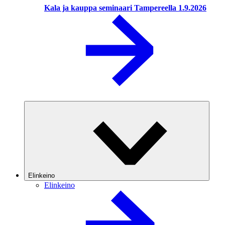
Kala ja kauppa seminaari Tampereella 1.9.2026
Elinkeino
Elinkeino