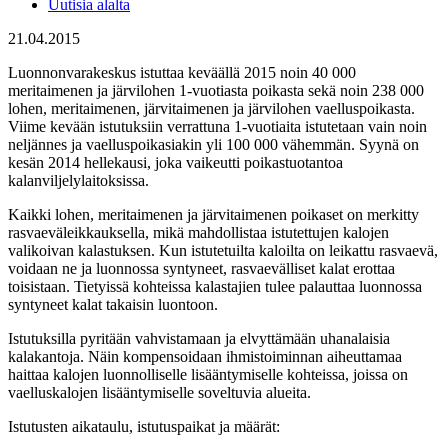
Uutisia alalta
21.04.2015
Luonnonvarakeskus istuttaa keväällä 2015 noin 40 000
meritaimenen ja järvilohen 1-vuotiasta poikasta sekä noin 238 000
lohen, meritaimenen, järvitaimenen ja järvilohen vaelluspoikasta.
Viime kevään istutuksiin verrattuna 1-vuotiaita istutetaan vain noin
neljännes ja vaelluspoikasiakin yli 100 000 vähemmän. Syynä on
kesän 2014 hellekausi, joka vaikeutti poikastuotantoa
kalanviljelylaitoksissa.
Kaikki lohen, meritaimenen ja järvitaimenen poikaset on merkitty
rasvaeväleikkauksella, mikä mahdollistaa istutettujen kalojen
valikoivan kalastuksen. Kun istutetuilta kaloilta on leikattu rasvaevä,
voidaan ne ja luonnossa syntyneet, rasvaevälliset kalat erottaa
toisistaan. Tietyissä kohteissa kalastajien tulee palauttaa luonnossa
syntyneet kalat takaisin luontoon.
Istutuksilla pyritään vahvistamaan ja elvyttämään uhanalaisia
kalakantoja. Näin kompensoidaan ihmistoiminnan aiheuttamaa
haittaa kalojen luonnolliselle lisääntymiselle kohteissa, joissa on
vaelluskalojen lisääntymiselle soveltuvia alueita.
Istutusten aikataulu, istutuspaikat ja määrät: