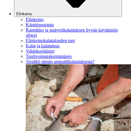
Elinkeino
Elinkeino
Kiintiöseuranta
Rannikko ja sisävesikalastuksen hyvän käytännön
ohjeet
Elinkeinokalatalouden tuet
Kalat ja kalatalous
Vahinkoeläimet
Tuulivoimarakentaminen
Tiesitkö tämän ammattikalastuksesta?