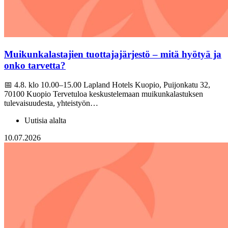
Muikunkalastajien tuottajajärjestö – mitä hyötyä ja
onko tarvetta?
📅 4.8. klo 10.00–15.00 Lapland Hotels Kuopio, Puijonkatu 32,
70100 Kuopio Tervetuloa keskustelemaan muikunkalastuksen
tulevaisuudesta, yhteistyön…
Uutisia alalta
10.07.2026