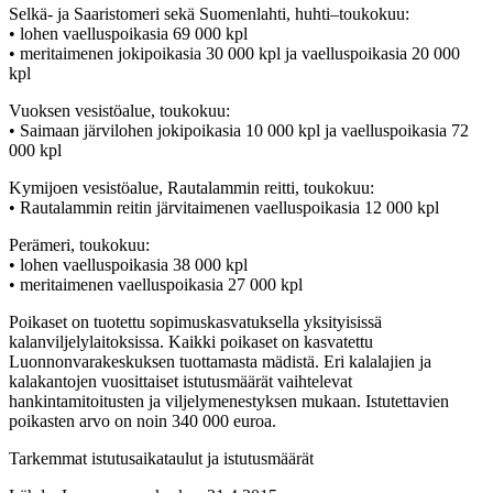
Selkä- ja Saaristomeri sekä Suomenlahti, huhti–toukokuu:
• lohen vaelluspoikasia 69 000 kpl
• meritaimenen jokipoikasia 30 000 kpl ja vaelluspoikasia 20 000
kpl
Vuoksen vesistöalue, toukokuu:
• Saimaan järvilohen jokipoikasia 10 000 kpl ja vaelluspoikasia 72
000 kpl
Kymijoen vesistöalue, Rautalammin reitti, toukokuu:
• Rautalammin reitin järvitaimenen vaelluspoikasia 12 000 kpl
Perämeri, toukokuu:
• lohen vaelluspoikasia 38 000 kpl
• meritaimenen vaelluspoikasia 27 000 kpl
Poikaset on tuotettu sopimuskasvatuksella yksityisissä
kalanviljelylaitoksissa. Kaikki poikaset on kasvatettu
Luonnonvarakeskuksen tuottamasta mädistä. Eri kalalajien ja
kalakantojen vuosittaiset istutusmäärät vaihtelevat
hankintamitoitusten ja viljelymenestyksen mukaan. Istutettavien
poikasten arvo on noin 340 000 euroa.
Tarkemmat istutusaikataulut ja istutusmäärät