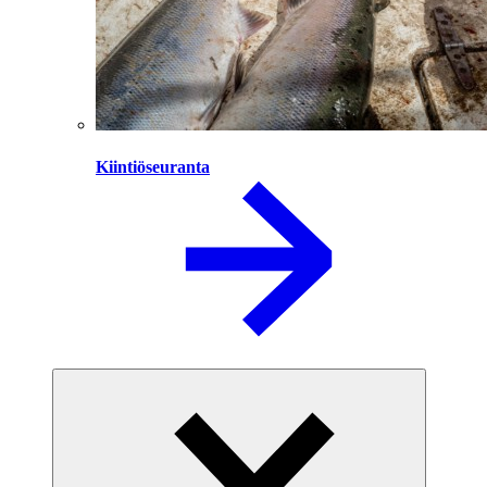
Kiintiöseuranta