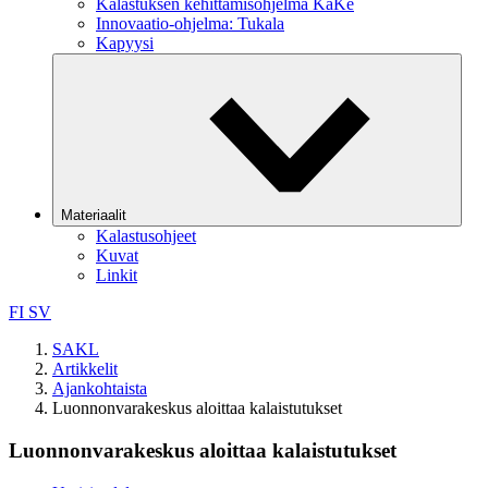
Kalastuksen kehittämisohjelma KaKe
Innovaatio-ohjelma: Tukala
Kapyysi
Materiaalit
Kalastusohjeet
Kuvat
Linkit
FI
SV
SAKL
Artikkelit
Ajankohtaista
Luonnonvarakeskus aloittaa kalaistutukset
Luonnonvarakeskus aloittaa kalaistutukset