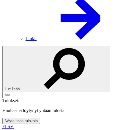
Linkit
Lue lisää
Tulokset:
Haullasi ei löytynyt yhtään tulosta.
Näytä lisää tuloksia
FI
SV