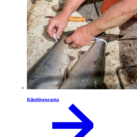
Kiintiöseuranta