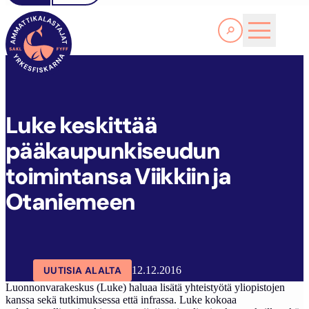
Lue lisää
L
UKE KESKITTÄÄ PÄÄKAUPUNKISEUDUN TOIMINTANSA VIIKKIIN JA OTANIEMEEN
SAKL
ARTIKKELIT
AJANKOHTAISTA
Luke keskittää
pääkaupunkiseudun
toimintansa Viikkiin ja
Otaniemeen
UUTISIA ALALTA
12.12.2016
Luonnonvarakeskus (Luke) haluaa lisätä yhteistyötä yliopistojen
kanssa sekä tutkimuksessa että infrassa. Luke kokoaa