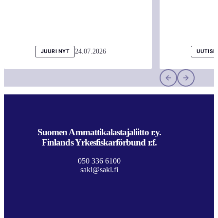
24.07.2026
JUURI NYT
UUTISI
Suomen Ammattikalastajaliitto r.y.
Finlands Yrkesfiskarförbund r.f.
050 336 6100
sakl@sakl.fi