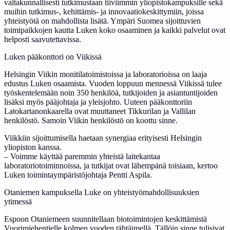
valtakunnallisesti tutkimustaan tiiviimmin yliopistokampuksille sekä
muihin tutkimus-, kehittämis- ja innovaatiokeskittymiin, joissa
yhteistyötä on mahdollista lisätä. Ympäri Suomea sijoittuvien
toimipaikkojen kautta Luken koko osaaminen ja kaikki palvelut ovat
helposti saavutettavissa.
Luken pääkonttori on Viikissä
Helsingin Viikin monitilatoimistoissa ja laboratorioissa on laaja
edustus Luken osaamista. Vuoden loppuun mennessä Viikissä tulee
työskentelemään noin 350 henkilöä, tutkijoiden ja asiantuntijoiden
lisäksi myös pääjohtaja ja yleisjohto. Uuteen pääkonttoriin
Latokartanonkaarella ovat muuttaneet Tikkurilan ja Vallilan
henkilöstö. Samoin Viikin henkilöstö on koottu sinne.
Viikkiin sijoittumisella haetaan synergiaa erityisesti Helsingin
yliopiston kanssa.
– Voimme käyttää paremmin yhteistä laitekantaa
laboratoriotoiminnoissa, ja tutkijat ovat lähempänä toisiaan, kertoo
Luken toimintaympäristöjohtaja Pentti Aspila.
Otaniemen kampuksella Luke on yhteistyömahdollisuuksien
ytimessä
Espoon Otaniemeen suunnitellaan biotoimintojen keskittämistä
Vuorimiehentielle kolmen vuoden tähtäimellä. Tällöin sinne tulisivat