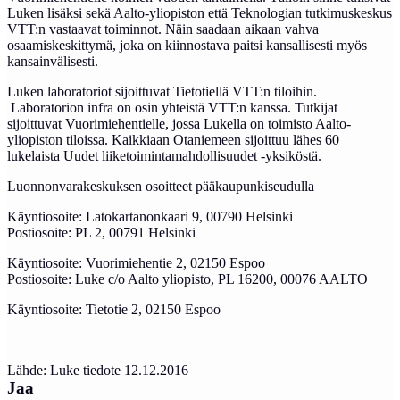
Luken lisäksi sekä Aalto-yliopiston että Teknologian tutkimuskeskus
VTT:n vastaavat toiminnot. Näin saadaan aikaan vahva
osaamiskeskittymä, joka on kiinnostava paitsi kansallisesti myös
kansainvälisesti.
Luken laboratoriot sijoittuvat Tietotiellä VTT:n tiloihin.
Laboratorion infra on osin yhteistä VTT:n kanssa. Tutkijat
sijoittuvat Vuorimiehentielle, jossa Lukella on toimisto Aalto-
yliopiston tiloissa. Kaikkiaan Otaniemeen sijoittuu lähes 60
lukelaista Uudet liiketoimintamahdollisuudet -yksiköstä.
Luonnonvarakeskuksen osoitteet pääkaupunkiseudulla
Käyntiosoite: Latokartanonkaari 9, 00790 Helsinki
Postiosoite: PL 2, 00791 Helsinki
Käyntiosoite: Vuorimiehentie 2, 02150 Espoo
Postiosoite: Luke c/o Aalto yliopisto, PL 16200, 00076 AALTO
Käyntiosoite: Tietotie 2, 02150 Espoo
Lähde: Luke tiedote 12.12.2016
Jaa