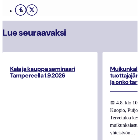
Facebook
X
Lue seuraavaksi
Kala ja kauppa seminaari
Muikunkala
Tampereella 1.9.2026
tuottajajär
ja onko tar
📅 4.8. klo 10
Kuopio, Puijo
Tervetuloa kes
muikunkalastuk
yhteistyön…