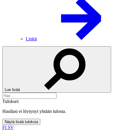
Linkit
Lue lisää
Tulokset:
Haullasi ei löytynyt yhtään tulosta.
Näytä lisää tuloksia
FI
SV