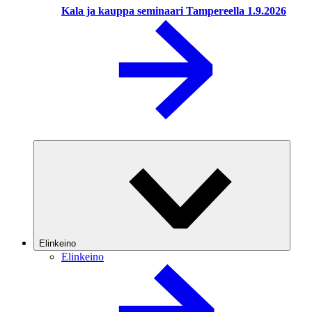
Kala ja kauppa seminaari Tampereella 1.9.2026
Elinkeino
Elinkeino