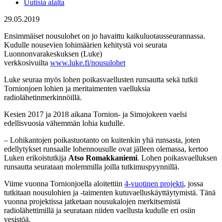
Uutisia alalta
29.05.2019
Ensimmäiset nousulohet on jo havaittu kaikuluotausseurannassa.
Kudulle nousevien lohimäärien kehitystä voi seurata
Luonnonvarakeskuksen (Luke)
verkkosivuilta
www.luke.fi/nousulohet
Luke seuraa myös lohen poikasvaellusten runsautta sekä tutkii
Tornionjoen lohien ja meritaimenten vaelluksia
radiolähetinmerkinnöillä.
Kesien 2017 ja 2018 aikana Tornion- ja Simojokeen vaelsi
edellisvuosia vähemmän lohia kudulle.
– Lohikantojen poikastuotanto on kuitenkin yhä runsasta, joten
edellytykset runsaalle lohennousulle ovat jälleen olemassa, kertoo
Luken erikoistutkija
Atso Romakkaniemi
. Lohen poikasvaelluksen
runsautta seurataan molemmilla joilla tutkimuspyynnillä.
Viime vuonna Tornionjoella aloitettiin
4-vuotinen projekti
, jossa
tutkitaan nousulohien ja -taimenten kutuvaelluskäyttäytymistä. Tänä
vuonna projektissa jatketaan nousukalojen merkitsemistä
radiolähettimillä ja seurataan niiden vaellusta kudulle eri osiin
vesistöä.