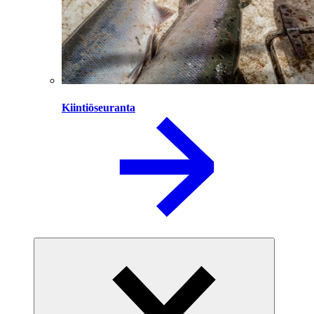
Kiintiöseuranta