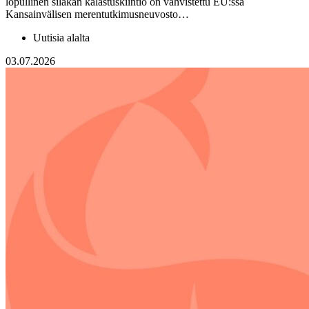
lopullinen silakan kalastuskiintiö on vahvistettu EU:ssa
Kansainvälisen merentutkimusneuvosto…
Uutisia alalta
03.07.2026