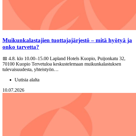
Muikunkalastajien tuottajajärjestö – mitä hyötyä ja
onko tarvetta?
📅 4.8. klo 10.00–15.00 Lapland Hotels Kuopio, Puijonkatu 32,
70100 Kuopio Tervetuloa keskustelemaan muikunkalastuksen
tulevaisuudesta, yhteistyön…
Uutisia alalta
10.07.2026