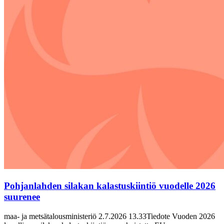
Pohjanlahden silakan kalastuskiintiö vuodelle 2026
suurenee
maa- ja metsätalousministeriö 2.7.2026 13.33Tiedote Vuoden 2026