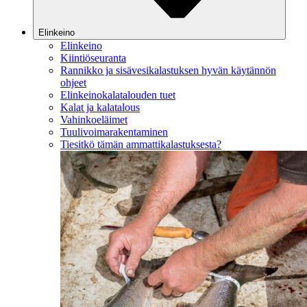
Elinkeino
Elinkeino
Kiintiöseuranta
Rannikko ja sisävesikalastuksen hyvän käytännön
ohjeet
Elinkeinokalatalouden tuet
Kalat ja kalatalous
Vahinkoeläimet
Tuulivoimarakentaminen
Tiesitkö tämän ammattikalastuksesta?