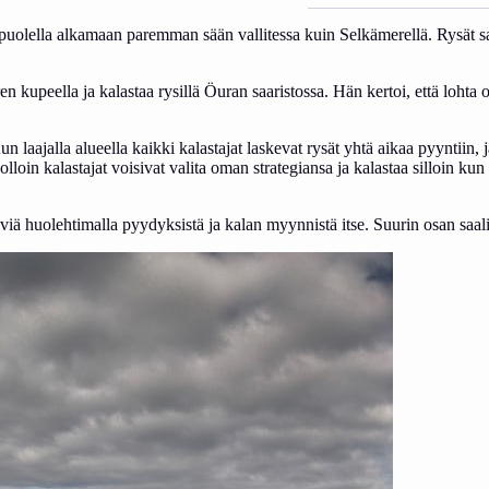
uolella alkamaan paremman sään vallitessa kuin Selkämerellä. Rysät saa
 kupeella ja kalastaa rysillä Öuran saaristossa. Hän kertoi, että lohta 
 laajalla alueella kaikki kalastajat laskevat rysät yhtä aikaa pyyntiin, ja
llä jolloin kalastajat voisivat valita oman strategiansa ja kalastaa silloin
iä huolehtimalla pyydyksistä ja kalan myynnistä itse. Suurin osan saal