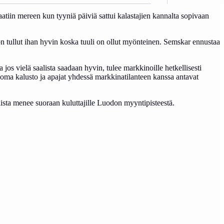
tiin mereen kun tyyniä päiviä sattui kalastajien kannalta sopivaan
on tullut ihan hyvin koska tuuli on ollut myönteinen. Semskar ennustaa
 jos vielä saalista saadaan hyvin, tulee markkinoille hetkellisesti
 kun oma kalusto ja apajat yhdessä markkinatilanteen kanssa antavat
iista menee suoraan kuluttajille Luodon myyntipisteestä.