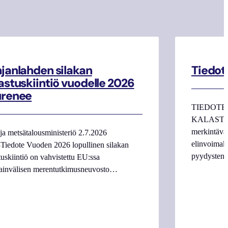
janlahden silakan
Tiedot
astuskiintiö vuodelle 2026
urenee
TIEDOTE
KALASTAJI
merkintäva
ja metsätalousministeriö 2.7.2026
elinvoimake
Tiedote Vuoden 2026 lopullinen silakan
pyydysten m
tuskiintiö on vahvistettu EU:ssa
ainvälisen merentutkimusneuvosto…