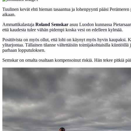
Tuulinen kevät ehti hieman tasaantua ja lohenpyynti pääsi Perämeren p
aikaan.
Ammattikalastaja
Roland Semskar
asuu Luodon kunnassa Pietarsaaren
että kaudesta tulee vähän pidempi koska vesi on edelleen kylmää.
Positiivista on myös ollut, että lohi on käynyt myös hyvin kaupaksi. Kun
ylitarjontaa. Tällainen tilanne vältettäisiin toimijakohtaisilla kiintiöi
parhaan lopputuloksen.
Semskar on omalta osaltaan kompensoinut riskiä. Hän tekee pitkiä päiv