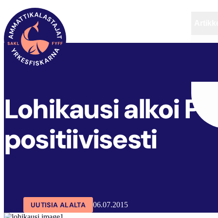
Artikke
SAKL
ARTIKKELIT
AJANKOHTAISTA
Lohikausi alkoi P
positiivisesti
UUTISIA ALALTA
06.07.2015