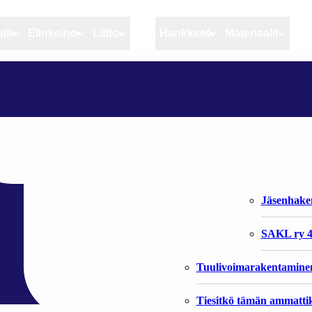
lit
Elinkeino
Liitto
MSC
Hankkeet
Materiaalit
Artikkelit
Elinkeino
Liitto
LOHIKAUSI ALKOI PERÄMEREN PUOLELLA POSITIIVISESTI
Ajankohtaista
Kiintiöseuranta
Organisaat
Blogit
Rannikko ja sisävesikal
Liiton vast
erämeren puolella
Heikin horisontista
Elinkeinokalatalouden t
Jäsenjärje
Kalat ja kalatalous
Jäsenhak
Vahinkoeläimet
SAKL ry 4
Tuulivoimarakentamine
Tiesitkö tämän ammattik