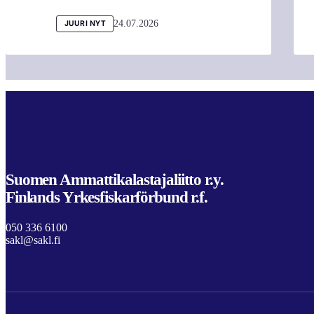
24.07.2026
JUURI NYT
Suomen Ammattikalastajaliitto r.y.
Finlands Yrkesfiskarförbund r.f.
050 336 6100
sakl@sakl.fi