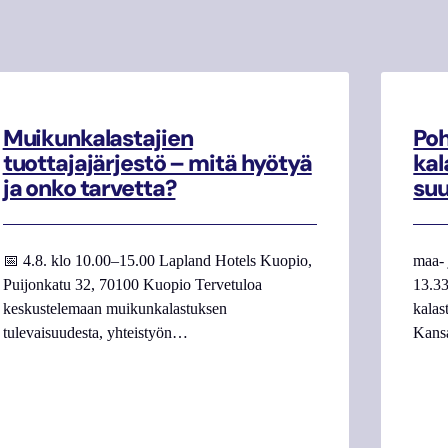
Muikunkalastajien
Poh
tuottajajärjestö – mitä hyötyä
kal
ja onko tarvetta?
su
📅 4.8. klo 10.00–15.00 Lapland Hotels Kuopio,
maa- 
Puijonkatu 32, 70100 Kuopio Tervetuloa
13.33
keskustelemaan muikunkalastuksen
kalas
tulevaisuudesta, yhteistyön…
Kans