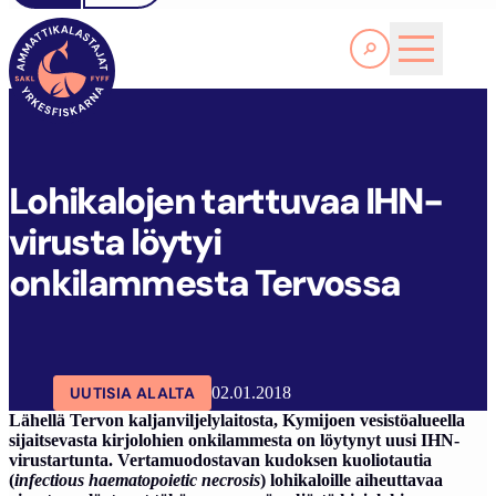
Lue lisää
L
OHIKALOJEN TARTTUVAA IHN-VIRUSTA LÖYTYI ONKILAMMESTA TERVOSSA
SAKL
ARTIKKELIT
AJANKOHTAISTA
Lohikalojen tarttuvaa IHN-
virusta löytyi
onkilammesta Tervossa
UUTISIA ALALTA
02.01.2018
Lähellä Tervon kaljanviljelylaitosta, Kymijoen vesistöalueella
sijaitsevasta kirjolohien onkilammesta on löytynyt uusi IHN-
virustartunta. Vertamuodostavan kudoksen kuoliotautia
(
infectious haematopoietic necrosis
) lohikaloille aiheuttavaa