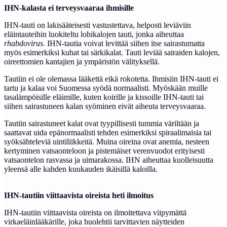
IHN-kalasta ei terveysvaaraa ihmisille
IHN-tauti on lakisääteisesti vastustettava, helposti leviäviin
eläintauteihin luokiteltu lohikalojen tauti, jonka aiheuttaa
rhabdovirus
. IHN-tautia voivat levittää siihen itse sairastumatta
myös esimerkiksi kuhat tai särkikalat. Tauti leviää sairaiden kalojen,
oireettomien kantajien ja ympäristön välityksellä.
Tautiin ei ole olemassa lääkettä eikä rokotetta. Ihmisiin IHN-tauti ei
tartu ja kalaa voi Suomessa syödä normaalisti. Myöskään muille
tasalämpöisille eläimille, kuten koirille ja kissoille IHN-tauti tai
siihen sairastuneen kalan syöminen eivät aiheuta terveysvaaraa.
Tautiin sairastuneet kalat ovat tyypillisesti tummia väriltään ja
saattavat uida epänormaalisti tehden esimerkiksi spiraalimaisia tai
syöksähteleviä uintiliikkeitä. Muina oireina ovat anemia, nesteen
kertyminen vatsaonteloon ja pistemäiset verenvuodot erityisesti
vatsaontelon rasvassa ja uimarakossa. IHN aiheuttaa kuolleisuutta
yleensä alle kahden kuukauden ikäisillä kaloilla.
IHN-tautiin viittaavista oireista heti ilmoitus
IHN-tautiin viittaavista oireista on ilmoitettava viipymättä
virkaeläinlääkärille, joka huolehtii tarvittavien näytteiden