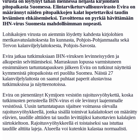
virusta on löytynyt tähän mennessä neljästä kirjolohien
pitopaikasta Suomessa. Elintarviketurvallisuusvirasto Evira on
määrännyt näiden pitopaikkojen kalat lopetettaviksi taudin
leviämisen ehkäisemiseksi. Tavoitteena on pyrkiä hävittämään
IHN-virus Suomesta mahdollisimman nopeasti.
Lohikalojen virusta on aiemmin löydetty kahdesta kirjolohien
merikasvatuslaitoksesta Iin kunnasta, Pohjois-Pohjanmaalta sekä
Tervon kalanviljelylaitoksesta, Pohjois-Savosta.
Evira jatkaa tutkimuksiaan IHN-viruksen levinneisyyden ja
alkuperän selvittämiseksi. Marraskuun lopussa varmistuneen
ensimmäisen tartuntatapauksen jälkeen Evira on tutkinut näytteitä
kymmenistä pitopaikoista eri puolilta Suomea. Näistä 27
kalanviljelylaitosta on saanut puhtaat paperit alustavissa
tutkimuksissa ja näytteenotoissa.
Evira on pienentänyt Kymijoen vesistön rajoitusvyöhykettä, koska
tutkimusten perusteella IHN-virus ei ole levinnyt laajemmalle
vesistössä. Uusin tartuntatapaus sijaitsee voimassa olevalla
rajoitusvyöhykkeellä, jonka sisällä toimivat kalalaitokset on määrätty
elävien, taudille alttiiden tai taudin levittäjiksi katsottavien kalalajien
siirtokieltoon. Rajoitusvyöhykkeellä ei toistaiseksi saa istuttaa
taudille alttiita lajeja. Alueella voi kutenkin kalastaa normaalisti.