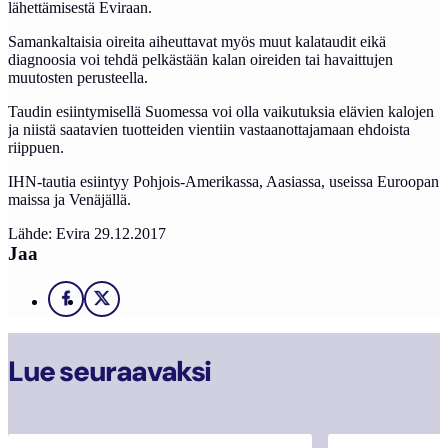
lähettämisestä Eviraan.
Samankaltaisia oireita aiheuttavat myös muut kalataudit eikä
diagnoosia voi tehdä pelkästään kalan oireiden tai havaittujen
muutosten perusteella.
Taudin esiintymisellä Suomessa voi olla vaikutuksia elävien kalojen
ja niistä saatavien tuotteiden vientiin vastaanottajamaan ehdoista
riippuen.
IHN-tautia esiintyy Pohjois-Amerikassa, Aasiassa, useissa Euroopan
maissa ja Venäjällä.
Lähde: Evira 29.12.2017
Jaa
Facebook
X
Lue seuraavaksi