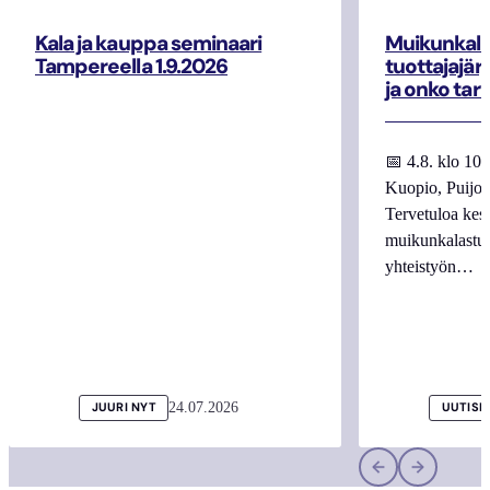
Kala ja kauppa seminaari
Muikunkala
Tampereella 1.9.2026
tuottajajär
ja onko tar
📅 4.8. klo 10
Kuopio, Puijo
Tervetuloa kes
muikunkalastuk
yhteistyön…
24.07.2026
JUURI NYT
UUTISI