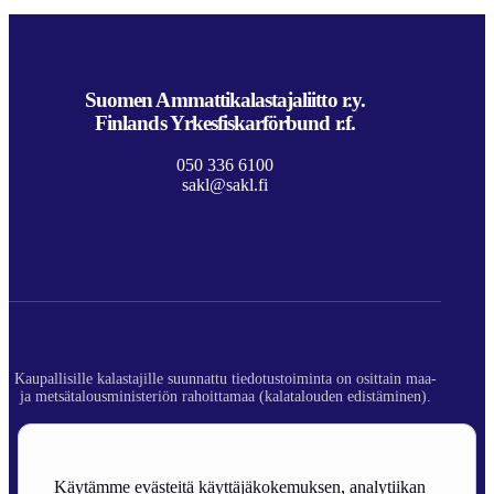
Suomen Ammattikalastajaliitto r.y.
Finlands Yrkesfiskarförbund r.f.
050 336 6100
sakl@sakl.fi
Kaupallisille kalastajille suunnattu tiedotustoiminta on osittain maa-
ja metsätalousministeriön rahoittamaa (kalatalouden edistäminen).
© 2026 Suomen Ammattikalastajaliitto ry.
Rekisteriseloste
Käytämme evästeitä käyttäjäkokemuksen, analytiikan