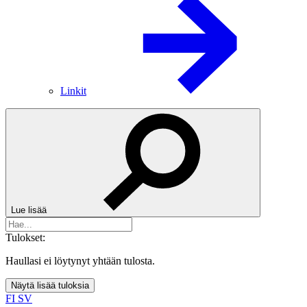
Linkit
Lue lisää
Tulokset:
Haullasi ei löytynyt yhtään tulosta.
Näytä lisää tuloksia
FI
SV