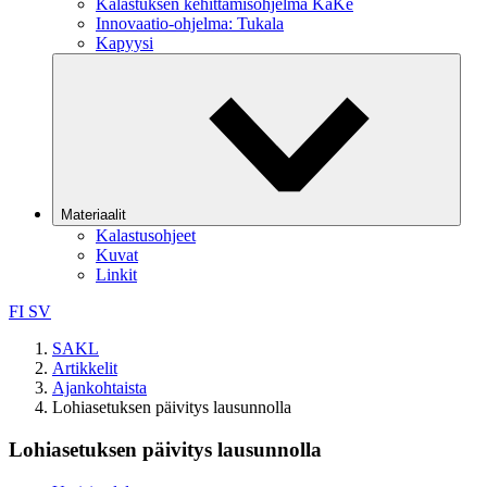
Kalastuksen kehittämisohjelma KaKe
Innovaatio-ohjelma: Tukala
Kapyysi
Materiaalit
Kalastusohjeet
Kuvat
Linkit
FI
SV
SAKL
Artikkelit
Ajankohtaista
Lohiasetuksen päivitys lausunnolla
Lohiasetuksen päivitys lausunnolla