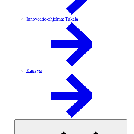
Innovaatio-ohjelma: Tukala
Kapyysi