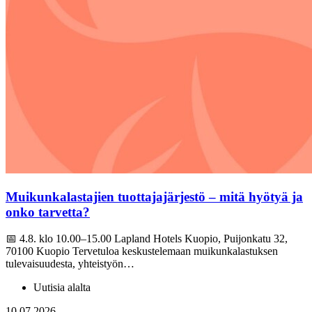
Muikunkalastajien tuottajajärjestö – mitä hyötyä ja
onko tarvetta?
📅 4.8. klo 10.00–15.00 Lapland Hotels Kuopio, Puijonkatu 32,
70100 Kuopio Tervetuloa keskustelemaan muikunkalastuksen
tulevaisuudesta, yhteistyön…
Uutisia alalta
10.07.2026