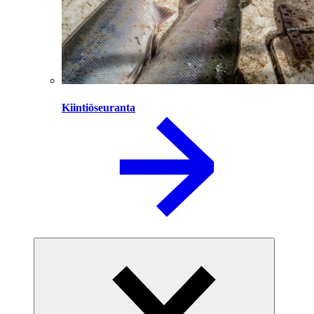
Kiintiöseuranta