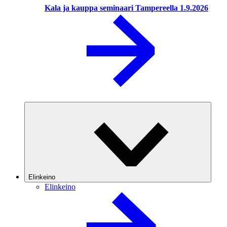
Kala ja kauppa seminaari Tampereella 1.9.2026
Elinkeino
Elinkeino