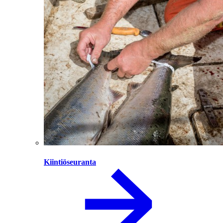
Kiintiöseuranta