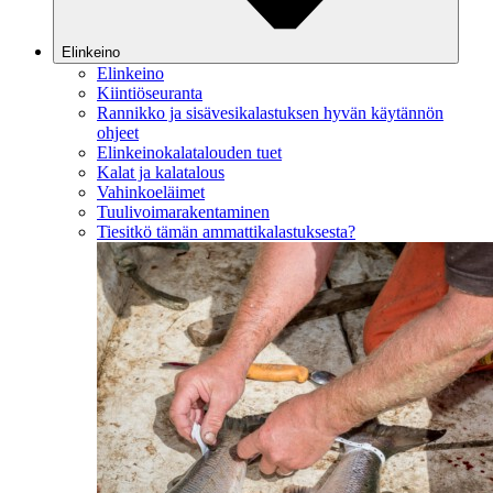
Elinkeino
Elinkeino
Kiintiöseuranta
Rannikko ja sisävesikalastuksen hyvän käytännön
ohjeet
Elinkeinokalatalouden tuet
Kalat ja kalatalous
Vahinkoeläimet
Tuulivoimarakentaminen
Tiesitkö tämän ammattikalastuksesta?