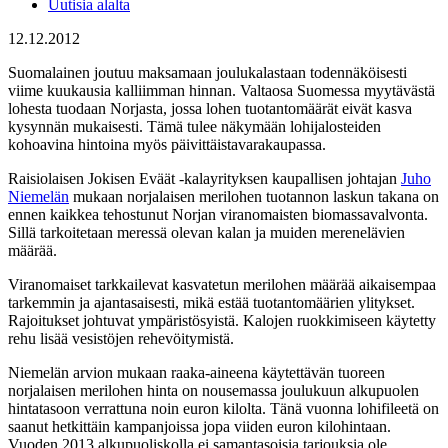
Uutisia alalta
12.12.2012
Suomalainen joutuu maksamaan joulukalastaan todennäköisesti
viime kuukausia kalliimman hinnan. Valtaosa Suomessa myytävästä
lohesta tuodaan Norjasta, jossa lohen tuotantomäärät eivät kasva
kysynnän mukaisesti. Tämä tulee näkymään lohijalosteiden
kohoavina hintoina myös päivittäistavarakaupassa.
Raisiolaisen Jokisen Eväät -kalayrityksen kaupallisen johtajan
Juho
Niemelän
mukaan norjalaisen merilohen tuotannon laskun takana on
ennen kaikkea tehostunut Norjan viranomaisten biomassavalvonta.
Sillä tarkoitetaan meressä olevan kalan ja muiden merenelävien
määrää.
Viranomaiset tarkkailevat kasvatetun merilohen määrää aikaisempaa
tarkemmin ja ajantasaisesti, mikä estää tuotantomäärien ylitykset.
Rajoitukset johtuvat ympäristösyistä. Kalojen ruokkimiseen käytetty
rehu lisää vesistöjen rehevöitymistä.
Niemelän arvion mukaan raaka-aineena käytettävän tuoreen
norjalaisen merilohen hinta on nousemassa joulukuun alkupuolen
hintatasoon verrattuna noin euron kilolta. Tänä vuonna lohifileetä on
saanut hetkittäin kampanjoissa jopa viiden euron kilohintaan.
Vuoden 2013 alkupuoliskolla ei samantasoisia tarjouksia ole