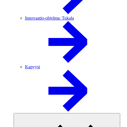
Innovaatio-ohjelma: Tukala
Kapyysi