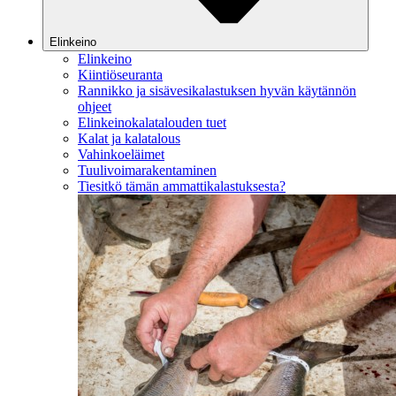
Elinkeino
Elinkeino
Kiintiöseuranta
Rannikko ja sisävesikalastuksen hyvän käytännön
ohjeet
Elinkeinokalatalouden tuet
Kalat ja kalatalous
Vahinkoeläimet
Tuulivoimarakentaminen
Tiesitkö tämän ammattikalastuksesta?