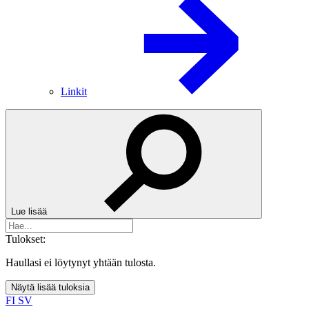
Linkit
Lue lisää
Tulokset:
Haullasi ei löytynyt yhtään tulosta.
Näytä lisää tuloksia
FI
SV