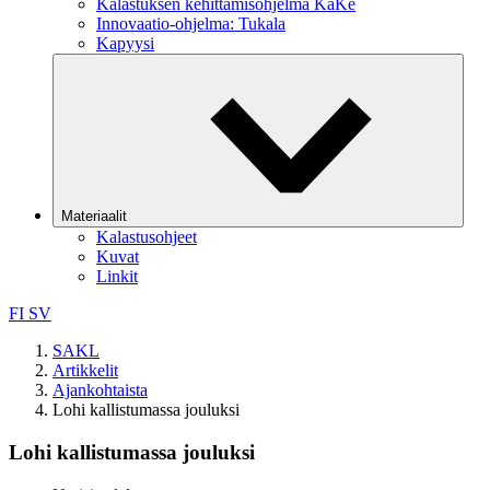
Kalastuksen kehittämisohjelma KaKe
Innovaatio-ohjelma: Tukala
Kapyysi
Materiaalit
Kalastusohjeet
Kuvat
Linkit
FI
SV
SAKL
Artikkelit
Ajankohtaista
Lohi kallistumassa jouluksi
Lohi kallistumassa jouluksi