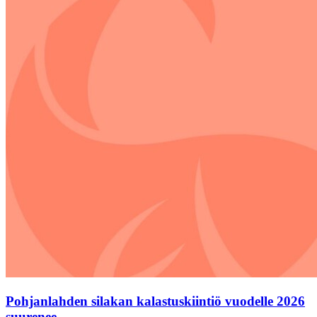
Pohjanlahden silakan kalastuskiintiö vuodelle 2026
suurenee