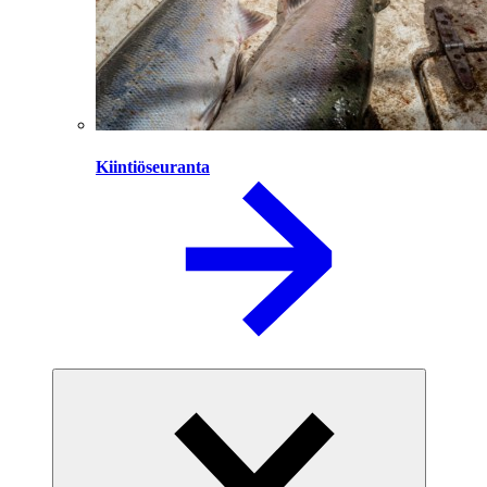
Kiintiöseuranta