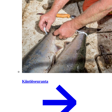
Kiintiöseuranta