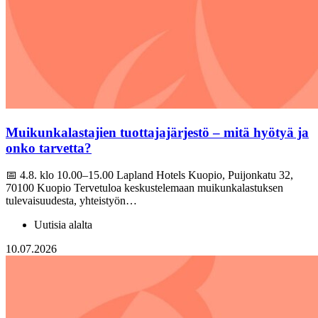
Muikunkalastajien tuottajajärjestö – mitä hyötyä ja
onko tarvetta?
📅 4.8. klo 10.00–15.00 Lapland Hotels Kuopio, Puijonkatu 32,
70100 Kuopio Tervetuloa keskustelemaan muikunkalastuksen
tulevaisuudesta, yhteistyön…
Uutisia alalta
10.07.2026