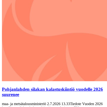
Pohjanlahden silakan kalastuskiintiö vuodelle 2026
suurenee
maa- ja metsätalousministeriö 2.7.2026 13.33Tiedote Vuoden 2026