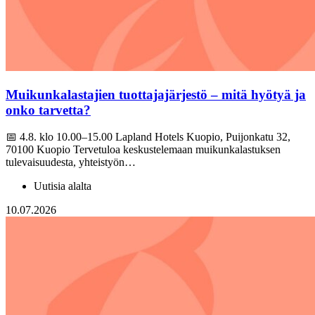
Muikunkalastajien tuottajajärjestö – mitä hyötyä ja
onko tarvetta?
📅 4.8. klo 10.00–15.00 Lapland Hotels Kuopio, Puijonkatu 32,
70100 Kuopio Tervetuloa keskustelemaan muikunkalastuksen
tulevaisuudesta, yhteistyön…
Uutisia alalta
10.07.2026