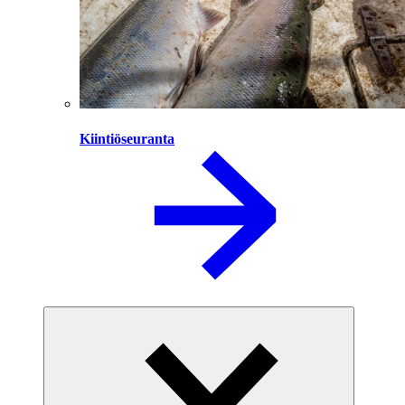
Kiintiöseuranta