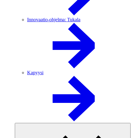
Innovaatio-ohjelma: Tukala
Kapyysi