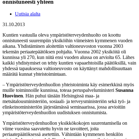
onnistuneesti yhteen
Uutisia alalta
31.10.2013
Kuntien vastuulla oleva ympäristöterveydenhuolto on koottu
onnistuneesti suurempiin yksiköihin viimeisten kymmenen vuoden
aikana. Yhdistäminen aloitettiin valtioneuvoston vuonna 2003
tekemän periaatepäätöksen pohjalta. Vuonna 2002 yksiköitä oli
kunnissa yli 270, kun niitä ensi vuoden alussa on arviolta 65. Lähes
kaikki yhdistymiset on tehty kuntien vapaaehtoisilla päätöksillä, vain
yhdessä tapauksessa valtioneuvosto on käyttänyt mahdollisuuttaan
määrätä kunnat yhteistoimintaan.
– Ympäristöterveydenhuollon yhteistoiminta käy esimerkkinä myös
muille toiminnoille kunnissa, toteaa peruspalveluministeri
Susanna
Huovinen
. Hän puhui tänään Helsingissä maa- ja
metsätalousministeriön, sosiaali- ja terveysministeriön sekä työ- ja
elinkeinoministeriön järjestämässä seminaarissa, jossa arvioitiin
ympäristöterveydenhuollon uudistuksen onnistumista.
Ympäristöterveydenhuollon yksikkökokojen suurentamisella on
viime vuosina saavutettu hyvin ne tavoitteet, joita
periaatepäätöksessä asetettiin. Vähintään kymmenen henkilön