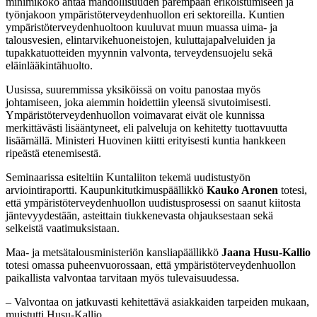
minimikoko antaa mahdollisuuden parempaan erikoistumiseen ja
työnjakoon ympäristöterveydenhuollon eri sektoreilla. Kuntien
ympäristöterveydenhuoltoon kuuluvat muun muassa uima- ja
talousvesien, elintarvikehuoneistojen, kuluttajapalveluiden ja
tupakkatuotteiden myynnin valvonta, terveydensuojelu sekä
eläinlääkintähuolto.
Uusissa, suuremmissa yksiköissä on voitu panostaa myös
johtamiseen, joka aiemmin hoidettiin yleensä sivutoimisesti.
Ympäristöterveydenhuollon voimavarat eivät ole kunnissa
merkittävästi lisääntyneet, eli palveluja on kehitetty tuottavuutta
lisäämällä. Ministeri Huovinen kiitti erityisesti kuntia hankkeen
ripeästä etenemisestä.
Seminaarissa esiteltiin Kuntaliiton tekemä uudistustyön
arviointiraportti. Kaupunkitutkimuspäällikkö
Kauko Aronen
totesi,
että ympäristöterveydenhuollon uudistusprosessi on saanut kiitosta
jäntevyydestään, asteittain tiukkenevasta ohjauksestaan sekä
selkeistä vaatimuksistaan.
Maa- ja metsätalousministeriön kansliapäällikkö
Jaana Husu-Kallio
totesi omassa puheenvuorossaan, että ympäristöterveydenhuollon
paikallista valvontaa tarvitaan myös tulevaisuudessa.
– Valvontaa on jatkuvasti kehitettävä asiakkaiden tarpeiden mukaan,
muistutti Husu-Kallio.