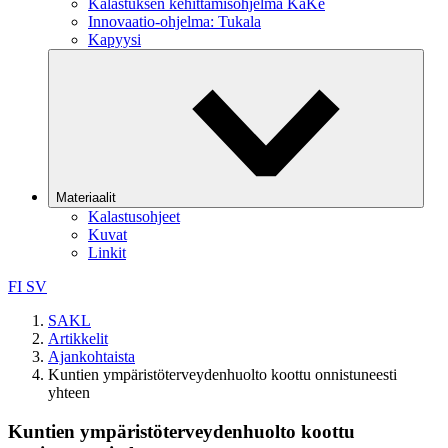
Kalastuksen kehittämisohjelma KaKe
Innovaatio-ohjelma: Tukala
Kapyysi
Materiaalit
Kalastusohjeet
Kuvat
Linkit
FI
SV
SAKL
Artikkelit
Ajankohtaista
Kuntien ympäristöterveydenhuolto koottu onnistuneesti
yhteen
Kuntien ympäristöterveydenhuolto koottu