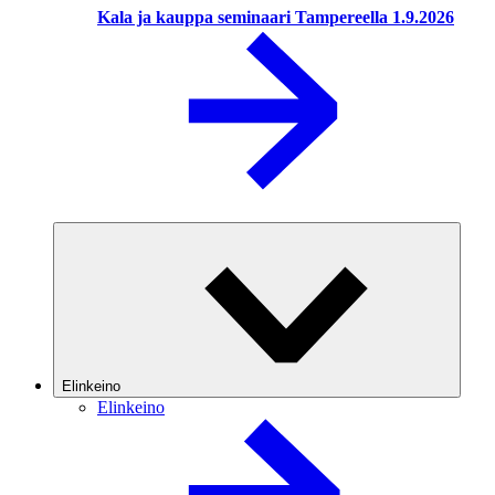
Kala ja kauppa seminaari Tampereella 1.9.2026
Elinkeino
Elinkeino