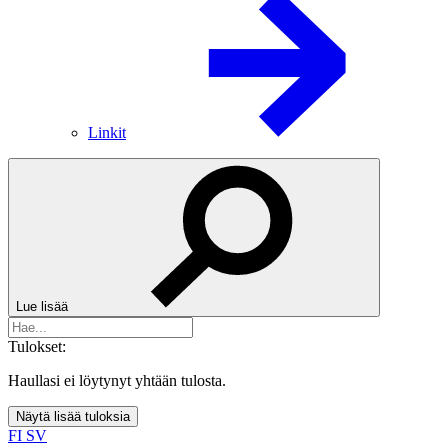
Linkit
Lue lisää
Tulokset:
Haullasi ei löytynyt yhtään tulosta.
Näytä lisää tuloksia
FI
SV