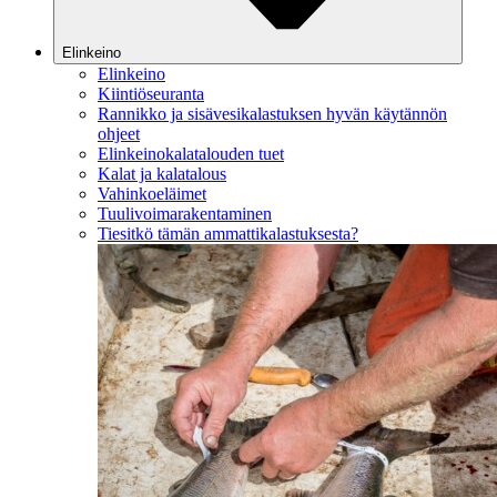
Elinkeino
Elinkeino
Kiintiöseuranta
Rannikko ja sisävesikalastuksen hyvän käytännön
ohjeet
Elinkeinokalatalouden tuet
Kalat ja kalatalous
Vahinkoeläimet
Tuulivoimarakentaminen
Tiesitkö tämän ammattikalastuksesta?