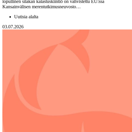
lopullinen silakan kalastuskiintiö on vahvistettu EU:ssa
Kansainvälisen merentutkimusneuvosto…
Uutisia alalta
03.07.2026