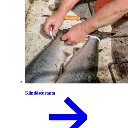
Kiintiöseuranta