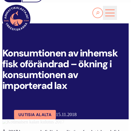
Lue lisää
K
ONSUMTIONEN AV INHEMSK FISK OFÖRÄNDRAD – ÖKNING I KONSUMTIONEN AV IMPORTERAD LAX
SAKL
ARTIKKELIT
AJANKOHTAISTA
Konsumtionen av inhemsk
fisk oförändrad – ökning i
konsumtionen av
importerad lax
UUTISIA ALALTA
15.11.2018