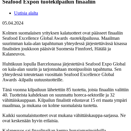
Seafood Expon tuotekilpailun finaaliin
Uutisia alalta
05.04.2024
Kolmen suomalaisen yrityksen kalatuotteet ovat päässeet finaaliin
Seafood Excellence Global Awards -tuotekilpailussa. Maailman
suurimman kala-alan tapahtuman yhteydessä järjestettävässä kisassa
finalistien joukkoon pääsivät Suomesta Finnforel, Hätälä ja
Kalaneuvos.
Huhtikuun lopulla Barcelonassa järjestettävä Seafood Expo Global
on kala-alan suurin ja tarjonnaltaan monipuolisin tapahtuma. Sen
yhteydessä toteutetaan vuosittain Seafood Excellence Global
Awards -kilpailu uutuustuotteille.
Tänä vuonna kilpailuun lähetettiin 85 tuotetta, joista finaaliin valittiin
40. Tuotteista kahdeksan on suunnattu horeca-sektorille ja 32
vähittäiskauppaan. Kilpailun finalistit edustavat 15 eri maata ympäri
maailmaa, ja mukana on kolme suomalaista tuotetta.
Kaikki suomalaistuotteet ovat mukana vähittäiskauppa-sarjassa. Ne
ovat keskenään hyvin erilaisia.
Kalaneuvos sai finaalipaikan kerma-hunajamarinoiduilla