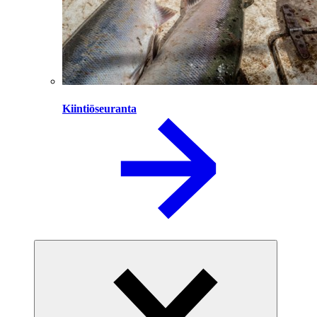
Kiintiöseuranta