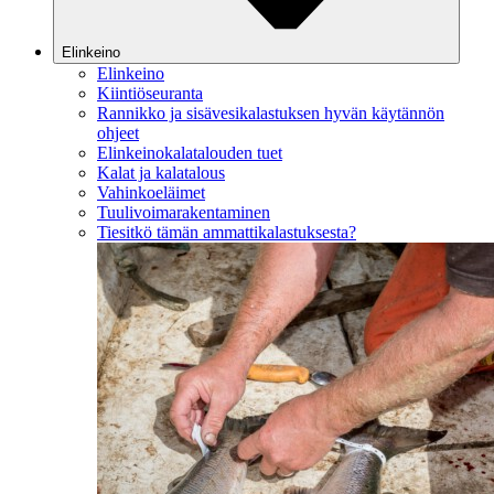
Elinkeino
Elinkeino
Kiintiöseuranta
Rannikko ja sisävesikalastuksen hyvän käytännön
ohjeet
Elinkeinokalatalouden tuet
Kalat ja kalatalous
Vahinkoeläimet
Tuulivoimarakentaminen
Tiesitkö tämän ammattikalastuksesta?