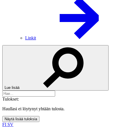
Linkit
Lue lisää
Tulokset:
Haullasi ei löytynyt yhtään tulosta.
Näytä lisää tuloksia
FI
SV