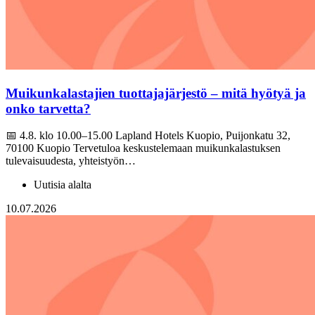
Muikunkalastajien tuottajajärjestö – mitä hyötyä ja
onko tarvetta?
📅 4.8. klo 10.00–15.00 Lapland Hotels Kuopio, Puijonkatu 32,
70100 Kuopio Tervetuloa keskustelemaan muikunkalastuksen
tulevaisuudesta, yhteistyön…
Uutisia alalta
10.07.2026