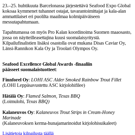
23.–25. huhtikuuta Barcelonassa järjestettävä Seafood Expo Global
kokoaa kymmenet tuhannet ostajat, tavarantoimittajat ja kala-alan
ammattilaiset eri puolilta maailmaa kolmipäiväiseen
messutapahtumaan.
Tapahtumassa on myös Pro Kalan koordinoima Suomen maaosasto,
jossa on näytteilleasettajina kuusi suomalaisyritystä.
Kilpailufinalistien lisäksi osastolla ovat mukana Disas Caviar Oy,
Länsi-Rannikon Kala Oy ja Troolari Olympos Oy.
Seafood Excellence Global Awards -finaaliin
päässeet suomalaistuotteet
:
Finnforel Oy
:
LOHI ASC Alder Smoked Rainbow Trout Fillet
(
LOHI Leppäsavustettu ASC kirjolohifilee)
Hätälä Oy
:
Flamed Salmon, Texas BBQ
(Loimulohi,
Texas BBQ)
Kalaneuvos Oy
:
Kalaneuvos Trout Strips in Cream-Honey
Marinade
(Kalaneuvoksen kerma-hunajamarinoidut kirjolohisuikaleet)
Lisätietoja kilpailusta täällä