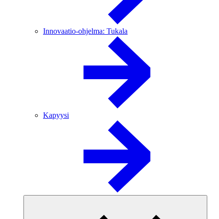
Innovaatio-ohjelma: Tukala
Kapyysi