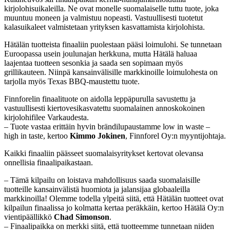
kirjolohisuikaleilla. Ne ovat monelle suomalaiselle tuttu tuote, joka
muuntuu moneen ja valmistuu nopeasti. Vastuullisesti tuotetut
kalasuikaleet valmistetaan yrityksen kasvattamista kirjolohista.
Hätälän tuotteista finaaliin puolestaan pääsi loimulohi. Se tunnetaan
Euroopassa usein joulunajan herkkuna, mutta Hätälä haluaa
laajentaa tuotteen sesonkia ja saada sen sopimaan myös
grillikauteen. Niinpä kansainvälisille markkinoille loimulohesta on
tarjolla myös Texas BBQ-maustettu tuote.
Finnforelin finaalituote on aidolla leppäpurulla savustettu ja
vastuullisesti kiertovesikasvatettu suomalainen annoskokoinen
kirjolohifilee Varkaudesta.
– Tuote vastaa erittäin hyvin brändilupaustamme low in waste –
high in taste, kertoo
Kimmo Jokinen
, Finnforel Oy:n myyntijohtaja.
Kaikki finaaliin päässeet suomalaisyritykset kertovat olevansa
onnellisia finaalipaikastaan.
– Tämä kilpailu on loistava mahdollisuus saada suomalaisille
tuotteille kansainvälistä huomiota ja jalansijaa globaaleilla
markkinoilla! Olemme todella ylpeitä siitä, että Hätälän tuotteet ovat
kilpailun finaalissa jo kolmatta kertaa peräkkäin, kertoo Hätälä Oy:n
vientipäällikkö
Chad Simonson
.
– Finaalipaikka on merkki siitä, että tuotteemme tunnetaan niiden