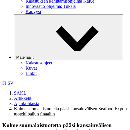
Kalastuksen kehittämisohjelma KaKe
Innovaatio-ohjelma: Tukala
Kapyysi
Materiaalit
Kalastusohjeet
Kuvat
Linkit
FI
SV
SAKL
Artikkelit
Ajankohtaista
Kolme suomalaistuotetta pääsi kansainvälisen Seafood Expon
tuotekilpailun finaaliin
Kolme suomalaistuotetta pääsi kansainvälisen