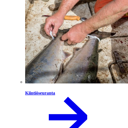
Kiintiöseuranta