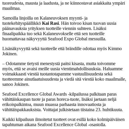
tuoreudesta, mausta ja laadusta, ja ne kiinnostavat asiakkaita ympäri
maailmaa.
Samoilla linjoilla on Kalaneuvoksen myynti- ja
tuotekehityspäällikkö
Kai Rasi
. Hän toivoo kisan tuovan uusia
päänavauksia yrityksen tuotteille viennin suhteen. Lisäksi
finaalipaikka tuo sekä Kalaneuvokselle että sen tuotteille
huomattavaa näkyvyyttä Seafood Expo Global messuilla.
Lisänäkyvyyttä sekä tuotteelle että brändille odottaa myös Kimmo
Jokinen.
– Odotamme tietysti menestystä paitsi kisasta, mutta toivomme
myös, että se avaisi meille uusia vientimahdollisuuksia. Haluamme
voimakkaasti viestiä tuotantotapamme vastuullisuudesta sekä
tuotteemme ainutlaatuisuudesta ja viedä sitä viestiä koko maailmalle,
sanoo Jokinen.
Seafood Excellence Global Awards -kilpailussa palkitaan paras
vähittäiskaupan tuote ja paras horeca-tuote, lisäksi jaetaan neljä
erikoispalkintoa, muun muassa parhaasta innovaatiosta ja
vähittäispakkauksista. Voittajat julkistetaan tiistaina 23. huhtikuuta.
Kaikki kilpailuun ilmoitetut tuotteet ovat esillä koko kolmipäiväisen
tapahtuman aikana Seafood Excellence Global -osastolla.