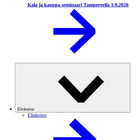
Kala ja kauppa seminaari Tampereella 1.9.2026
Elinkeino
Elinkeino