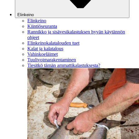
Elinkeino
Elinkeino
Kiintiöseuranta
Rannikko ja sisävesikalastuksen hyvän käytännön
ohjeet
Elinkeinokalatalouden tuet
Kalat ja kalatalous
Vahinkoeläimet
Tuulivoimarakentaminen
Tiesitkö tämän ammattikalastuksesta?