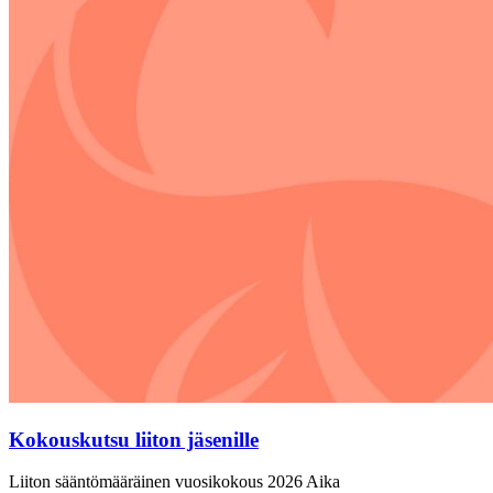
Kokouskutsu liiton jäsenille
Liiton sääntömääräinen vuosikokous 2026 Aika