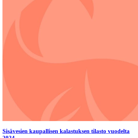
Sisävesien kaupallisen kalastuksen tilasto vuodelta
2024