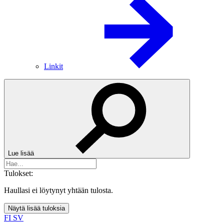
Linkit
Lue lisää
Tulokset:
Haullasi ei löytynyt yhtään tulosta.
Näytä lisää tuloksia
FI
SV