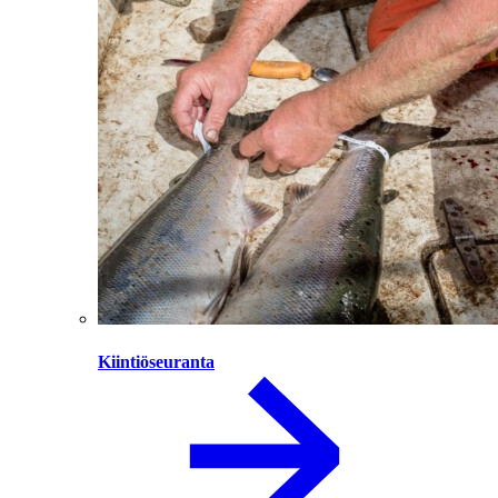
Kiintiöseuranta