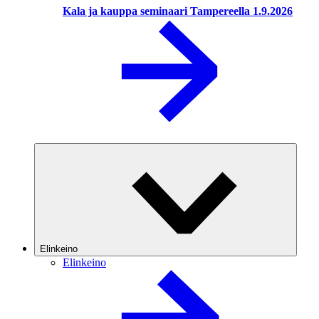
Kala ja kauppa seminaari Tampereella 1.9.2026
Elinkeino
Elinkeino