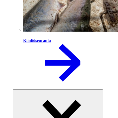
Kiintiöseuranta