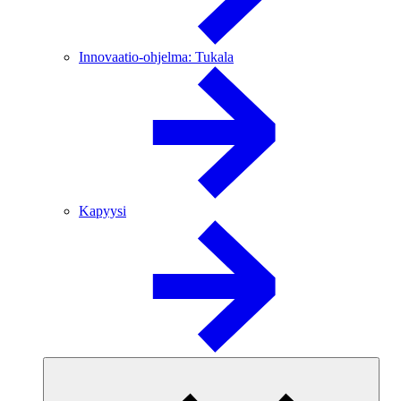
Innovaatio-ohjelma: Tukala
Kapyysi