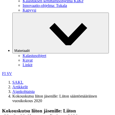
Kalastuksen kehittämisohjelma KaKe
Innovaatio-ohjelma: Tukala
Kapyysi
Materiaalit
Kalastusohjeet
Kuvat
Linkit
FI
SV
SAKL
Artikkelit
Ajankohtaista
Kokouskutsu liiton jäsenille: Liiton sääntömääräinen
vuosikokous 2020
Kokouskutsu liiton jäsenille: Liiton