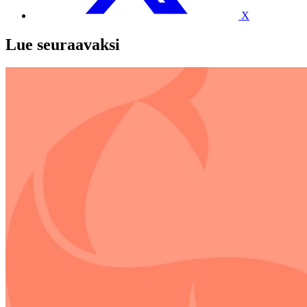
X
Lue seuraavaksi