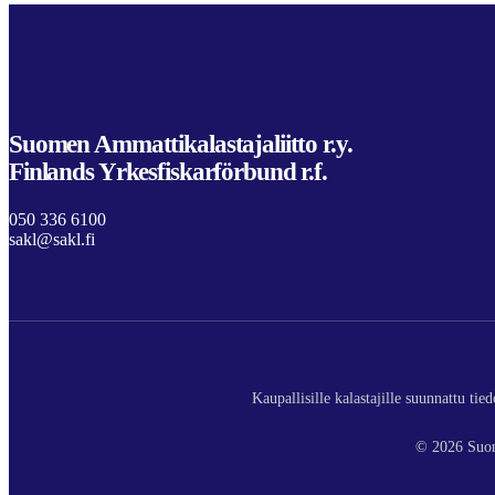
Suomen Ammattikalastajaliitto r.y.
Finlands Yrkesfiskarförbund r.f.
050 336 6100
sakl@sakl.fi
Kaupallisille kalastajille suunnattu ti
© 2026 Suom