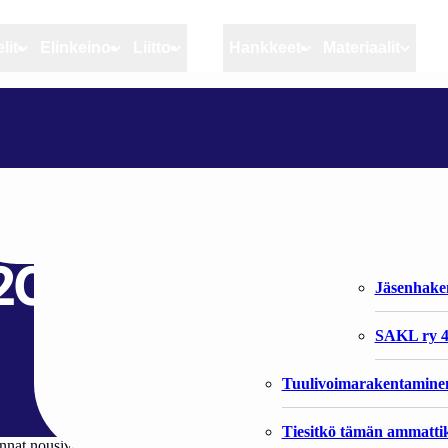
lit
Elinkeino
Liitto
MSC
Hankkeet
Materiaalit
Artikkelit
Elinkeino
Liitto
KIINTIÖITYJEN KALALAJIEN TUOTTAJAHINNAT, 1. VUOSINELJÄNNES 2023
Ajankohtaista
Kiintiöseuranta
Organisaat
Blogit
Rannikko ja sisävesikal
Liiton vast
lajien tuottajahinna
Heikin horisontista
Elinkeinokalatalouden t
Jäsenjärje
 2023
Kalat ja kalatalous
Jäsenhak
Vahinkoeläimet
SAKL ry 4
Tuulivoimarakentamine
Tiesitkö tämän ammattik
innat nousivat verrattuna edellisvuoden vastaavaan ajankohtaan. Teollisu