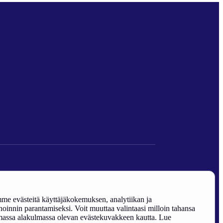
den edistäminen).
e evästeitä käyttäjäkokemuksen, analytiikan ja
oinnin parantamiseksi. Voit muuttaa valintaasi milloin tahansa
assa alakulmassa olevan evästekuvakkeen kautta. Lue