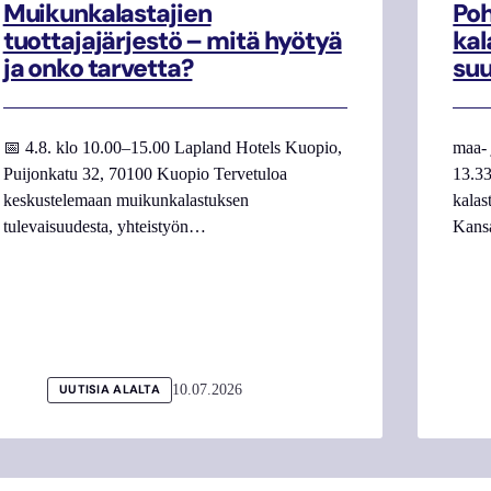
Muikunkalastajien
Poh
tuottajajärjestö – mitä hyötyä
kal
ja onko tarvetta?
su
📅 4.8. klo 10.00–15.00 Lapland Hotels Kuopio,
maa- 
Puijonkatu 32, 70100 Kuopio Tervetuloa
13.33
keskustelemaan muikunkalastuksen
kalas
tulevaisuudesta, yhteistyön…
Kans
10.07.2026
UUTISIA ALALTA