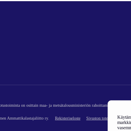
edotustoiminta on osittain maa- ja metsätalousministeriön rahoittamaa (kalatalou
Käytämm
en Ammattikalastajaliitto ry.
Rekisteriseloste
Sivuston toteutus
markkin
vasemm