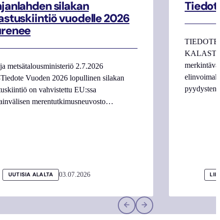
janlahden silakan
Tiedot
astuskiintiö vuodelle 2026
urenee
TIEDOTE
KALASTAJI
merkintäva
ja metsätalousministeriö 2.7.2026
elinvoimake
Tiedote Vuoden 2026 lopullinen silakan
pyydysten m
tuskiintiö on vahvistettu EU:ssa
ainvälisen merentutkimusneuvosto…
03.07.2026
UUTISIA ALALTA
LII