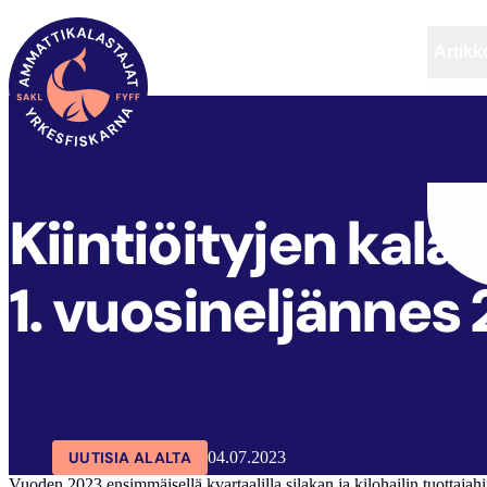
Artikke
SAKL
ARTIKKELIT
AJANKOHTAISTA
Kiintiöityjen kala
1. vuosineljännes
UUTISIA ALALTA
04.07.2023
Vuoden 2023 ensimmäisellä kvartaalilla silakan ja kilohailin tuottajah