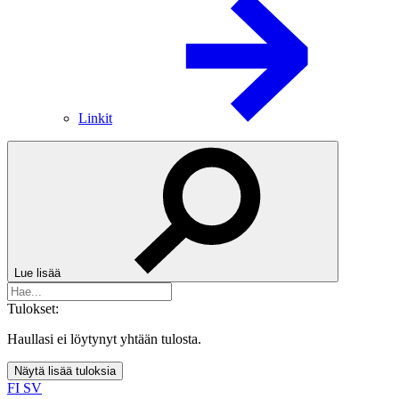
Linkit
Lue lisää
Tulokset:
Haullasi ei löytynyt yhtään tulosta.
Näytä lisää tuloksia
FI
SV