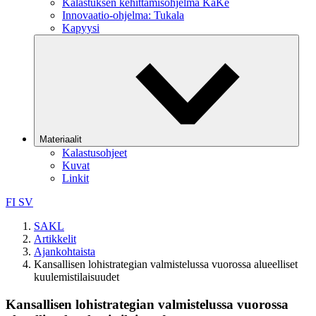
Kalastuksen kehittämisohjelma KaKe
Innovaatio-ohjelma: Tukala
Kapyysi
Materiaalit
Kalastusohjeet
Kuvat
Linkit
FI
SV
SAKL
Artikkelit
Ajankohtaista
Kansallisen lohistrategian valmistelussa vuorossa alueelliset
kuulemistilaisuudet
Kansallisen lohistrategian valmistelussa vuorossa