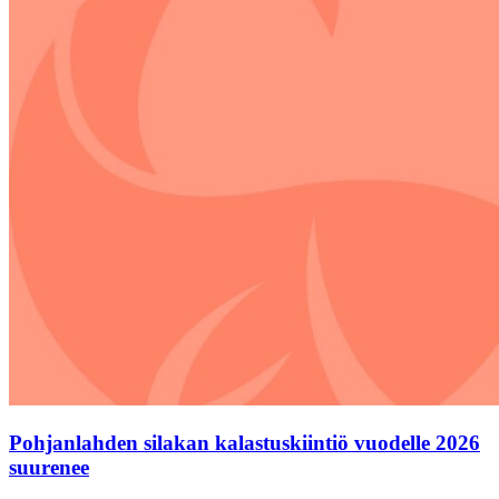
Pohjanlahden silakan kalastuskiintiö vuodelle 2026
suurenee