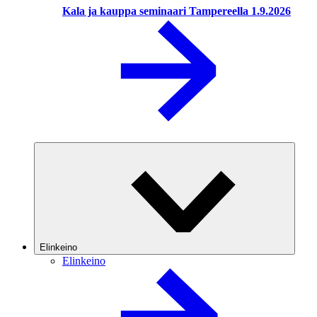
Kala ja kauppa seminaari Tampereella 1.9.2026
Elinkeino
Elinkeino