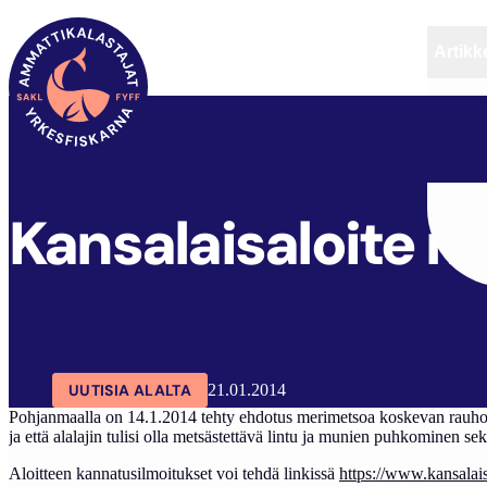
Artikke
SAKL
ARTIKKELIT
AJANKOHTAISTA
Kansalaisaloite 
UUTISIA ALALTA
21.01.2014
Pohjanmaalla on 14.1.2014 tehty ehdotus merimetsoa koskevan rauhoituk
ja että alalajin tulisi olla metsästettävä lintu ja munien puhkominen s
Aloitteen kannatusilmoitukset voi tehdä linkissä
https://www.kansalaisa