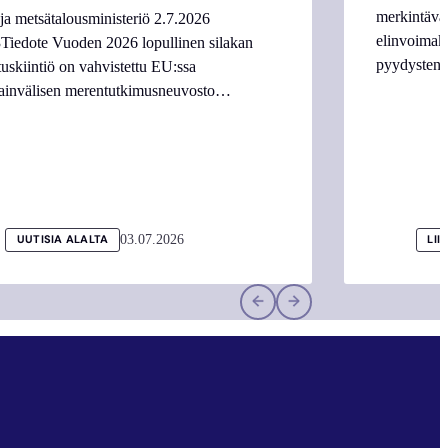
merkintäva
ja metsätalousministeriö 2.7.2026
elinvoimake
Tiedote Vuoden 2026 lopullinen silakan
pyydysten m
tuskiintiö on vahvistettu EU:ssa
ainvälisen merentutkimusneuvosto…
03.07.2026
UUTISIA ALALTA
LII