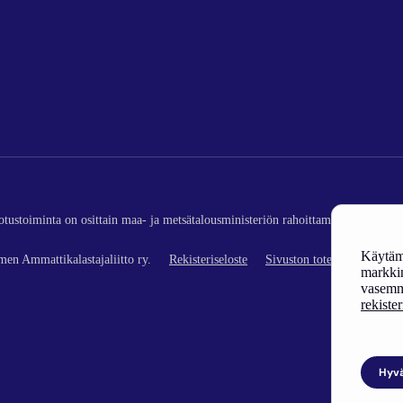
edotustoiminta on osittain maa- ja metsätalousministeriön rahoittamaa (kalatalou
Käytämm
en Ammattikalastajaliitto ry.
Rekisteriseloste
Sivuston toteutus
markkin
vasemm
rekiste
Hyv