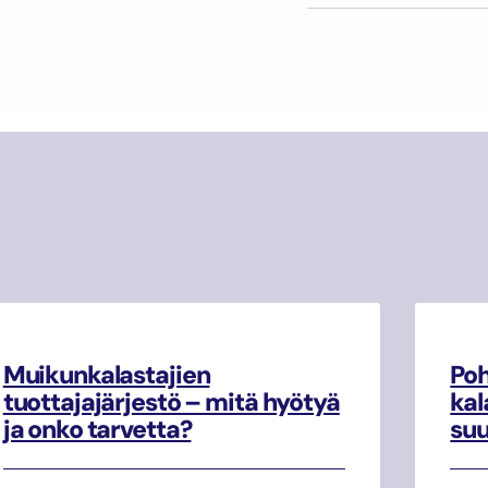
Muikunkalastajien
Poh
tuottajajärjestö – mitä hyötyä
kal
ja onko tarvetta?
su