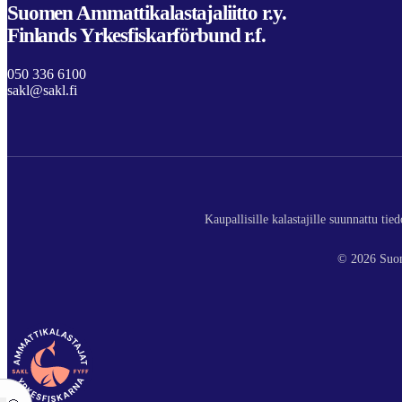
Suomen Ammattikalastajaliitto r.y.
Finlands Yrkesfiskarförbund r.f.
050 336 6100
sakl@sakl.fi
Kaupallisille kalastajille suunnattu ti
© 2026 Suom