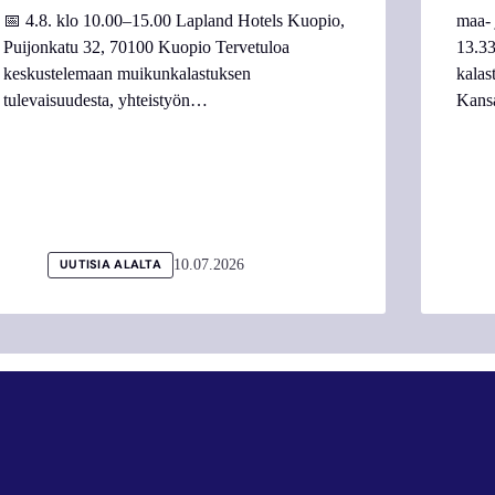
📅 4.8. klo 10.00–15.00 Lapland Hotels Kuopio,
maa- 
Puijonkatu 32, 70100 Kuopio Tervetuloa
13.33
keskustelemaan muikunkalastuksen
kalas
tulevaisuudesta, yhteistyön…
Kans
10.07.2026
UUTISIA ALALTA