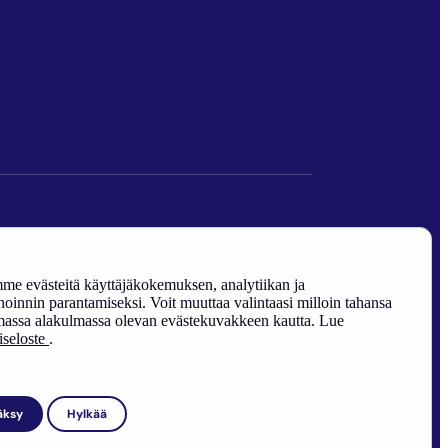
den edistäminen).
e evästeitä käyttäjäkokemuksen, analytiikan ja
oinnin parantamiseksi. Voit muuttaa valintaasi milloin tahansa
assa alakulmassa olevan evästekuvakkeen kautta. Lue
riseloste
.
äksy
Hylkää