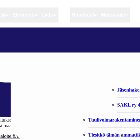
lit
Elinkeino
Liitto
MSC
Hankkeet
Materiaalit
Artikkelit
Elinkeino
Liitto
KANSALAISALOITE MERIMETSOSTA
Ajankohtaista
Kiintiöseuranta
Organisaat
Blogit
Rannikko ja sisävesikal
Liiton vast
merimetsosta
Heikin horisontista
Elinkeinokalatalouden t
Jäsenjärje
Kalat ja kalatalous
Jäsenhak
Vahinkoeläimet
SAKL ry 4
Tuulivoimarakentamine
sen muuttamisesta. Aloitteen vireillepanijat ehdottavat, että merimetso
ekä maalaaminen tulisi sallia. Kyse on ehdotus lainvalmisteluun ryhtymise
Tiesitkö tämän ammattik
loite.fi/fi/aloite/713