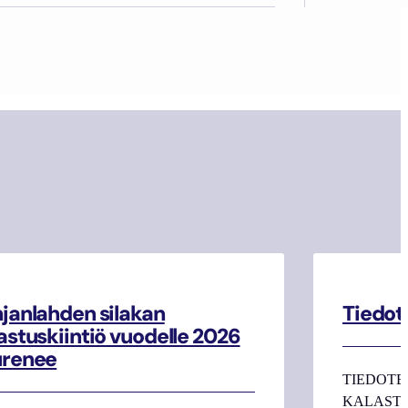
janlahden silakan
Tiedot
astuskiintiö vuodelle 2026
urenee
TIEDOTE
KALASTAJI