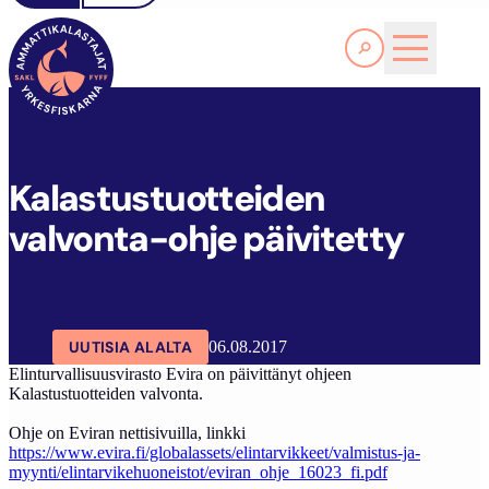
Lue lisää
K
ALASTUSTUOTTEIDEN VALVONTA-OHJE PÄIVITETTY
SAKL
ARTIKKELIT
AJANKOHTAISTA
Kalastustuotteiden
valvonta-ohje päivitetty
UUTISIA ALALTA
06.08.2017
Elinturvallisuusvirasto Evira on päivittänyt ohjeen
Kalastustuotteiden valvonta.
Ohje on Eviran nettisivuilla, linkki
https://www.evira.fi/globalassets/elintarvikkeet/valmistus-ja-
myynti/elintarvikehuoneistot/eviran_ohje_16023_fi.pdf