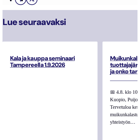
Facebook
X
Lue seuraavaksi
Kala ja kauppa seminaari
Muikunkala
Tampereella 1.9.2026
tuottajajär
ja onko tar
📅 4.8. klo 10
Kuopio, Puijo
Tervetuloa kes
muikunkalastuk
yhteistyön…