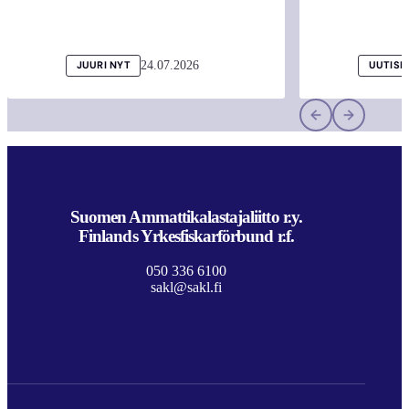
24.07.2026
JUURI NYT
UUTISI
Suomen Ammattikalastajaliitto r.y.
Finlands Yrkesfiskarförbund r.f.
050 336 6100
sakl@sakl.fi