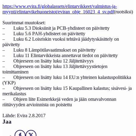
https://www.evira.fi/globalassets/elintarvikkeet/valmistus-ja-
myynti/elintarvikehuoneistot/eviran_ohje_16023_4_sv.pdf
(ruotsiksi)
Suurimmat muutokset:
– Luku 5.3 Dioksiinit ja PCB-yhdisteet on päivitetty
– Luku 5.6 PAH-yhdisteet on päivitetty
– Luku 6.2 Loisriskin vuoksi tehtävä jäädytyskäsittely on
päivitetty
– Luku 8 Lämpötilavaatimukset on päivitetty
– Luku 11 Elintarvikkeista annettavat tiedot on päivitetty
– Ohjeeseen on lisätty luku 12 Jäljitettävyys
– Ohjeeseen on lisätty luku 13 Jäljitettävyystietojen
toimittaminen
– Ohjeeseen on lisätty luku 14 EU:n yhteinen kalastuspolitiikka
(YKP)
– Ohjeeseen on lisätty luku 15 Kaupallinen kalastus; sisävesi- ja
merikalastus
– Ohjeen liite Esimerkkejä veden ja jään omavalvonnan
riittävyyden arvioinnista on poistettu
Lähde: Evira 2.8.2017
Jaa