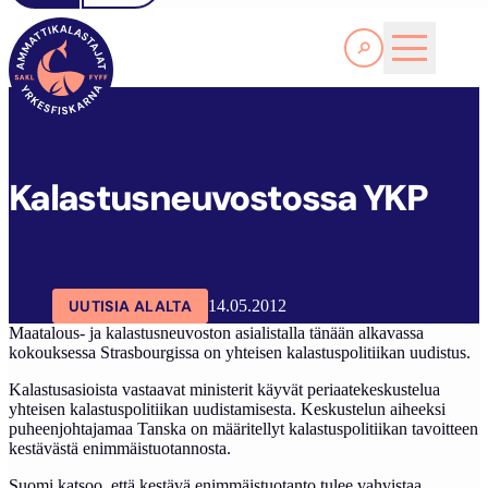
Lue lisää
K
ALASTUSNEUVOSTOSSA YKP
SAKL
ARTIKKELIT
AJANKOHTAISTA
Kalastusneuvostossa YKP
UUTISIA ALALTA
14.05.2012
Maatalous- ja kalastusneuvoston asialistalla tänään alkavassa
kokouksessa Strasbourgissa on yhteisen kalastuspolitiikan uudistus.
Kalastusasioista vastaavat ministerit käyvät periaatekeskustelua
yhteisen kalastuspolitiikan uudistamisesta. Keskustelun aiheeksi
puheenjohtajamaa Tanska on määritellyt kalastuspolitiikan tavoitteen
kestävästä enimmäistuotannosta.
Suomi katsoo, että kestävä enimmäistuotanto tulee vahvistaa