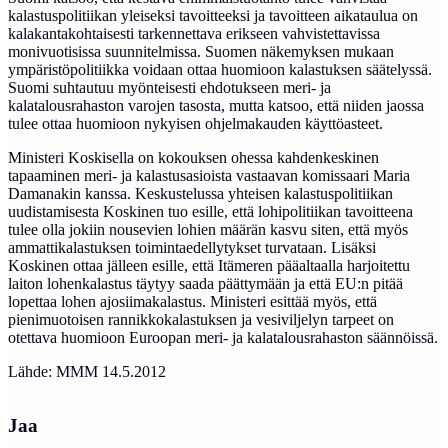
kalastuspolitiikan yleiseksi tavoitteeksi ja tavoitteen aikataulua on
kalakantakohtaisesti tarkennettava erikseen vahvistettavissa
monivuotisissa suunnitelmissa. Suomen näkemyksen mukaan
ympäristöpolitiikka voidaan ottaa huomioon kalastuksen säätelyssä.
Suomi suhtautuu myönteisesti ehdotukseen meri- ja
kalatalousrahaston varojen tasosta, mutta katsoo, että niiden jaossa
tulee ottaa huomioon nykyisen ohjelmakauden käyttöasteet.
Ministeri Koskisella on kokouksen ohessa kahdenkeskinen
tapaaminen meri- ja kalastusasioista vastaavan komissaari Maria
Damanakin kanssa. Keskustelussa yhteisen kalastuspolitiikan
uudistamisesta Koskinen tuo esille, että lohipolitiikan tavoitteena
tulee olla jokiin nousevien lohien määrän kasvu siten, että myös
ammattikalastuksen toimintaedellytykset turvataan. Lisäksi
Koskinen ottaa jälleen esille, että Itämeren pääaltaalla harjoitettu
laiton lohenkalastus täytyy saada päättymään ja että EU:n pitää
lopettaa lohen ajosiimakalastus. Ministeri esittää myös, että
pienimuotoisen rannikkokalastuksen ja vesiviljelyn tarpeet on
otettava huomioon Euroopan meri- ja kalatalousrahaston säännöissä.
Lähde: MMM 14.5.2012
Jaa