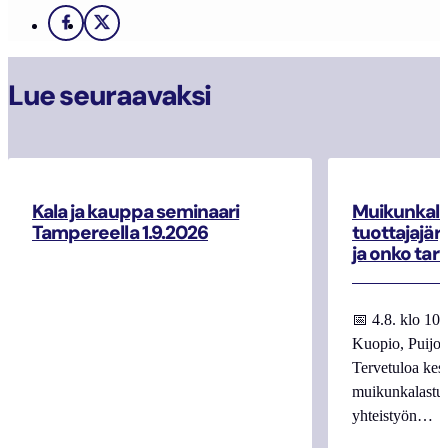
Facebook
X
Lue seuraavaksi
Kala ja kauppa seminaari
Muikunkala
Tampereella 1.9.2026
tuottajajär
ja onko tar
📅 4.8. klo 10
Kuopio, Puijo
Tervetuloa kes
muikunkalastuk
yhteistyön…