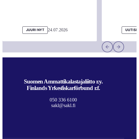
24.07.2026
JUURI NYT
UUTISI
Suomen Ammattikalastajaliitto r.y.
Finlands Yrkesfiskarförbund r.f.
050 336 6100
sakl@sakl.fi