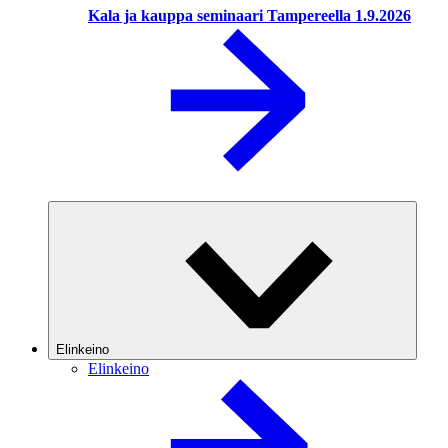
Kala ja kauppa seminaari Tampereella 1.9.2026
Elinkeino
Elinkeino