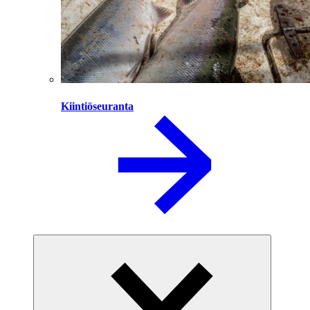
Kiintiöseuranta