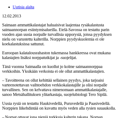
Uutisia alalta
12.02.2013
Saimaan ammattikalastajat haluaisivat laajentaa rysäkalastusta
saimaannorpan esiintymisalueilla. Etelä-Savossa on testattu parin
vuoden ajan uusia norpalle turvallisia upporysiä, joissa pyydyksen
nielu on varustettu kalterilla. Norppien pyydyskuolemia ei ole
koekalastuksissa sattunut.
Euroopan kalatalousrahaston tukemassa hankkeessa ovat mukana
kalastajien lisäksi norppatutkijat ja -suojelijat.
Tänä vuonna Saimaalla on kuollut jo kolme saimaannorppaa
verkkoihin. Yksikään verkoista ei ole ollut ammattikalastajien.
– Tavoitteena on ollut kehittää sellainen pyydys, joka tarjoaisi
varteenotettavan vaihtoehdon verkkokalastajille ja olisi norpalle
turvallinen. Sen on kelvattava nimenomaan ammattikalastajalle,
sanoo Metsähallituksen ylitarkastaja, suojelubiologi Tero Sipilä.
Uusia rysiä on testattu Haukivedellä, Puruvedellä ja Paasivedellä.
Norppien liikehdintää on kuvattu myös veden alla rysien suuaukolla.
– Norpat ottavat jopa pieniä torkkuja kalterin takana. Norpan