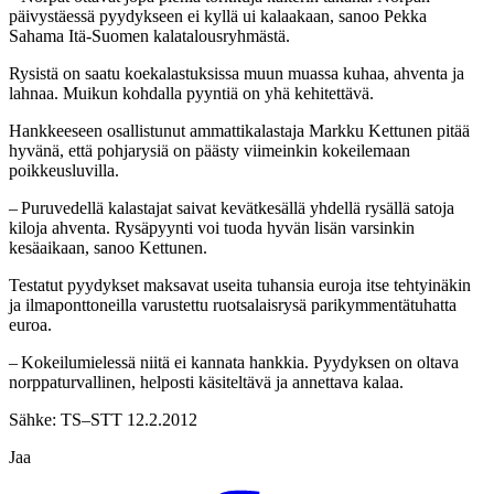
päivystäessä pyydykseen ei kyllä ui kalaakaan, sanoo Pekka
Sahama Itä-Suomen kalatalousryhmästä.
Rysistä on saatu koekalastuksissa muun muassa kuhaa, ahventa ja
lahnaa. Muikun kohdalla pyyntiä on yhä kehitettävä.
Hankkeeseen osallistunut ammattikalastaja Markku Kettunen pitää
hyvänä, että pohjarysiä on päästy viimeinkin kokeilemaan
poikkeusluvilla.
– Puruvedellä kalastajat saivat kevätkesällä yhdellä rysällä satoja
kiloja ahventa. Rysäpyynti voi tuoda hyvän lisän varsinkin
kesäaikaan, sanoo Kettunen.
Testatut pyydykset maksavat useita tuhansia euroja itse tehtyinäkin
ja ilmaponttoneilla varustettu ruotsalaisrysä parikymmentätuhatta
euroa.
– Kokeilumielessä niitä ei kannata hankkia. Pyydyksen on oltava
norppaturvallinen, helposti käsiteltävä ja annettava kalaa.
Sähke: TS–STT 12.2.2012
Jaa