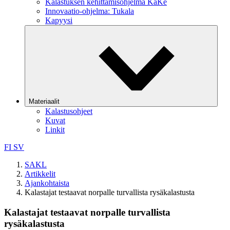
Kalastuksen kehittämisohjelma KaKe
Innovaatio-ohjelma: Tukala
Kapyysi
Materiaalit
Kalastusohjeet
Kuvat
Linkit
FI
SV
SAKL
Artikkelit
Ajankohtaista
Kalastajat testaavat norpalle turvallista rysäkalastusta
Kalastajat testaavat norpalle turvallista
rysäkalastusta