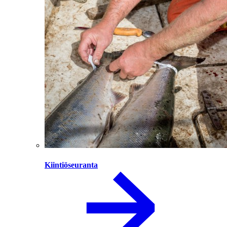
Kiintiöseuranta