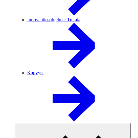
Innovaatio-ohjelma: Tukala
Kapyysi