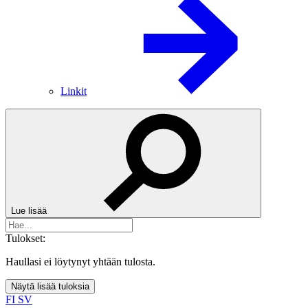
Linkit
Lue lisää
Tulokset:
Haullasi ei löytynyt yhtään tulosta.
Näytä lisää tuloksia
FI
SV