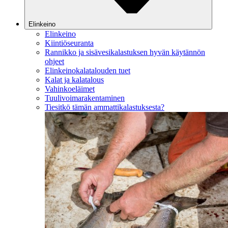
Elinkeino
Elinkeino
Kiintiöseuranta
Rannikko ja sisävesikalastuksen hyvän käytännön
ohjeet
Elinkeinokalatalouden tuet
Kalat ja kalatalous
Vahinkoeläimet
Tuulivoimarakentaminen
Tiesitkö tämän ammattikalastuksesta?