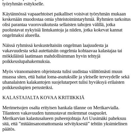
työryhmän esitykselle.
Käytännössä vapaaehtoiset paikalliset voisivat työryhmän mukaan
keskenään muodostaa omia yhteistoimintaryhmiä. Ryhmien tarkoitus
olisi parantaa vuorovaikutusta sellaisten tahojen välillä, jotka
puolustavat nykyisiä lintukantoja ja niiden, jotka kokevat kannat
ongelmaksi alueella.
Näissä ryhmissä keskusteltaisiin ongelman laajuudesta ja
vakavuudesta sekä autettaisiin ongelmia kohtaavaa kalastajaa tai
mökkiläistä laatimaan mahdollisimman hyvin tehtyjä
poikkeuslupahakemuksia.
Myös viranomaisten ohjeistusta tulisi uudistaa välittömästi muun
muassa siten, että haitat loma-asutuksille ja yleiselle terveydelle sekä
uhanalaisten kalakantojen suojelutarpeet tulisi hyväksyä erilaisten
poikkeuslupien perusteiksi.
KALASTAJALTA KOVAA KRITIIKKIÄ
Merimetsojen osalta erityisen hankala tilanne on Merikarvialla.
Tilanteen vakavuuden tunnustavat molemmat osapuolet.
Merikarvian kalastusalueen puheenjohtaja Ari Uusimäki paheksuu
sitä, että ”mitäänsanomattomasta selvityksestä” tehtiin yksimielinen
päätös.