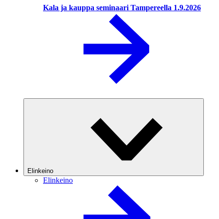
Kala ja kauppa seminaari Tampereella 1.9.2026
Elinkeino
Elinkeino