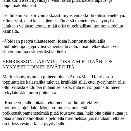
lähtökohtaisesti hyväksyä, vaan asiaa pitää katsoa tapaus- ja
ongelmakohtaisesti.
Lehtiniemi kritisoi voimakkaasti myös ennakkoilmoitusmenettelyä.
Hän arvioi, ettei kalastajien esittämässä menettelyssä syntyisi
lainkaan valitusoikeutta, mikä olisi ongelmallista luonnonsuojelun
kannalta.
–Voidaan päätyä tilanteeseen, jossa luonnonsuojelulailla
rauhoitettuja lajeja voisi vähentää luvatta, ilman, ettäkukaan voi
siihen puuttua esimerkiksi lakiteitse.
HENRIKSSON: LAKIMUUTOKSIA MIETITÄÄN, JOS
NYKYISET TOIMET EIVÄT RIITÄ
Merimetsotyöryhmän puheenjohtaja Anna-Maja Henriksson
toppuuttelee kalastajilta tulevaa kritiikkiä sillä, ettei työryhmän olisi
ollut viisasta ehdottaa mitään sellaista, mitä ei voi panna toimeen
nykylainsäädännön puitteissa.
–Emme voi sille mitään, että meillä on lintudirektiivi ja
luonnonsuojelulaki. Mutta voimme sanoa, että
poikkeuslupamenetelmää pitää joustavoittaa, hakijoita pitää auttaa ja
pitää antaa mahdollisuus pelotella merimetsoa, jos nähdään, että se
on tulossa esimerkiksi pyydyksille.