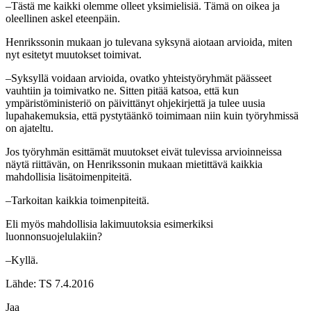
–Tästä me kaikki olemme olleet yksimielisiä. Tämä on oikea ja
oleellinen askel eteenpäin.
Henrikssonin mukaan jo tulevana syksynä aiotaan arvioida, miten
nyt esitetyt muutokset toimivat.
–Syksyllä voidaan arvioida, ovatko yhteistyöryhmät päässeet
vauhtiin ja toimivatko ne. Sitten pitää katsoa, että kun
ympäristöministeriö on päivittänyt ohjekirjettä ja tulee uusia
lupahakemuksia, että pystytäänkö toimimaan niin kuin työryhmissä
on ajateltu.
Jos työryhmän esittämät muutokset eivät tulevissa arvioinneissa
näytä riittävän, on Henrikssonin mukaan mietittävä kaikkia
mahdollisia lisätoimenpiteitä.
–Tarkoitan kaikkia toimenpiteitä.
Eli myös mahdollisia lakimuutoksia esimerkiksi
luonnonsuojelulakiin?
–Kyllä.
Lähde: TS 7.4.2016
Jaa