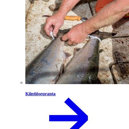
Kiintiöseuranta