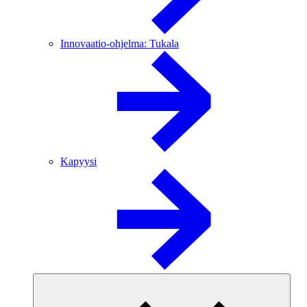
Innovaatio-ohjelma: Tukala
Kapyysi