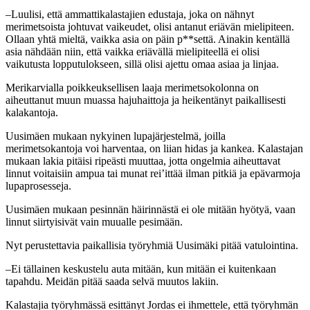
–Luulisi, että ammattikalastajien edustaja, joka on nähnyt
merimetsoista johtuvat vaikeudet, olisi antanut eriävän mielipiteen.
Ollaan yhtä mieltä, vaikka asia on päin p**settä. Ainakin kentällä
asia nähdään niin, että vaikka eriävällä mielipiteellä ei olisi
vaikutusta lopputulokseen, sillä olisi ajettu omaa asiaa ja linjaa.
Merikarvialla poikkeuksellisen laaja merimetsokolonna on
aiheuttanut muun muassa hajuhaittoja ja heikentänyt paikallisesti
kalakantoja.
Uusimäen mukaan nykyinen lupajärjestelmä, joilla
merimetsokantoja voi harventaa, on liian hidas ja kankea. Kalastajan
mukaan lakia pitäisi ripeästi muuttaa, jotta ongelmia aiheuttavat
linnut voitaisiin ampua tai munat rei’ittää ilman pitkiä ja epävarmoja
lupaprosesseja.
Uusimäen mukaan pesinnän häirinnästä ei ole mitään hyötyä, vaan
linnut siirtyisivät vain muualle pesimään.
Nyt perustettavia paikallisia työryhmiä Uusimäki pitää vatulointina.
–Ei tällainen keskustelu auta mitään, kun mitään ei kuitenkaan
tapahdu. Meidän pitää saada selvä muutos lakiin.
Kalastajia työryhmässä esittänyt Jordas ei ihmettele, että työryhmän