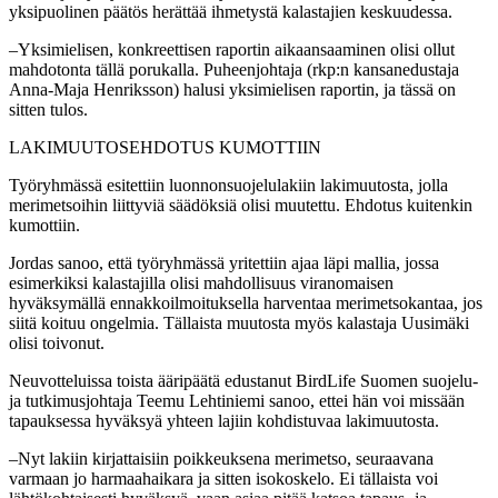
yksipuolinen päätös herättää ihmetystä kalastajien keskuudessa.
–Yksimielisen, konkreettisen raportin aikaansaaminen olisi ollut
mahdotonta tällä porukalla. Puheenjohtaja (rkp:n kansanedustaja
Anna-Maja Henriksson) halusi yksimielisen raportin, ja tässä on
sitten tulos.
LAKIMUUTOSEHDOTUS KUMOTTIIN
Työryhmässä esitettiin luonnonsuojelulakiin lakimuutosta, jolla
merimetsoihin liittyviä säädöksiä olisi muutettu. Ehdotus kuitenkin
kumottiin.
Jordas sanoo, että työryhmässä yritettiin ajaa läpi mallia, jossa
esimerkiksi kalastajilla olisi mahdollisuus viranomaisen
hyväksymällä ennakkoilmoituksella harventaa merimetsokantaa, jos
siitä koituu ongelmia. Tällaista muutosta myös kalastaja Uusimäki
olisi toivonut.
Neuvotteluissa toista ääripäätä edustanut BirdLife Suomen suojelu-
ja tutkimusjohtaja Teemu Lehtiniemi sanoo, ettei hän voi missään
tapauksessa hyväksyä yhteen lajiin kohdistuvaa lakimuutosta.
–Nyt lakiin kirjattaisiin poikkeuksena merimetso, seuraavana
varmaan jo harmaahaikara ja sitten isokoskelo. Ei tällaista voi