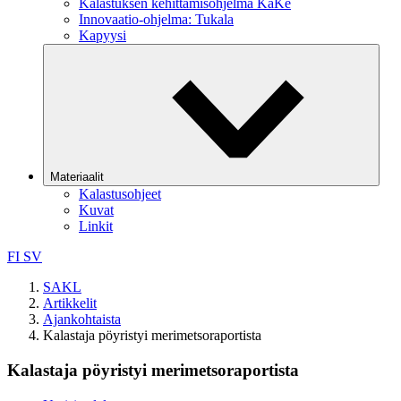
Kalastuksen kehittämisohjelma KaKe
Innovaatio-ohjelma: Tukala
Kapyysi
Materiaalit
Kalastusohjeet
Kuvat
Linkit
FI
SV
SAKL
Artikkelit
Ajankohtaista
Kalastaja pöyristyi merimetsoraportista
Kalastaja pöyristyi merimetsoraportista