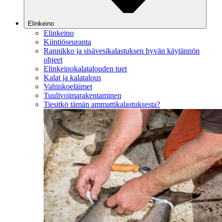
Elinkeino
Elinkeino
Kiintiöseuranta
Rannikko ja sisävesikalastuksen hyvän käytännön
ohjeet
Elinkeinokalatalouden tuet
Kalat ja kalatalous
Vahinkoeläimet
Tuulivoimarakentaminen
Tiesitkö tämän ammattikalastuksesta?