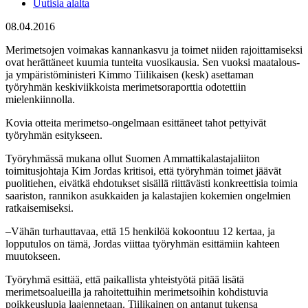
Uutisia alalta
08.04.2016
Merimetsojen voimakas kannankasvu ja toimet niiden rajoittamiseksi
ovat herättäneet kuumia tunteita vuosikausia. Sen vuoksi maatalous-
ja ympäristöministeri Kimmo Tiilikaisen (kesk) asettaman
työryhmän keskiviikkoista merimetsoraporttia odotettiin
mielenkiinnolla.
Kovia otteita merimetso-ongelmaan esittäneet tahot pettyivät
työryhmän esitykseen.
Työryhmässä mukana ollut Suomen Ammattikalastajaliiton
toimitusjohtaja Kim Jordas kritisoi, että työryhmän toimet jäävät
puolitiehen, eivätkä ehdotukset sisällä riittävästi konkreettisia toimia
saariston, rannikon asukkaiden ja kalastajien kokemien ongelmien
ratkaisemiseksi.
–Vähän turhauttavaa, että 15 henkilöä kokoontuu 12 kertaa, ja
lopputulos on tämä, Jordas viittaa työryhmän esittämiin kahteen
muutokseen.
Työryhmä esittää, että paikallista yhteistyötä pitää lisätä
merimetsoalueilla ja rahoitettuihin merimetsoihin kohdistuvia
poikkeuslupia laajennetaan. Tiilikainen on antanut tukensa