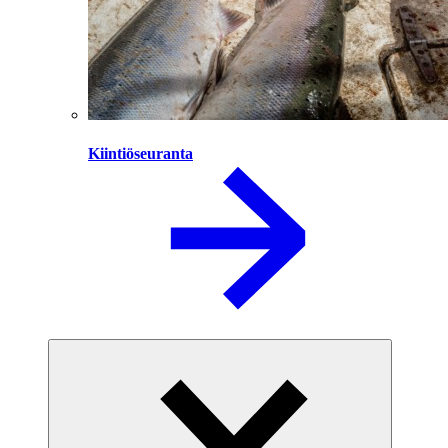
Kiintiöseuranta