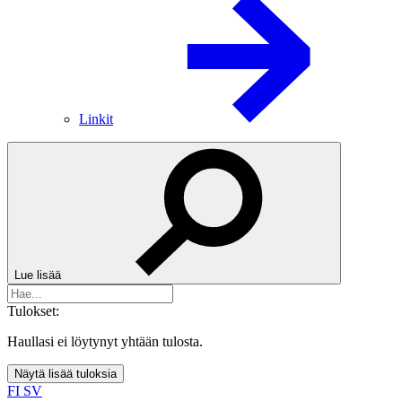
Linkit
Lue lisää
Tulokset:
Haullasi ei löytynyt yhtään tulosta.
Näytä lisää tuloksia
FI
SV