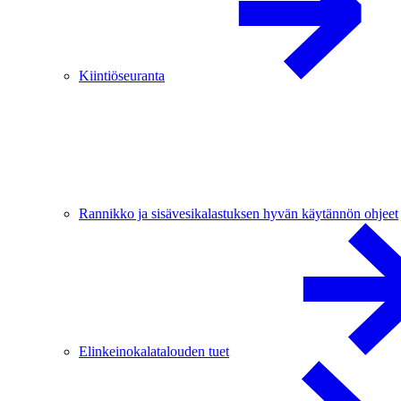
Kiintiöseuranta
Rannikko ja sisävesikalastuksen hyvän käytännön ohjeet
Elinkeinokalatalouden tuet