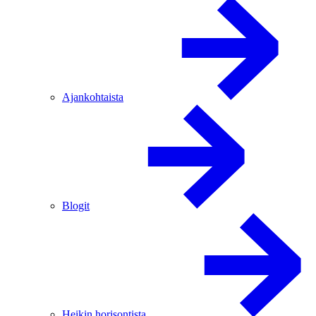
Ajankohtaista
Blogit
Heikin horisontista