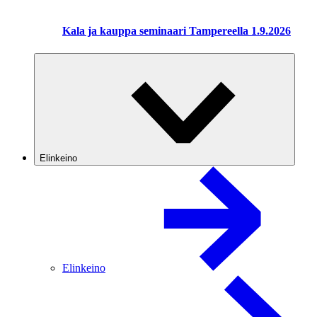
Kala ja kauppa seminaari Tampereella 1.9.2026
Elinkeino
Elinkeino