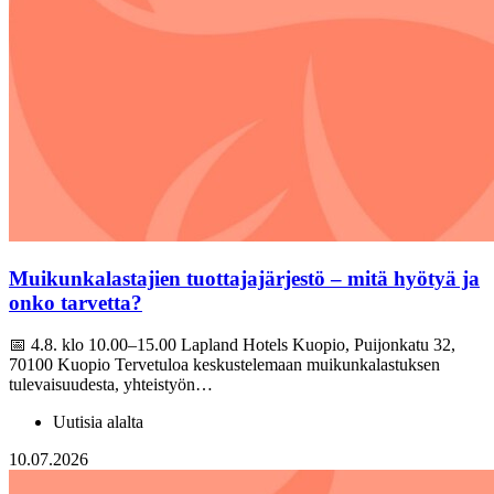
Muikunkalastajien tuottajajärjestö – mitä hyötyä ja
onko tarvetta?
📅 4.8. klo 10.00–15.00 Lapland Hotels Kuopio, Puijonkatu 32,
70100 Kuopio Tervetuloa keskustelemaan muikunkalastuksen
tulevaisuudesta, yhteistyön…
Uutisia alalta
10.07.2026