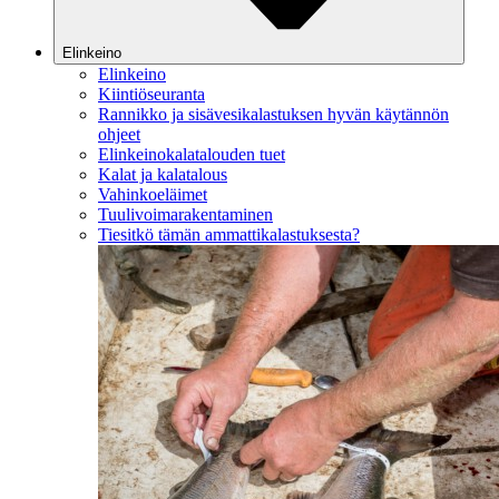
Elinkeino
Elinkeino
Kiintiöseuranta
Rannikko ja sisävesikalastuksen hyvän käytännön
ohjeet
Elinkeinokalatalouden tuet
Kalat ja kalatalous
Vahinkoeläimet
Tuulivoimarakentaminen
Tiesitkö tämän ammattikalastuksesta?