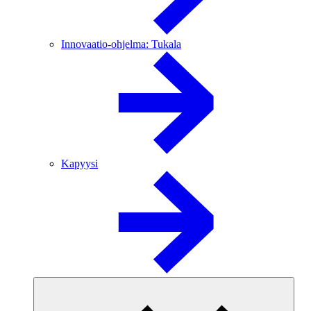
Innovaatio-ohjelma: Tukala
Kapyysi