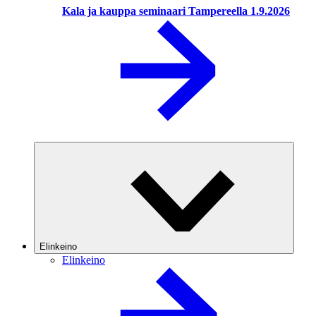
Kala ja kauppa seminaari Tampereella 1.9.2026
Elinkeino
Elinkeino