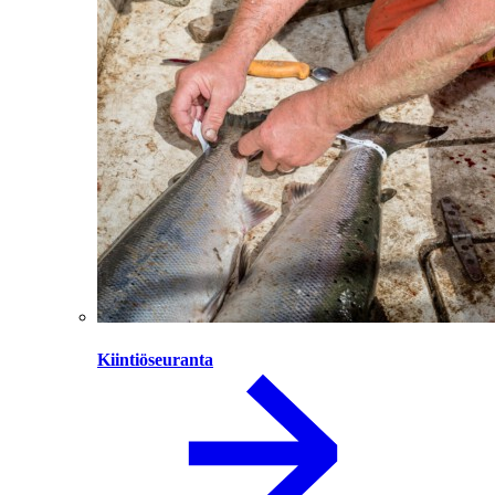
Kiintiöseuranta