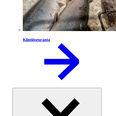
Kiintiöseuranta