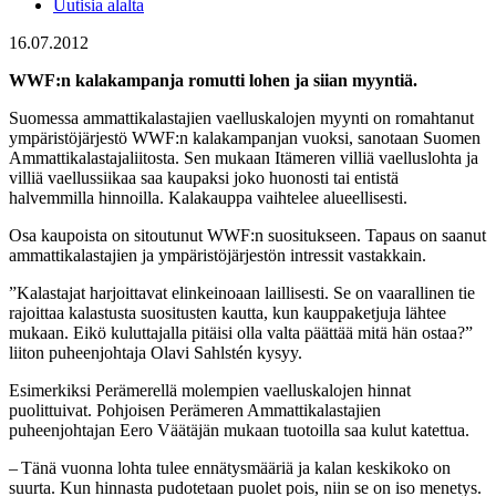
Uutisia alalta
16.07.2012
WWF:n kalakampanja romutti lohen ja siian myyntiä.
Suomessa ammattikalastajien vaelluskalojen myynti on romahtanut
ympäristöjärjestö WWF:n kalakampanjan vuoksi, sanotaan Suomen
Ammattikalastajaliitosta. Sen mukaan Itämeren villiä vaelluslohta ja
villiä vaellussiikaa saa kaupaksi joko huonosti tai entistä
halvemmilla hinnoilla. Kalakauppa vaihtelee alueellisesti.
Osa kaupoista on sitoutunut WWF:n suositukseen. Tapaus on saanut
ammattikalastajien ja ympäristöjärjestön intressit vastakkain.
”Kalastajat harjoittavat elinkeinoaan laillisesti. Se on vaarallinen tie
rajoittaa kalastusta suositusten kautta, kun kauppaketjuja lähtee
mukaan. Eikö kuluttajalla pitäisi olla valta päättää mitä hän ostaa?”
liiton puheenjohtaja Olavi Sahlstén kysyy.
Esimerkiksi Perämerellä molempien vaelluskalojen hinnat
puolittuivat. Pohjoisen Perämeren Ammattikalastajien
puheenjohtajan Eero Väätäjän mukaan tuotoilla saa kulut katettua.
– Tänä vuonna lohta tulee ennätysmääriä ja kalan keskikoko on
suurta. Kun hinnasta pudotetaan puolet pois, niin se on iso menetys.