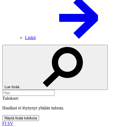
Linkit
Lue lisää
Tulokset:
Haullasi ei löytynyt yhtään tulosta.
Näytä lisää tuloksia
FI
SV