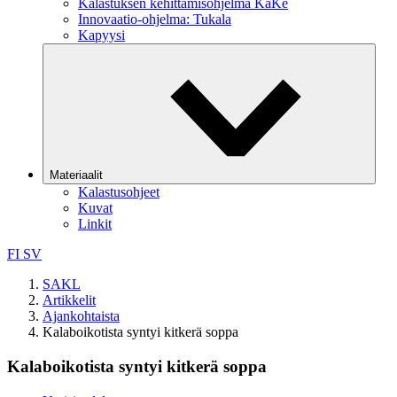
Kalastuksen kehittämisohjelma KaKe
Innovaatio-ohjelma: Tukala
Kapyysi
Materiaalit
Kalastusohjeet
Kuvat
Linkit
FI
SV
SAKL
Artikkelit
Ajankohtaista
Kalaboikotista syntyi kitkerä soppa
Kalaboikotista syntyi kitkerä soppa