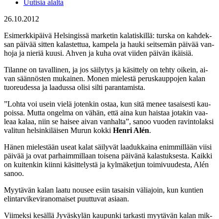
Uutisia alalta
26.10.2012
Esi­merk­ki­päi­vä Hel­sin­gis­sä mar­ke­tin ka­la­tis­kil­lä: turs­ka on kah­dek­
san päi­vää sit­ten ka­las­tet­tua, kam­pe­la ja hau­ki seit­se­män päi­vää van­
ho­ja ja nie­riä kuu­si. Ah­ven ja ku­ha ovat vii­den päi­vän ikäi­siä.
Ti­lan­ne on ta­val­li­nen, ja jos säi­ly­tys ja kä­sit­te­ly on teh­ty oi­kein, ai­
van sään­nös­ten mu­kai­nen. Mo­nen mie­les­tä pe­rus­kaup­po­jen ka­lan
tuo­reu­des­sa ja laa­dus­sa oli­si sil­ti pa­ran­ta­mis­ta.
”Loh­ta voi usein vie­lä jo­ten­kin os­taa, kun si­tä me­nee ta­sai­ses­ti kau­
pois­sa. Mut­ta on­gel­ma on vä­hän, et­tä ai­na kun hais­taa jo­ta­kin vaa­
leaa ka­laa, niin se hai­see ai­van van­hal­ta”, sa­noo vuo­den ra­vin­to­lak­si
va­li­tun hel­sin­ki­läi­sen Mu­run kok­ki
Hen­ri Alén
.
Hä­nen mie­les­tään useat ka­lat säi­ly­vät laa­duk­kai­na enim­mil­lään vii­si
päi­vää ja ovat par­haim­mil­laan toi­se­na päi­vä­nä ka­las­tuk­ses­ta. Kaik­ki
on kui­ten­kin kiin­ni kä­sit­te­lys­tä ja kyl­mä­ket­jun toi­mi­vuu­des­ta, Alén
sa­noo.
Myy­tä­vän ka­lan laa­tu nou­see esiin ta­sai­sin vä­lia­join, kun kun­tien
elin­tar­vi­ke­vi­ran­omai­set puut­tu­vat asiaan.
Vii­mek­si ke­säl­lä Jy­väs­ky­län kau­pun­ki tar­kas­ti myy­tä­vän ka­lan mik­