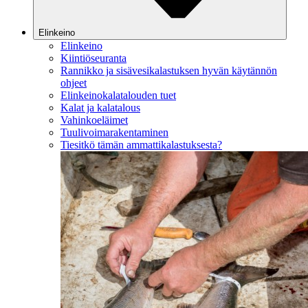
Elinkeino
Elinkeino
Kiintiöseuranta
Rannikko ja sisävesikalastuksen hyvän käytännön
ohjeet
Elinkeinokalatalouden tuet
Kalat ja kalatalous
Vahinkoeläimet
Tuulivoimarakentaminen
Tiesitkö tämän ammattikalastuksesta?