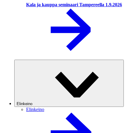
Kala ja kauppa seminaari Tampereella 1.9.2026
Elinkeino
Elinkeino