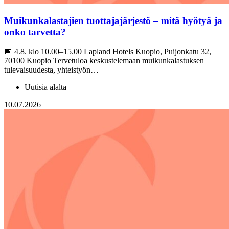
Muikunkalastajien tuottajajärjestö – mitä hyötyä ja
onko tarvetta?
📅 4.8. klo 10.00–15.00 Lapland Hotels Kuopio, Puijonkatu 32,
70100 Kuopio Tervetuloa keskustelemaan muikunkalastuksen
tulevaisuudesta, yhteistyön…
Uutisia alalta
10.07.2026