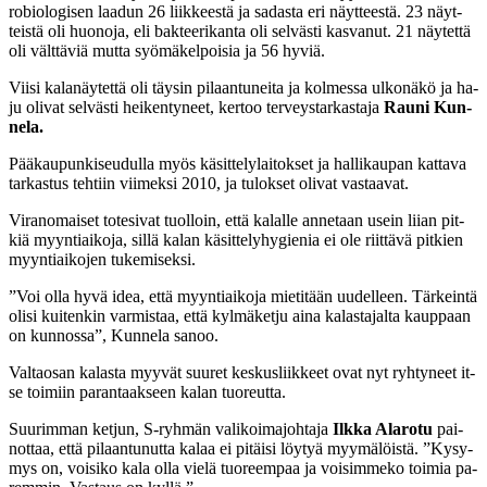
ro­bio­lo­gi­sen laa­dun 26 liik­kees­tä ja sa­das­ta eri näyt­tees­tä. 23 näyt­
teis­tä oli huo­no­ja, eli bak­tee­ri­kan­ta oli sel­väs­ti kas­va­nut. 21 näy­tet­tä
oli vält­tä­viä mut­ta syö­mä­kel­poi­sia ja 56 hy­viä.
Vii­si ka­la­näy­tet­tä oli täy­sin pi­laan­tu­nei­ta ja kol­mes­sa ul­ko­nä­kö ja ha­
ju oli­vat sel­väs­ti hei­ken­ty­neet, ker­too ter­veys­tar­kas­ta­ja
Rau­ni Kun­
ne­la.
Pää­kau­pun­ki­seu­dul­la myös kä­sit­te­ly­lai­tok­set ja hal­li­kau­pan kat­ta­va
tar­kas­tus teh­tiin vii­mek­si 2010, ja tu­lok­set oli­vat vas­taa­vat.
Vi­ran­omai­set to­te­si­vat tuol­loin, et­tä ka­lal­le an­ne­taan usein liian pit­
kiä myyn­tiai­ko­ja, sil­lä ka­lan kä­sit­te­ly­hy­gie­nia ei ole riit­tä­vä pit­kien
myyn­ti­ai­ko­jen tu­ke­mi­sek­si.
”Voi ol­la hy­vä idea, et­tä myyn­ti­ai­ko­ja mie­ti­tään uu­del­leen. Tär­kein­tä
oli­si kui­ten­kin var­mis­taa, et­tä kyl­mä­ket­ju ai­na ka­las­ta­jal­ta kaup­paan
on kun­nos­sa”, Kun­ne­la sa­noo.
Val­ta­osan ka­las­ta myy­vät suu­ret kes­kus­liik­keet ovat nyt ryh­ty­neet it­
se toi­miin pa­ran­taak­seen ka­lan tuo­reut­ta.
Suu­rim­man ket­jun, S-ryh­män va­li­koi­ma­joh­ta­ja
Ilk­ka Ala­ro­tu
pai­
not­taa, et­tä pi­laan­tu­nut­ta ka­laa ei pi­täi­si löy­tyä myy­mä­löis­tä. ”Ky­sy­
mys on, voi­si­ko ka­la ol­la vie­lä tuo­reem­paa ja voi­sim­me­ko toi­mia pa­