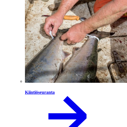
Kiintiöseuranta