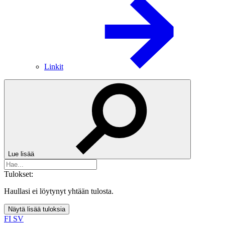
Linkit
Lue lisää
Tulokset:
Haullasi ei löytynyt yhtään tulosta.
Näytä lisää tuloksia
FI
SV