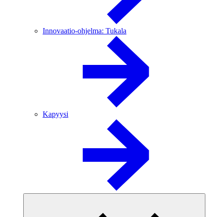
Innovaatio-ohjelma: Tukala
Kapyysi