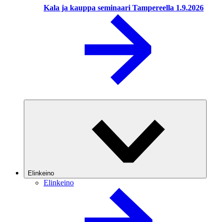
Kala ja kauppa seminaari Tampereella 1.9.2026
Elinkeino
Elinkeino