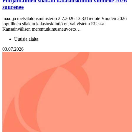
Pohjanlahden silakan kalastuskiintiö vuodelle 2026
suurenee
maa- ja metsätalousministeriö 2.7.2026 13.33Tiedote Vuoden 2026
lopullinen silakan kalastuskiintiö on vahvistettu EU:ssa
Kansainvälisen merentutkimusneuvosto…
Uutisia alalta
03.07.2026