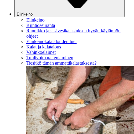
Elinkeino
Elinkeino
Kiintiöseuranta
Rannikko ja sisävesikalastuksen hyvän käytännön
ohjeet
Elinkeinokalatalouden tuet
Kalat ja kalatalous
Vahinkoeläimet
Tuulivoimarakentaminen
Tiesitkö tämän ammattikalastuksesta?