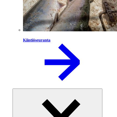
Kiintiöseuranta