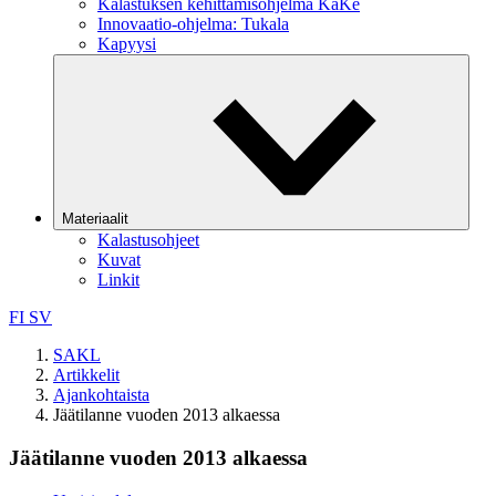
Kalastuksen kehittämisohjelma KaKe
Innovaatio-ohjelma: Tukala
Kapyysi
Materiaalit
Kalastusohjeet
Kuvat
Linkit
FI
SV
SAKL
Artikkelit
Ajankohtaista
Jäätilanne vuoden 2013 alkaessa
Jäätilanne vuoden 2013 alkaessa