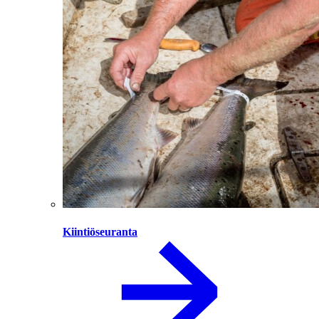
Kiintiöseuranta