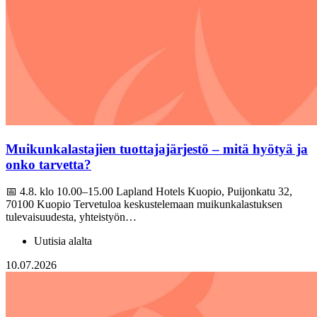
Muikunkalastajien tuottajajärjestö – mitä hyötyä ja
onko tarvetta?
📅 4.8. klo 10.00–15.00 Lapland Hotels Kuopio, Puijonkatu 32,
70100 Kuopio Tervetuloa keskustelemaan muikunkalastuksen
tulevaisuudesta, yhteistyön…
Uutisia alalta
10.07.2026