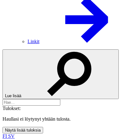
Linkit
Lue lisää
Tulokset:
Haullasi ei löytynyt yhtään tulosta.
Näytä lisää tuloksia
FI
SV