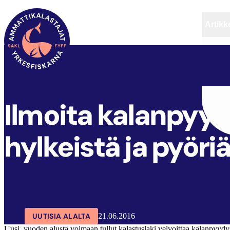
Artikke
SAKL
ARTIKKELIT
AJANKOHTAISTA
Ilmoita kalanpyy
hylkeistä ja pyöriä
UUTISIA ALALTA
21.06.2016
Uusi, vuoden alusta voimaan tullut kalastuslaki velvoittaa kalanpyydys