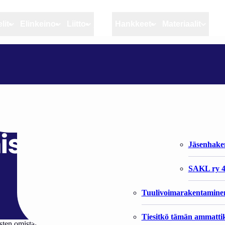
lit
Elinkeino
Liitto
MSC
Hankkeet
Materiaalit
Artikkelit
Elinkeino
Liitto
ILMOITA KALANPYYDYKSEEN JÄÄNEISTÄ HYLKEISTÄ JA PYÖRIÄISISTÄ
Ajankohtaista
Kiintiöseuranta
Organisaat
Blogit
Rannikko ja sisävesikal
Liiton vast
dykseen jääneistä
Heikin horisontista
Elinkeinokalatalouden t
Jäsenjärje
isistä
Kalat ja kalatalous
Jäsenhak
Vahinkoeläimet
SAKL ry 4
Tuulivoimarakentamine
Tiesitkö tämän ammattik
ten omistajia ilmoittamaan sivusaaliiksi jääneistä hylkeistä ja pyöriäi