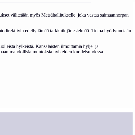
tukset välitetään myös Metsähallitukselle, joka vastaa saimaannorpan
todirektiivin edellyttämää tarkkailujärjestelmää. Tietoa hyödynnetään
leista hylkeistä. Kansalaisten ilmoittamia hylje- ja
imaan mahdollisia muutoksia hylkeiden kuolleisuudessa.