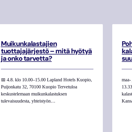
Muikunkalastajien
Poh
tuottajajärjestö – mitä hyötyä
kal
ja onko tarvetta?
su
📅 4.8. klo 10.00–15.00 Lapland Hotels Kuopio,
maa- 
Puijonkatu 32, 70100 Kuopio Tervetuloa
13.33
keskustelemaan muikunkalastuksen
kalas
tulevaisuudesta, yhteistyön…
Kans