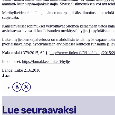
ammatti- kuin vapaa-ajankalastajia. Sivusaalisilmoituksen voi nyt tehd
Merihylkeiden eli hallin ja itämerennorpan lisäksi ilmoitus tulee teh
suojelusta.
Kansainväliset sopimukset velvoittavat Suomea keräämään tietoa kalast
arvioitaessa sivusaaliskuolleisuuden merkitystä hylje- ja pyöriäiskann
Luken hyljelomakepalvelussa on mahdollista tehdä myös vapaaehtoinen i
pyöriäishavaintoja hyödynnetään arvioitaessa kantojen runsautta ja l
Kalastuslaki 379/2015, 62 §,
http://www.finlex.fi/fi/laki/alkup/2015
Ilmoitukset:
https://lomakkeet.luke.fi/hylje
Lähde: Luke 21.6.2016
Jaa
Facebook
X
Lue seuraavaksi