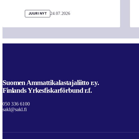
24.07.2026
JUURI NYT
Suomen Ammattikalastajaliitto r.y.
Finlands Yrkesfiskarförbund r.f.
050 336 6100
sakl@sakl.fi