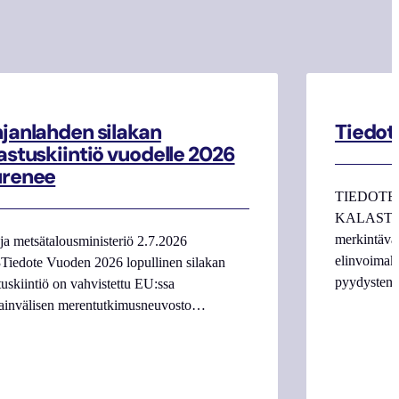
janlahden silakan
Tiedot
astuskiintiö vuodelle 2026
urenee
TIEDOTE
KALASTAJI
merkintäva
ja metsätalousministeriö 2.7.2026
elinvoimake
Tiedote Vuoden 2026 lopullinen silakan
pyydysten m
tuskiintiö on vahvistettu EU:ssa
ainvälisen merentutkimusneuvosto…