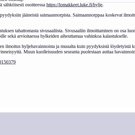
ä sähköisesti osoitteessa
https://lomakkeet.luke.fi/hylje
.
dä pyydyksiin jääneistä saimaannorpista. Saimaannorppaa koskevat ilmoi
uksen tahattomasta sivusaaliista. Sivusaaliin ilmoittaminen on osa luon
oille sekä arvioitaessa hylkeiden aiheuttamaa vahinkoa kalastukselle.
lmoitus hyljehavainnoista ja muualta kuin pyydyksistä löydetyistä kuol
evinneisyyttä. Muun kuolleisuuden seuranta puolestaan auttaa havainno
/20150379