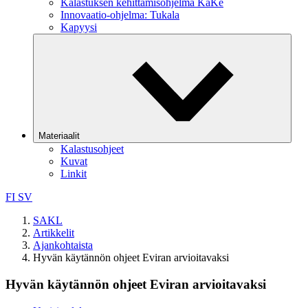
Kalastuksen kehittämisohjelma KaKe
Innovaatio-ohjelma: Tukala
Kapyysi
Materiaalit
Kalastusohjeet
Kuvat
Linkit
FI
SV
SAKL
Artikkelit
Ajankohtaista
Hyvän käytännön ohjeet Eviran arvioitavaksi
Hyvän käytännön ohjeet Eviran arvioitavaksi