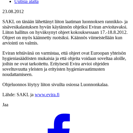
Uutisia alalta
23.08.2012
SAKL on tänään lähettänyt liiton laatiman luonnoksen rannikko- ja
sisävesikalastuksen hyvän käytännön ohjeiksi Eviran arvioitavaksi.
Liiton hallitus on hyväksynyt ohjeet kokouksessaan 17.-18.8.2012.
Ohjeet on myös käännetty ruotsiksi. Käännös viimeistellään kun
arviointi on valmis.
Eviran tehtävänä on varmistaa, että ohjeet ovat Euroopan yhteisön
hygieniasäädösten mukaisia ja että ohjeita voidaan soveltaa aloille,
joihin ne ovat tarkoitettu. Erityisesti Evira arvioi ohjeiden
soveltuvuutta yleisten ja erityisten hygieniavaatimusten
noudattamiseen.
Ohjeluonnos löytyy liiton sivuilta osiossa Luonnonkalaa.
Lähde: SAKL ja
www.evira.fi
Jaa