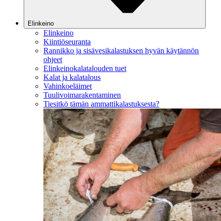
Elinkeino
Elinkeino
Kiintiöseuranta
Rannikko ja sisävesikalastuksen hyvän käytännön
ohjeet
Elinkeinokalatalouden tuet
Kalat ja kalatalous
Vahinkoeläimet
Tuulivoimarakentaminen
Tiesitkö tämän ammattikalastuksesta?