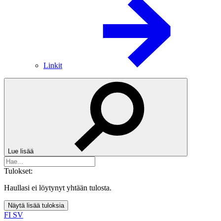
Linkit
Lue lisää
Tulokset:
Haullasi ei löytynyt yhtään tulosta.
Näytä lisää tuloksia
FI
SV