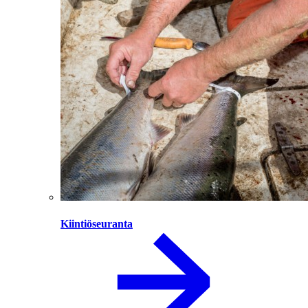
Kiintiöseuranta