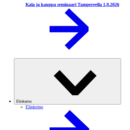
Kala ja kauppa seminaari Tampereella 1.9.2026
Elinkeino
Elinkeino