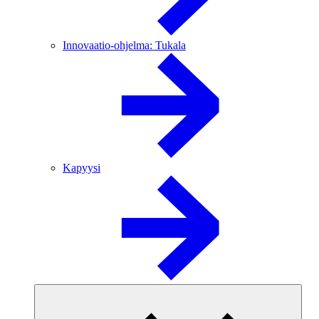
Innovaatio-ohjelma: Tukala
Kapyysi