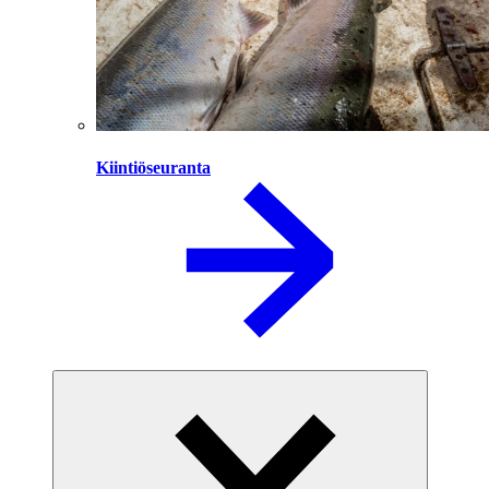
Kiintiöseuranta