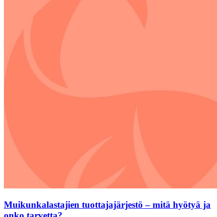
Muikunkalastajien tuottajajärjestö – mitä hyötyä ja
onko tarvetta?