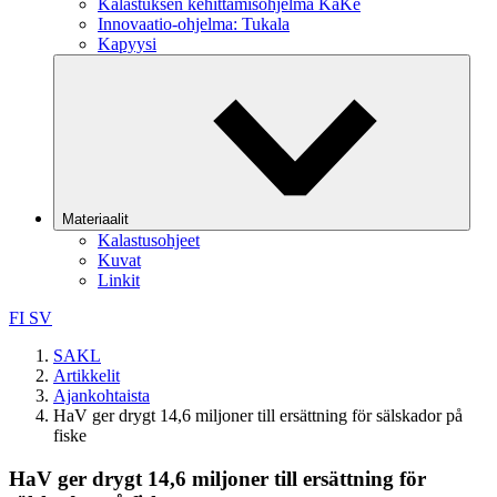
Kalastuksen kehittämisohjelma KaKe
Innovaatio-ohjelma: Tukala
Kapyysi
Materiaalit
Kalastusohjeet
Kuvat
Linkit
FI
SV
SAKL
Artikkelit
Ajankohtaista
HaV ger drygt 14,6 miljoner till ersättning för sälskador på
fiske
HaV ger drygt 14,6 miljoner till ersättning för