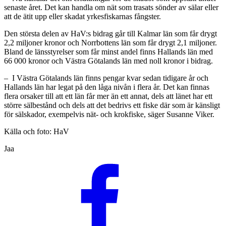
senaste året. Det kan handla om nät som trasats sönder av sälar eller
att de ätit upp eller skadat yrkesfiskarnas fångster.
Den största delen av HaV:s bidrag går till Kalmar län som får drygt
2,2 miljoner kronor och Norrbottens län som får drygt 2,1 miljoner.
Bland de länsstyrelser som får minst andel finns Hallands län med
66 000 kronor och Västra Götalands län med noll kronor i bidrag.
– I Västra Götalands län finns pengar kvar sedan tidigare år och
Hallands län har legat på den låga nivån i flera år. Det kan finnas
flera orsaker till att ett län får mer än ett annat, dels att länet har ett
större sälbestånd och dels att det bedrivs ett fiske där som är känsligt
för sälskador, exempelvis nät- och krokfiske, säger Susanne Viker.
Källa och foto: HaV
Jaa