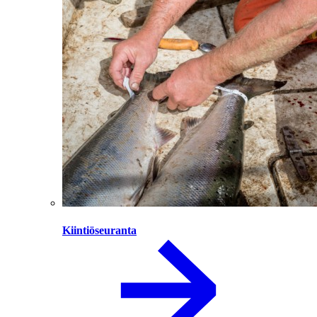
Kiintiöseuranta