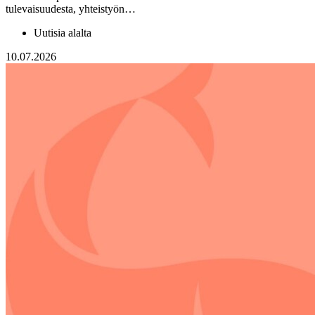
tulevaisuudesta, yhteistyön…
Uutisia alalta
10.07.2026