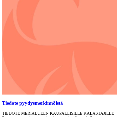
Tiedote pyydysmerkinnöistä
TIEDOTE MERIALUEEN KAUPALLISILLE KALASTAJILLE