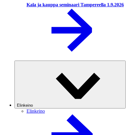
Kala ja kauppa seminaari Tampereella 1.9.2026
Elinkeino
Elinkeino