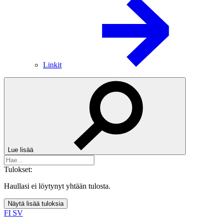
Linkit
Lue lisää
Tulokset:
Haullasi ei löytynyt yhtään tulosta.
Näytä lisää tuloksia
FI
SV