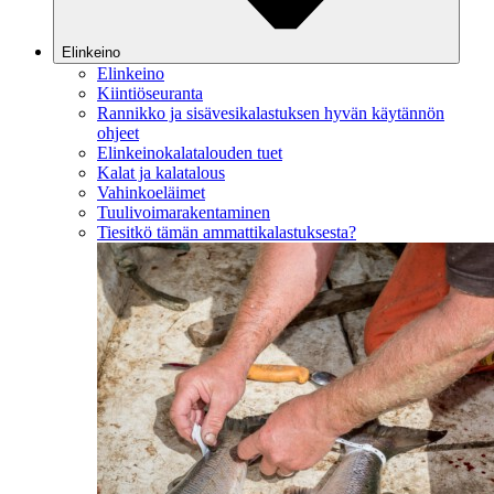
Elinkeino
Elinkeino
Kiintiöseuranta
Rannikko ja sisävesikalastuksen hyvän käytännön
ohjeet
Elinkeinokalatalouden tuet
Kalat ja kalatalous
Vahinkoeläimet
Tuulivoimarakentaminen
Tiesitkö tämän ammattikalastuksesta?