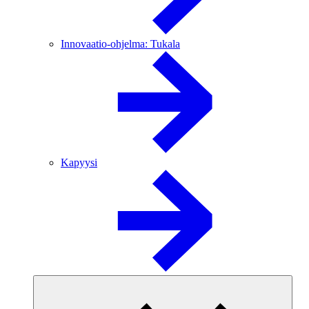
Innovaatio-ohjelma: Tukala
Kapyysi