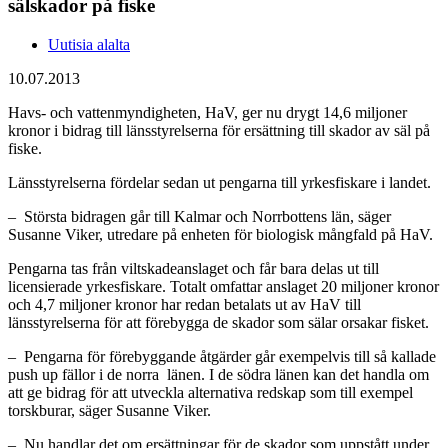
sälskador på fiske
Uutisia alalta
10.07.2013
Havs- och vattenmyndigheten, HaV, ger nu drygt 14,6 miljoner
kronor i bidrag till länsstyrelserna för ersättning till skador av säl på
fiske.
Länsstyrelserna fördelar sedan ut pengarna till yrkesfiskare i landet.
– Största bidragen går till Kalmar och Norrbottens län, säger
Susanne Viker, utredare på enheten för biologisk mångfald på HaV.
Pengarna tas från viltskadeanslaget och får bara delas ut till
licensierade yrkesfiskare. Totalt omfattar anslaget 20 miljoner kronor
och 4,7 miljoner kronor har redan betalats ut av HaV till
länsstyrelserna för att förebygga de skador som sälar orsakar fisket.
– Pengarna för förebyggande åtgärder går exempelvis till så kallade
push up fällor i de norra länen. I de södra länen kan det handla om
att ge bidrag för att utveckla alternativa redskap som till exempel
torskburar, säger Susanne Viker.
– Nu handlar det om ersättningar för de skador som uppstått under