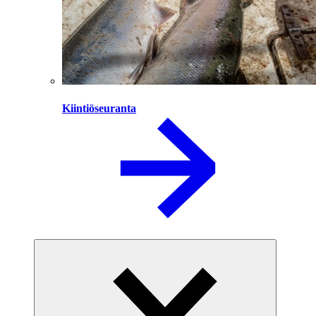
Kiintiöseuranta