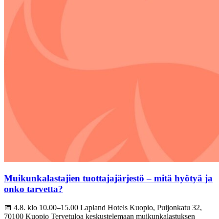
Muikunkalastajien tuottajajärjestö – mitä hyötyä ja
onko tarvetta?
📅 4.8. klo 10.00–15.00 Lapland Hotels Kuopio, Puijonkatu 32,
70100 Kuopio Tervetuloa keskustelemaan muikunkalastuksen