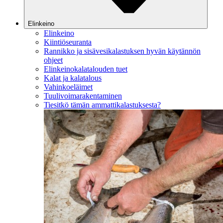
Elinkeino
Elinkeino
Kiintiöseuranta
Rannikko ja sisävesikalastuksen hyvän käytännön
ohjeet
Elinkeinokalatalouden tuet
Kalat ja kalatalous
Vahinkoeläimet
Tuulivoimarakentaminen
Tiesitkö tämän ammattikalastuksesta?