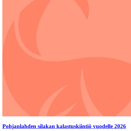
Pohjanlahden silakan kalastuskiintiö vuodelle 2026