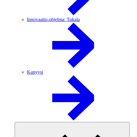
Innovaatio-ohjelma: Tukala
Kapyysi