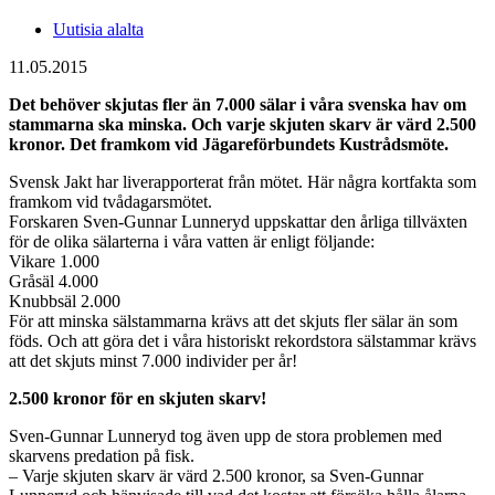
Uutisia alalta
11.05.2015
Det behöver skjutas fler än 7.000 sälar i våra svenska hav om
stammarna ska minska. Och varje skjuten skarv är värd 2.500
kronor. Det framkom vid Jägareförbundets Kustrådsmöte.
Svensk Jakt har liverapporterat från mötet. Här några kortfakta som
framkom vid tvådagarsmötet.
Forskaren Sven-Gunnar Lunneryd uppskattar den årliga tillväxten
för de olika sälarterna i våra vatten är enligt följande:
Vikare 1.000
Gråsäl 4.000
Knubbsäl 2.000
För att minska sälstammarna krävs att det skjuts fler sälar än som
föds. Och att göra det i våra historiskt rekordstora sälstammar krävs
att det skjuts minst 7.000 individer per år!
2.500 kronor för en skjuten skarv!
Sven-Gunnar Lunneryd tog även upp de stora problemen med
skarvens predation på fisk.
– Varje skjuten skarv är värd 2.500 kronor, sa Sven-Gunnar