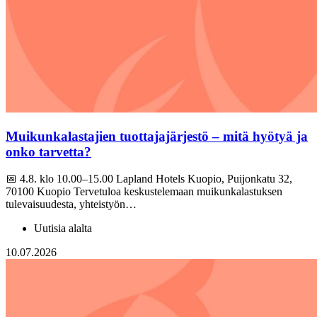
Muikunkalastajien tuottajajärjestö – mitä hyötyä ja
onko tarvetta?
📅 4.8. klo 10.00–15.00 Lapland Hotels Kuopio, Puijonkatu 32,
70100 Kuopio Tervetuloa keskustelemaan muikunkalastuksen
tulevaisuudesta, yhteistyön…
Uutisia alalta
10.07.2026