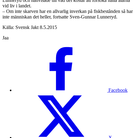
Lunneryd och hänvisade till vad det kostar att försöka hålla ålarna
vid liv i landet.
– Om inte skarven har en allvarlig inverkan på fiskbestånden så har
inte människan det heller, fortsatte Sven-Gunnar Lunneryd.
Källa: Svensk Jakt 8.5.2015
Jaa
Facebook
X