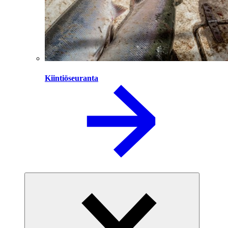
Kiintiöseuranta