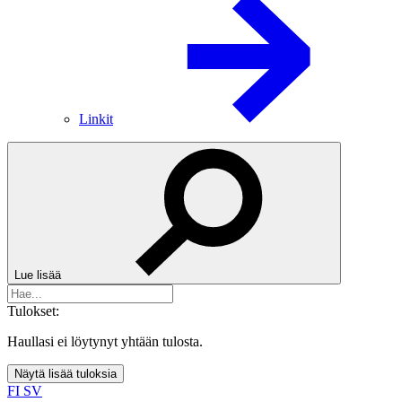
Linkit
Lue lisää
Tulokset:
Haullasi ei löytynyt yhtään tulosta.
Näytä lisää tuloksia
FI
SV