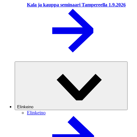
Kala ja kauppa seminaari Tampereella 1.9.2026
Elinkeino
Elinkeino