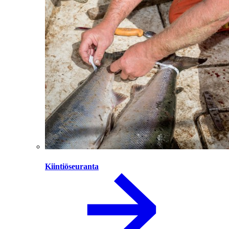
Kiintiöseuranta