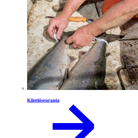
Kiintiöseuranta