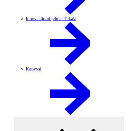
Innovaatio-ohjelma: Tukala
Kapyysi