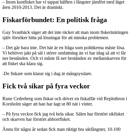
– Inom kustfisket har vi tappat hälften i fångster jämfört med läget
åren 2010-2013. Det är drastiskt.
Fiskarförbundet: En politisk fråga
Guy Svanbäck säger att det inte räcker att man inom fiskerinäringen
själv försöker hitta på lösningar för att minska problemen.
– Det går bara inte. Det här är en fråga som politikerna måste lösa.
Vi behöver jakt på säl i större omfattning än vi har idag så att vi får
ner bestånden. Och vi måste få ner bestånden av mellanskarven för
att fisket ska klara sig.
-De fiskare som klarar sig i dag är mångsysslare.
Fick två sikar på fyra veckor
Rune Cederberg som fiskar och driver en fiskaffär vid Replotbron i
Korsholm säger att han har lagt ut 80 nät i vinter.
– På fyra veckor fick jag två hela sikar. Sälen har förstört sikfisket
och skarven har förstört abborrfisket.
Ännu för några år sedan fick man riktigt bra sikfångster, 10-100