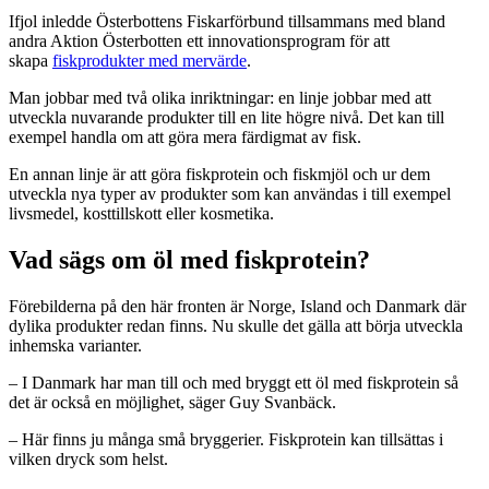
Ifjol inledde Österbottens Fiskarförbund tillsammans med bland
andra Aktion Österbotten ett innovationsprogram för att
skapa
fiskprodukter med mervärde
.
Man jobbar med två olika inriktningar: en linje jobbar med att
utveckla nuvarande produkter till en lite högre nivå. Det kan till
exempel handla om att göra mera färdigmat av fisk.
En annan linje är att göra fiskprotein och fiskmjöl och ur dem
utveckla nya typer av produkter som kan användas i till exempel
livsmedel, kosttillskott eller kosmetika.
Vad sägs om öl med fiskprotein?
Förebilderna på den här fronten är Norge, Island och Danmark där
dylika produkter redan finns. Nu skulle det gälla att börja utveckla
inhemska varianter.
– I Danmark har man till och med bryggt ett öl med fiskprotein så
det är också en möjlighet, säger Guy Svanbäck.
– Här finns ju många små bryggerier. Fiskprotein kan tillsättas i
vilken dryck som helst.