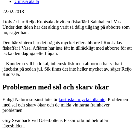
Uutisia alalta
22.02.2018
I tolv år har Reijo Ruotsala drivit en fiskaffär i Saluhallen i Vasa.
Under den tiden har det aldrig varit så dålig tillgång på abborre som
nu, säger han.
Den här vintern har det frågats mycket efter abborre i Ruotsalas
fiskaffär i Vasa. Affären har inte fått in tillräckligt med abborre för att
täcka den dagliga efterfrågan.
– Kunderna vill ha lokal, inhemsk fisk men abborren har vi haft
jättebrist på sedan jul. Sik finns det inte heller mycket av, säger Reijo
Ruotsala.
Problemen med säl och skarv ökar
Enligt Naturresursinstitutet är
kustfisket mycket illa ute
. Problemen
med säl och skarv ökar och de milda vintrarna framhäver
problemen.
Guy Svanbäck vid Österbottens Fiskarförbund bekräftar
lägesbilden.