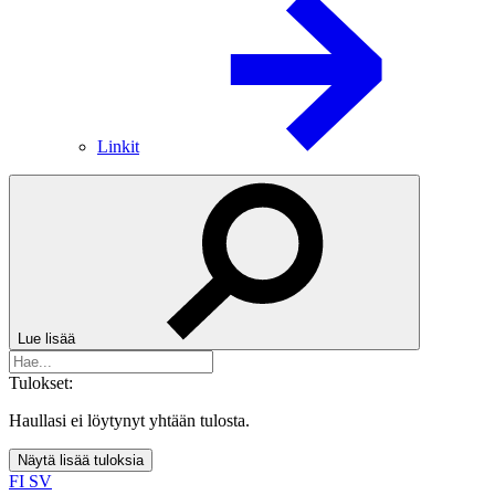
Linkit
Lue lisää
Tulokset:
Haullasi ei löytynyt yhtään tulosta.
Näytä lisää tuloksia
FI
SV