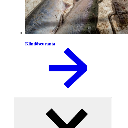
Kiintiöseuranta