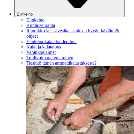
Elinkeino
Elinkeino
Kiintiöseuranta
Rannikko ja sisävesikalastuksen hyvän käytännön
ohjeet
Elinkeinokalatalouden tuet
Kalat ja kalatalous
Vahinkoeläimet
Tuulivoimarakentaminen
Tiesitkö tämän ammattikalastuksesta?