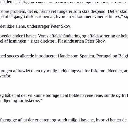
strien et særligt udviklet affaldstrawl, der med hjælp fra lokale fiske
 store problem, det er, når havet fungerer som skraldespand. Det er skidt 
å at få gang i diskussionen af, hvordan vi kommer svineriet til livs,” sig
 det ikke alene, understreger Peter Skov:
ovedet ender i havet. Vores affaldshåndtering og affaldssortering er helt
el af løsningen,” siger direktør i Plastindustrien Peter Skov.
ed succes allerede introduceret i lande som Spanien, Portugal og Belgi
n af trawlet til en ny mulig indtjeningsvej for fiskerne. Ideen er, at u
verfor.
 håber, at det vil kunne bidrage til at holde havene rene, sunde og fri fo
indtjening for fiskerne.”
ængige af, at der er et rent og sundt miljø i havene, hvor vi henter de 