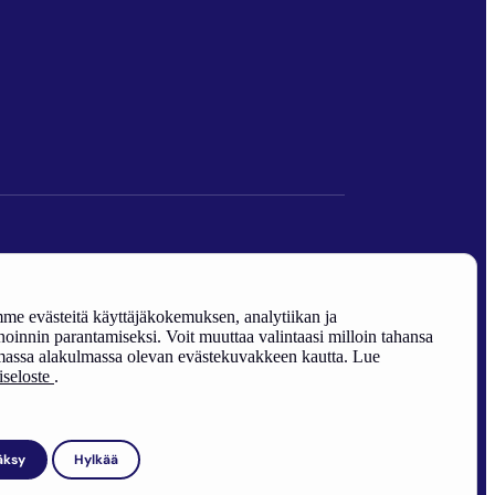
den edistäminen).
e evästeitä käyttäjäkokemuksen, analytiikan ja
oinnin parantamiseksi. Voit muuttaa valintaasi milloin tahansa
assa alakulmassa olevan evästekuvakkeen kautta. Lue
riseloste
.
äksy
Hylkää