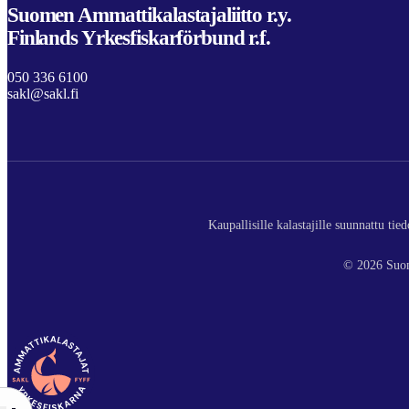
Suomen Ammattikalastajaliitto r.y.
Finlands Yrkesfiskarförbund r.f.
050 336 6100
sakl@sakl.fi
Kaupallisille kalastajille suunnattu ti
© 2026 Suom