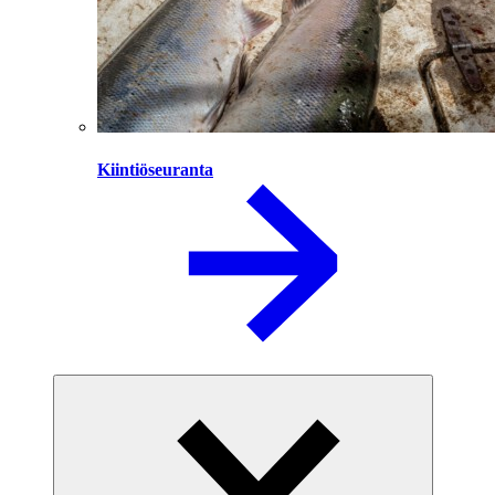
Kiintiöseuranta