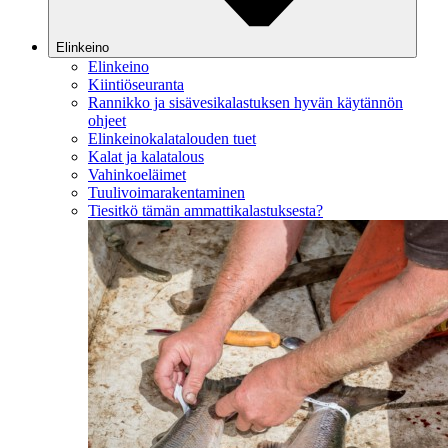
Elinkeino
Elinkeino
Kiintiöseuranta
Rannikko ja sisävesikalastuksen hyvän käytännön
ohjeet
Elinkeinokalatalouden tuet
Kalat ja kalatalous
Vahinkoeläimet
Tuulivoimarakentaminen
Tiesitkö tämän ammattikalastuksesta?