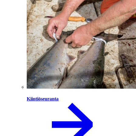
Kiintiöseuranta