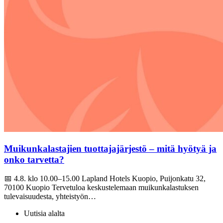
Muikunkalastajien tuottajajärjestö – mitä hyötyä ja
onko tarvetta?
📅 4.8. klo 10.00–15.00 Lapland Hotels Kuopio, Puijonkatu 32,
70100 Kuopio Tervetuloa keskustelemaan muikunkalastuksen
tulevaisuudesta, yhteistyön…
Uutisia alalta