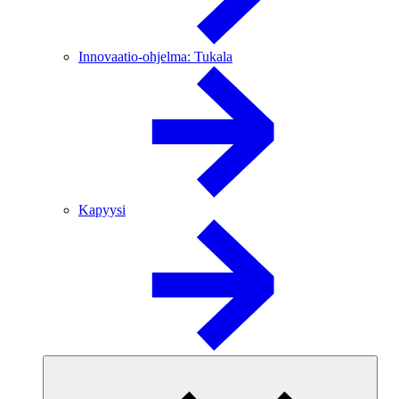
Innovaatio-ohjelma: Tukala
Kapyysi