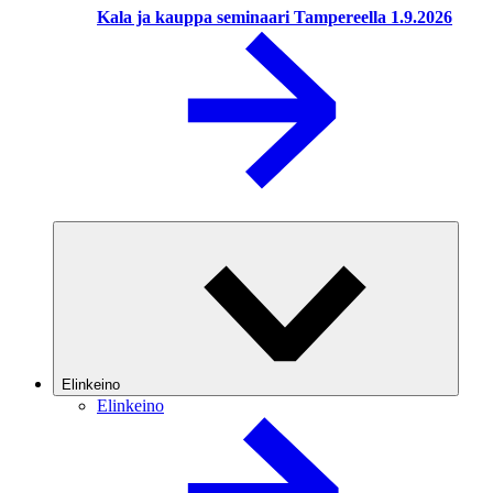
Kala ja kauppa seminaari Tampereella 1.9.2026
Elinkeino
Elinkeino